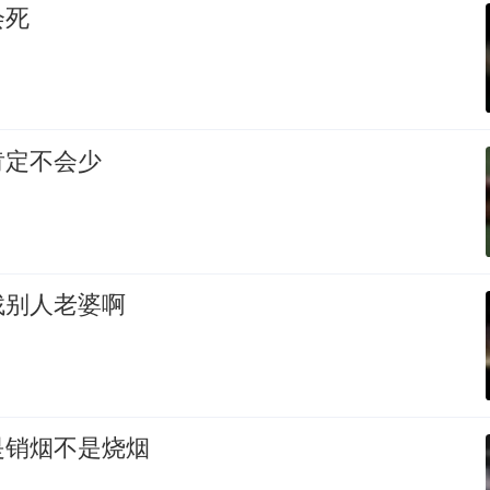
会死
肯定不会少
找别人老婆啊
是销烟不是烧烟