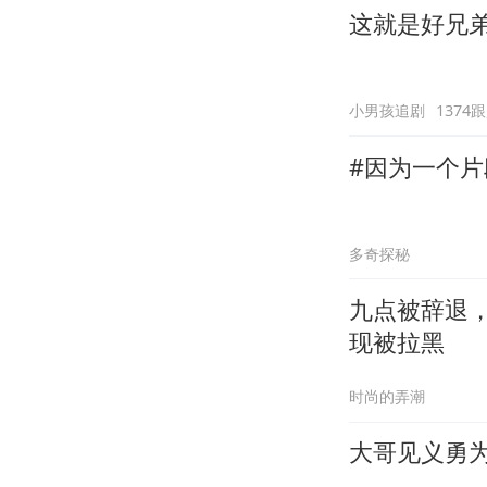
这就是好兄
小男孩追剧
1374
#因为一个片
多奇探秘
九点被辞退
现被拉黑
时尚的弄潮
大哥见义勇