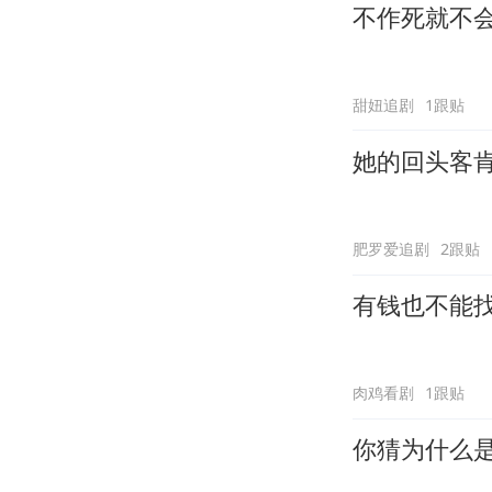
不作死就不
甜妞追剧
1跟贴
她的回头客
肥罗爱追剧
2跟贴
有钱也不能
肉鸡看剧
1跟贴
你猜为什么