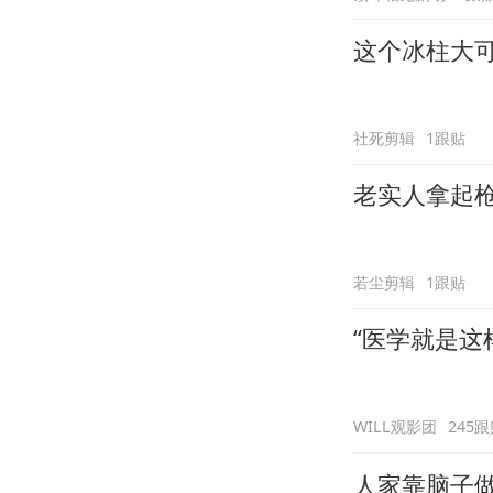
这个冰柱大
社死剪辑
1跟贴
老实人拿起
若尘剪辑
1跟贴
“医学就是这
WILL观影团
245
人家靠脑子