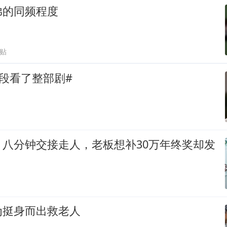
弟的同频程度
跟贴
段看了整部剧#
，八分钟交接走人，老板想补30万年终奖却发
为挺身而出救老人