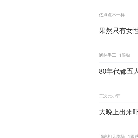
亿点点不一样
果然只有女
润林手工
1跟贴
80年代都五
二次元小韩
大晚上出来
顶峰相见剧场
1跟