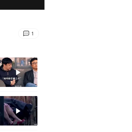
00:45
Enter
fullscreen
1