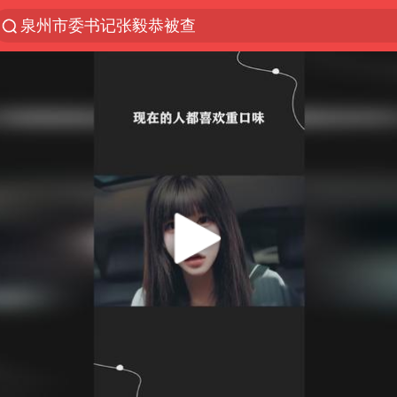
泉州市委书记张毅恭被查
“电影+”如何激发千亿级消费新活力？
沙特土耳其巴基斯坦签署共同防务协议
台风白海豚实时路径
全球首个长时储能一体化产业园量产
U17国足点球大战淘汰河床晋级决赛
四川宜宾市高县4.9级地震致1人死亡
中巨芯：上半年归母净利润1405.77万元
名创优品回应女子吐槽内裤质量差
“今天得有40℃了吧 为啥还不预警”
中国女篮70-67险胜尼日利亚女篮