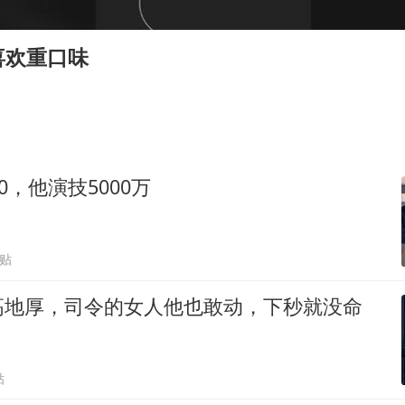
秋天的第一杯奶茶到底有多火
东航：国内客票提前14天免费退改
喜欢重口味
国防部：中国军队坚决反制任何闹海挑衅图谋
欧阳娜娜窦靖童好搭
“新疆阿勒泰八月能滑雪”不实
日本试射“战斧”导弹，国防部回应
0，他演技5000万
胡彦斌韩磊 谁帮谁
夯实基础开新局
跟贴
高地厚，司令的女人他也敢动，下秒就没命
贴