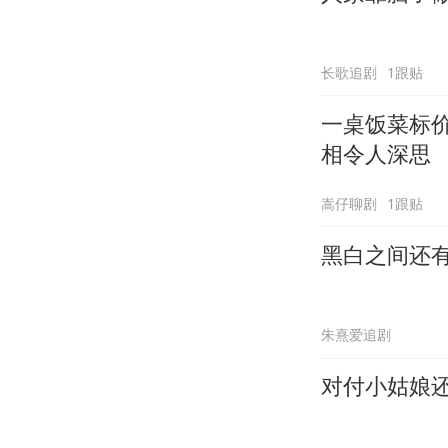
长歌追剧
1跟贴
一桌饭菜标
相令人深思
嵩仔聊剧
1跟贴
黑白之间还
朱熹爱追剧
对付小姑娘