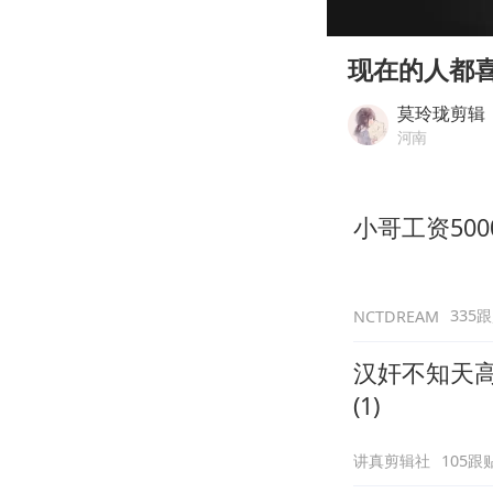
00:00
Play
现在的人都
莫玲珑剪辑
河南
小哥工资500
335
NCTDREAM
汉奸不知天
(1)
讲真剪辑社
105跟