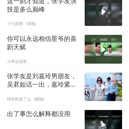
这一刻才知道，张学友演
技是多么巅峰
小七混剪
1跟贴
你可以永远相信星爷的喜
剧天赋
小幸运追影
张学友是刘嘉玲男朋友，
吴君如话一出，嘉玲紧急
辟谣
阿布的若丁山
4跟贴
出了事怎么解释都没用