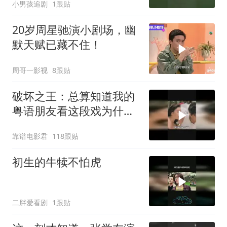
小男孩追剧
1跟贴
20岁周星驰演小剧场，幽
默天赋已藏不住！
周哥一影视
8跟贴
破坏之王：总算知道我的
粤语朋友看这段戏为什么
会不好意思了
靠谱电影君
118跟贴
初生的牛犊不怕虎
二胖爱看剧
1跟贴