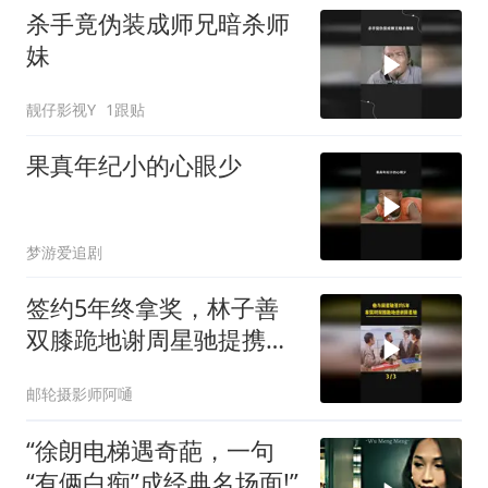
杀手竟伪装成师兄暗杀师
妹
靓仔影视Y
1跟贴
果真年纪小的心眼少
梦游爱追剧
签约5年终拿奖，林子善
双膝跪地谢周星驰提携之
恩
邮轮摄影师阿嗵
“徐朗电梯遇奇葩，一句
“有俩白痴”成经典名场面!”