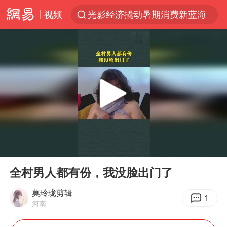
视频
光影经济撬动暑期消费新蓝海
西湖突现狂风暴雨 游客瞬间被浇透
隔20米开高仿奶茶店被判赔35万元
新疆景区自驾服务费改为按车收费
多家A股公司收到美国关税退款
“不怕六爷挂得多 就怕六爷挂一颗”
视频丨中国东方电气集团原党组副书记、董事宋致远被查
00:00
00:23
直击东北超：哈尔滨vs通辽
Play
Ent
full
香港宏福苑火灾或由烟头引起
全村男人都有份，我没脸出门了
白海豚将正面袭击贯穿浙江
莫玲珑剪辑
1
河南
36岁男演员成景区NPC后人气爆棚