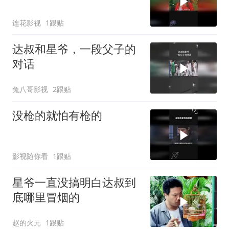
连花影视
1跟贴
达叔和星爷，一段父子的
对话
兔八哥影视
2跟贴
没枪的就怕有枪的
影视随你看
1跟贴
星爷一直没搞明白达叔到
底哪里冒烟的
赵的火元
1跟贴