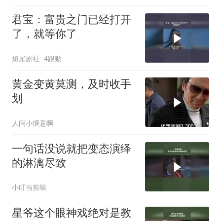
君宝：富贵之门已经打开
了，就等你了
短尾剧社
4跟贴
黄金变黄莫测，及时收手
划
人间小惬意啊
一句话没说就把变态演绎
的淋漓尽致
小叮当剪辑
星爷这个眼神戏绝对是教