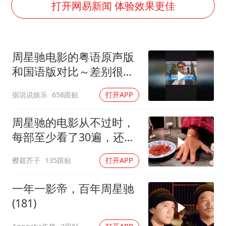
几元成本的AI广告导致千万市值蒸发
打开网易新闻 体验效果更佳
浙江台州《告全体市民书》
梁家辉：到内地拍戏不是北上是回归
周星驰电影的粤语原声版
郑丽文：台湾从来没有“独立”过
和国语版对比～差别很
酒店回应车内过夜被收150元
大！讲粤语的星爷才是他
据说说娱乐
658跟贴
打开APP
梁家辉百花奖演讲落泪
自己！
人民的健康、体质、幸福一脉相承
周星驰的电影从不过时，
每部至少看了30遍，还是
很喜欢看
樱庭芥子
135跟贴
打开APP
一年一影帝，百年周星驰
(181)