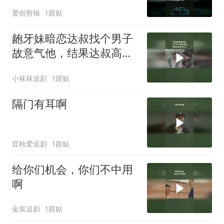
爱创剪辑
1跟贴
龅牙妹暗恋达叔找个男子
故意气他，结果达叔高兴
坏了
小袜袜追剧
1跟贴
隔门有耳啊
弈秋爱追剧
1跟贴
给你们机会，你们不中用
啊
金宸追剧
1跟贴