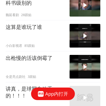
科书级别的
魏延看剧
28跟贴
这算是谁玩了谁
小白影视君
85跟贴
出枪慢的活该倒霉了
全是亮点剧社
3跟贴
讲真，是球网先动手
App内打开
的！！！