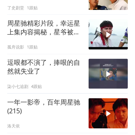
唏嘘不已
了史剧堂
1跟贴
周星驰精彩片段，幸运星
上集内容揭秘，星爷被黑
老大扔进大海
孤舟说影
1跟贴
逗哏都不演了，捧哏的自
然就失业了
柒小七追剧
4跟贴
一年一影帝，百年周星驰
(215)
洛天依