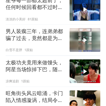
星爷每一部都太超前了，
任何时候回看都不过时，
后劲十足
淡淡的小美好
81跟贴
男人装瘸三年，连弟弟都
骗了过去，竟然都是为了
这一刻！
白雪不是胖
1跟贴
太极功夫竟用来做馒头，
阿星当场惊掉下巴，随后
高歌一曲
凉爽追剧
1跟贴
旺角街头风云暗涌，卡门
陷入情感漩涡，结局令人