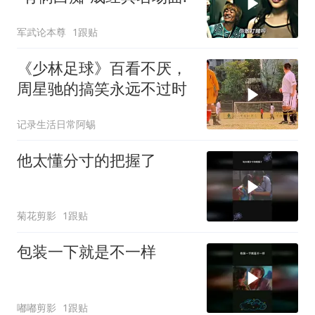
军武论本尊
1跟贴
《少林足球》百看不厌，
周星驰的搞笑永远不过时
记录生活日常阿蜴
他太懂分寸的把握了
菊花剪影
1跟贴
包装一下就是不一样
嘟嘟剪影
1跟贴