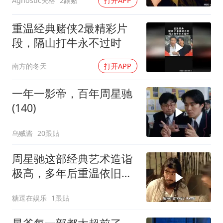
Agnostic失格
2跟贴
打开APP
重温经典赌侠2最精彩片
段，隔山打牛永不过时
南方的冬天
打开APP
一年一影帝，百年周星驰
(140)
乌贼酱
20跟贴
周星驰这部经典艺术造诣
极高，多年后重温依旧动
人
糖逗在娱乐
1跟贴