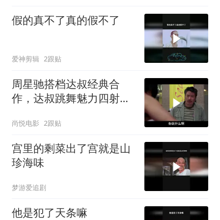
假的真不了真的假不了
爱神剪辑
2跟贴
周星驰搭档达叔经典合
作，达叔跳舞魅力四射，
意外抢了星爷风头
尚悦电影
2跟贴
宫里的剩菜出了宫就是山
珍海味
梦游爱追剧
他是犯了天条嘛