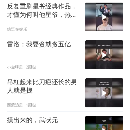
反复重刷星爷经典作品，
才懂为何叫他星爷，热血
爱国燃爆
糖逗在娱乐
雷洛：我要贪就贪五亿
小金聊剧
2跟贴
吊杠起来比刀疤还长的男
人就是拽
西蒙追剧
1跟贴
摸出来的，武状元