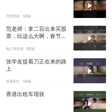
无忧剪影
1跟贴
范老师：拿二百出来买股
票，玩这么大啊，春节档
电子榨菜来了
兔八哥影视
3跟贴
张学友提着刀正在来的路
上
短尾剧社
1跟贴
香港出租车现状