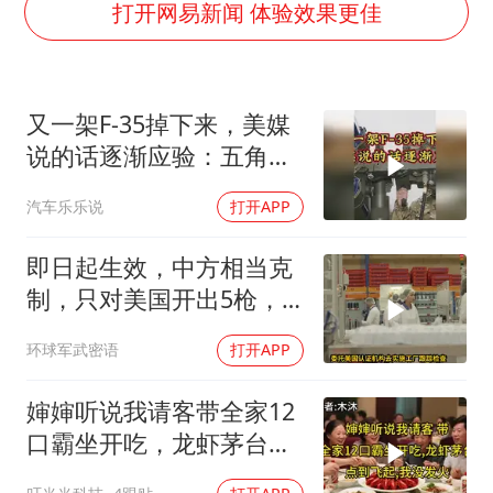
国防部：坚决反制任何闹海挑衅图谋
打开网易新闻 体验效果更佳
四川宜宾市高县发生4.9级地震
台湾海峡南口北上船舶实施交通管制
又一架F-35掉下来，美媒
“新疆阿勒泰八月能滑雪”不实
说的话逐渐应验：五角大
江苏发布台风蓝色预警
楼要亏大了
汽车乐乐说
打开APP
向鹏0-3不敌张本智和
今日立秋你咬秋了吗
即日起生效，中方相当克
东方之约 相约未来
制，只对美国开出5枪，
商务部二号令颁布
环球军武密语
打开APP
婶婶听说我请客带全家12
口霸坐开吃，龙虾茅台点
到飞起，我没发