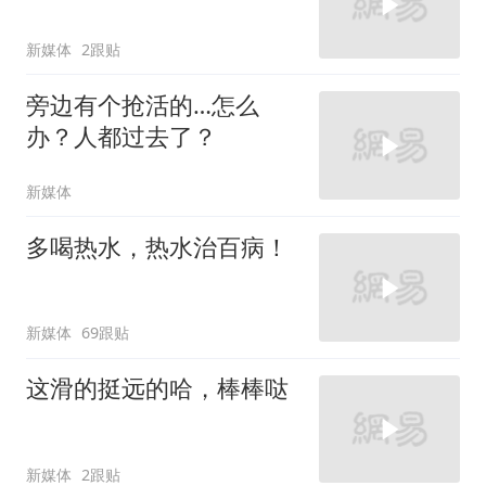
新媒体
2跟贴
旁边有个抢活的…怎么
办？人都过去了？
新媒体
多喝热水，热水治百病！
新媒体
69跟贴
这滑的挺远的哈，棒棒哒
新媒体
2跟贴