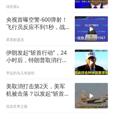
现实不变
清衣渡a
央视首曝空警-600弹射！
飞行员反应不到1秒，战
友牺牲无人退缩！
星星邮递员
伊朗发起“斩首行动”，24
小时后，特朗普取消行
动？美开始撤侨
早起的鸟儿有饭吃
美取消打击第2天，美军
机被击落？以发起“斩首行
动”
侃侃世界之最