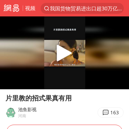
视频
我国货物贸易进出口超30万亿元
上半年我国机械工业经济运行稳中有进
台风白海豚加强
官方通报教师招聘笔试前13名被淘汰
国防部回应日本试射“战斧”导弹
广东雷州通报特教老师招聘违规事件
A股三大股指收涨
00:00
00:15
“立秋的第一杯奶茶”又爆单了
Play
Ent
full
泰国校园枪击案死亡人数升至7人
片里教的招式果真有用
泰国枪击案凶手先杀祖父母后行凶
池鱼影视
163
河南
宇树科技中一签需缴款7.54万元