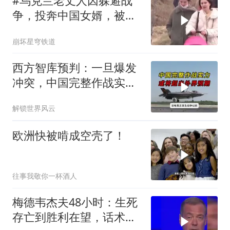
#乌克兰老丈人因躲避战
争，投奔中国女婿，被眼
前城市繁荣震惊
崩坏星穹铁道
西方智库预判：一旦爆发
冲突，中国完整作战实力
或将超出外界预期
解锁世界风云
欧洲快被啃成空壳了！
往事我敬你一杯酒人
梅德韦杰夫48小时：生死
存亡到胜利在望，话术变