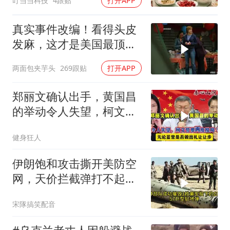
叮当当科技
4跟贴
打开APP
真实事件改编！看得头皮
发麻，这才是美国最顶级
刑侦片，全程高能
两面包夹芋头
269跟贴
打开APP
郑丽文确认出手，黄国昌
的举动令人失望，柯文哲
要再度搅局？
健身狂人
伊朗饱和攻击撕开美防空
网，天价拦截弹打不起，
美式反导神话破灭
宋隊搞笑配音