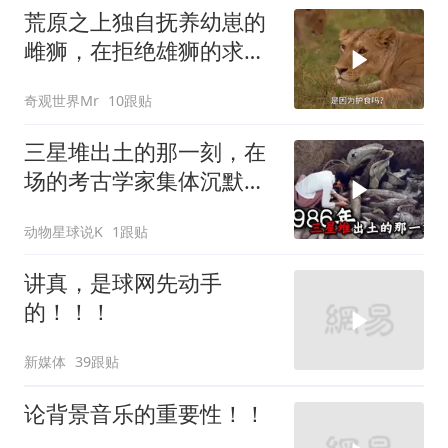
荒原之上独自抚养幼崽的
雌狮，在拒绝雄狮的求偶
时，竟然被用饥饿来报复
奇观世界Mr
10跟贴
三星堆出土的那一刻，在
场的考古学家集体沉默
了，颠覆所有人的认知
动物星球说K
1跟贴
讲真，是球网先动手
的！！！
新媒体
39跟贴
论背景音乐的重要性！！