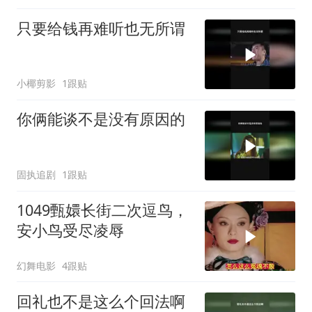
只要给钱再难听也无所谓
小椰剪影
1跟贴
你俩能谈不是没有原因的
固执追剧
1跟贴
1049甄嬛长街二次逗鸟，
安小鸟受尽凌辱
幻舞电影
4跟贴
回礼也不是这么个回法啊