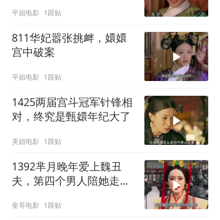
平姐电影
1跟贴
811华妃嚣张挑衅，嬛嬛
宫中破案
平姐电影
1跟贴
1425两届宫斗冠军针锋相
对，终究是甄嬛年纪大了
美姐电影
1跟贴
1392芈月晚年爱上魏丑
夫，第四个男人陪她走完
一生，芈月传迎来大结
奎哥电影
1跟贴
局！