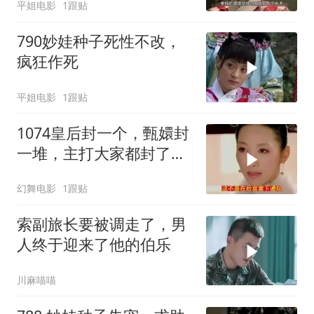
平姐电影
1跟贴
790妙娃种子死性不改，
疯狂作死
平姐电影
1跟贴
1074皇后封一个，甄嬛封
一堆，主打大家都封了等
于都没封
幻舞电影
1跟贴
索副旅长要被调走了，男
人终于迎来了他的伯乐
川麻喵喵