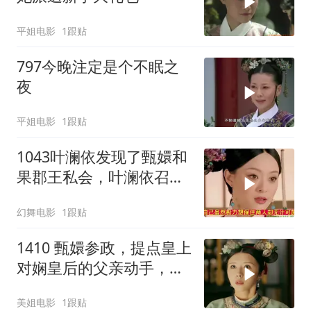
平姐电影
1跟贴
797今晚注定是个不眠之
夜
平姐电影
1跟贴
1043叶澜依发现了甄嬛和
果郡王私会，叶澜依召集
猫咪攻击甄嬛
幻舞电影
1跟贴
1410 甄嬛参政，提点皇上
对娴皇后的父亲动手，且
看娴皇后如何反击
美姐电影
1跟贴