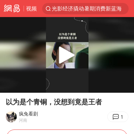
视频
光影经济撬动暑期消费新蓝海
马克·艾伦退出斯诺克中国公开赛
微信又有新功能，你可以“撤回”你的撤回了！
新疆优化调整景区内自驾服务费
上四休三，但降薪1000元，你接受吗？
情侣平潭拍日出坠崖1死1伤
茅台部分直营店飞天茅台提价
00:00
01:48
商场现钱学森巨幅海报 负责人回应
Play
Ent
full
36岁男演员成景区NPC后人气爆棚
以为是个青铜，没想到竟是王者
全民健身事业高质量发展
疯兔看剧
1
河南
台当局重金为“台独”织“皇帝新衣”