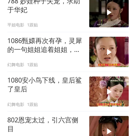
788 妙娃种子失宠，求助
于华妃
平姐电影
1跟贴
1086甄嬛再次有孕，灵犀
的一句姐姐追着姐姐，让
甄嬛明白安陵容说的皇后
幻舞电影
1跟贴
鲨了皇后
1080安小鸟下线，皇后鲨
了皇后
幻舞电影
1跟贴
802恩宠太过，引六宫侧
目