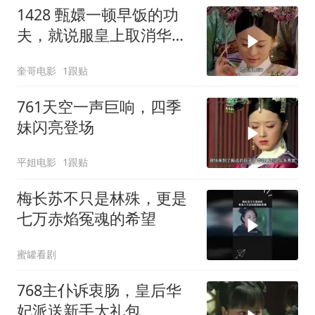
1428 甄嬛一顿早饭的功
夫，就说服皇上取消华妃
的后宫之权！
奎哥电影
1跟贴
761天空一声巨响，四季
妹闪亮登场
平姐电影
1跟贴
梅长苏不只是林殊，更是
七万赤焰冤魂的希望
蜜罐看剧
768主仆诉衷肠，皇后华
妃派送新手大礼包