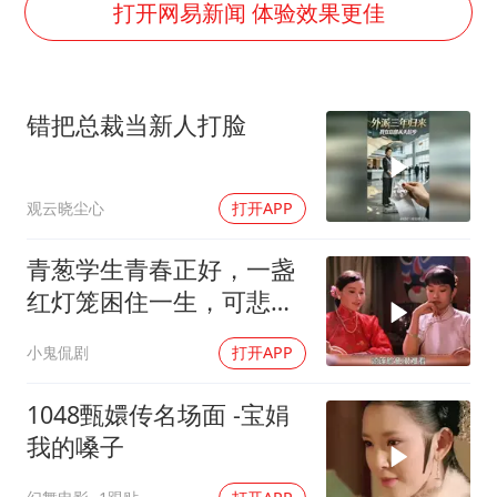
几元成本的AI广告导致千万市值蒸发
打开网易新闻 体验效果更佳
老挝国会主席赛宋蓬逝世
《欢迎来龙餐馆》口碑
错把总裁当新人打脸
白海豚将正面袭击贯穿浙江
酒店回应车内过夜被收150元
观云晓尘心
打开APP
黄金牛市回来了吗
乐享全民健身 共筑健康中国
青葱学生青春正好，一盏
红灯笼困住一生，可悲疯
子命运凄凉
小鬼侃剧
打开APP
1048甄嬛传名场面 -宝娟
我的嗓子