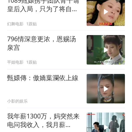
1089甄嬛携手团队骨干请
皇后入局，只为了将自己
保不住的孩子嫁祸到皇后
幻舞电影
1跟贴
头上
796情深意更浓，恩赐汤
泉宫
平姐电影
1跟贴
甄嬛傳：傲嬌葉瀾依上線
小影的娱乐
我年薪1300万，妈突然来
电问我收入，我月薪