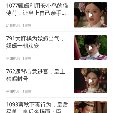
1077甄嬛利用安小鸟的猫
薄荷，让皇上自己亲手杖
毙了小小鸟
幻舞电影
1跟贴
791大胖橘为嬛嬛出气，
嬛嬛一朝获宠
平姐电影
1跟贴
762违背心意进宫，皇上
独赐封号
平姐电影
1跟贴
1093剪秋下毒行为，皇后
买单。皇后名场面：臣妾