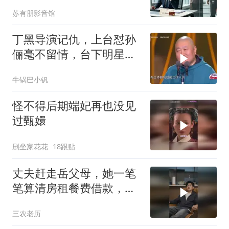
9000，哥哥来电：快躲
苏有朋影音馆
丁黑导演记仇，上台怼孙
俪毫不留情，台下明星大
咖笑惨丨品质盛典
牛锅巴小钒
怪不得后期端妃再也没见
过甄嬛
剧坐家花花
18跟贴
丈夫赶走岳父母，她一笔
笔算清房租餐费借款，丈
夫悔不当初
三农老历