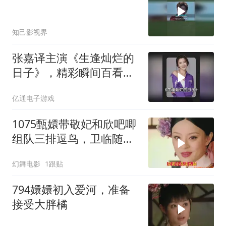
知己影视界
张嘉译主演《生逢灿烂的
日子》，精彩瞬间百看不
厌
亿通电子游戏
1075甄嬛带敬妃和欣吧唧
组队三排逗鸟，卫临随行
发现了猫腻
幻舞电影
1跟贴
794嬛嬛初入爱河，准备
接受大胖橘