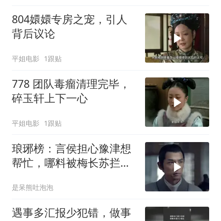
804嬛嬛专房之宠，引人
背后议论
平姐电影
1跟贴
778 团队毒瘤清理完毕，
碎玉轩上下一心
平姐电影
1跟贴
琅琊榜：言侯担心豫津想
帮忙，哪料被梅长苏拦
下，秒懂援军快到了
是呆熊吐泡泡
遇事多汇报少犯错，做事