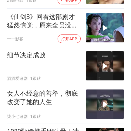
幻舞电影
1跟贴
打开APP
《仙剑3》回看这部剧才
猛然惊觉，原来全员没有
一个不是悲剧的
十一影客
打开APP
细节决定成败
酒酒爱追剧
1跟贴
女人不经意的善举，彻底
改变了她的人生
柒小七追剧
1跟贴