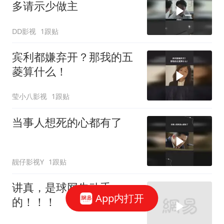
多请示少做主
DD影视
1跟贴
宾利都嫌弃开？那我的五
菱算什么！
莹小八影视
1跟贴
当事人想死的心都有了
靓仔影视Y
1跟贴
讲真，是球网先动手
App内打开
的！！！