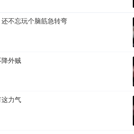
，还不忘玩个脑筋急转弯
不降外贼
有这力气