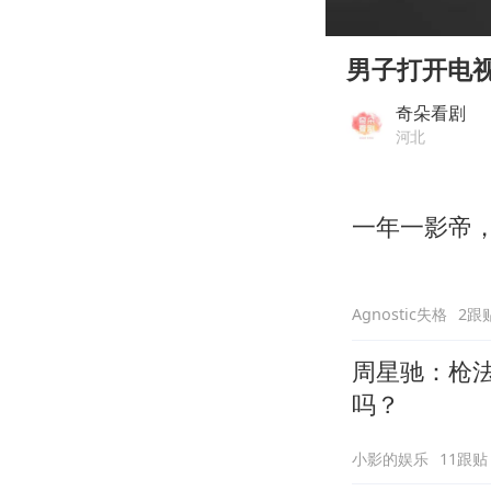
00:00
Play
男子打开电
奇朵看剧
河北
一年一影帝，百
Agnostic失格
2跟
周星驰：枪
吗？
小影的娱乐
11跟贴