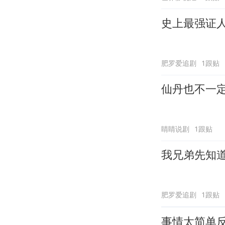
史上最强证
肥罗爱追剧
1跟贴
仙丹也不一
睛睛说剧
1跟贴
我兄弟先知
肥罗爱追剧
1跟贴
事情太简单