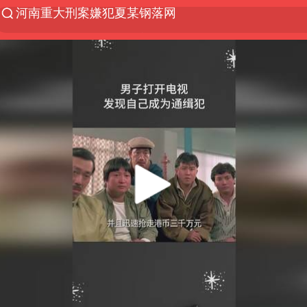
光影经济撬动暑期消费新蓝海
浙江上海等地有大雨或暴雨
新疆优化调整景区内自驾服务费
黄金牛市回来了吗
央视新主播李秋莹孙亚鹏亮相
情侣平潭拍日出坠崖1死1伤
倪萍赵雅芝同框亮相红毯
台当局重金为“台独”织“皇帝新衣”
白海豚将正面袭击贯穿浙江
《欢迎来龙餐馆》口碑
微信又有新功能，你可以“撤回”你的撤回了！