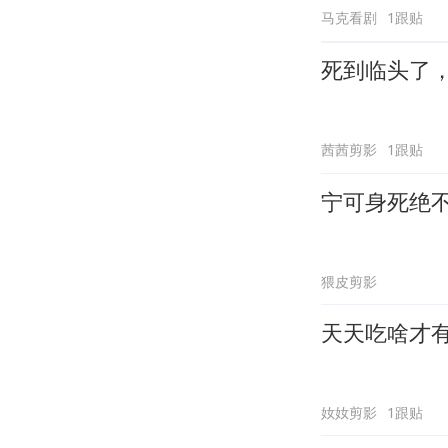
马克看剧
1跟贴
死到临头了
茜茜剪影
1跟贴
宁可身死绝
猥皮剪影
天天吃啥才
奻奻剪影
1跟贴