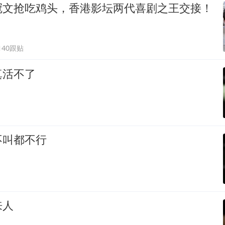
冠文抢吃鸡头，香港影坛两代喜剧之王交接！
140跟贴
真活不了
不叫都不行
来人