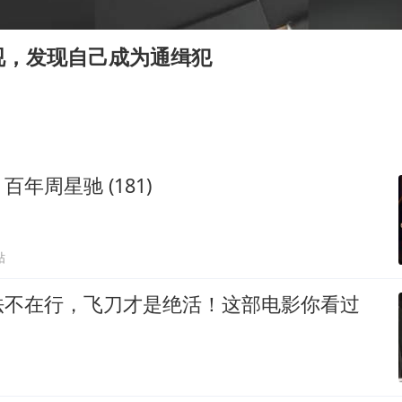
几元成本的AI广告导致千万市值蒸发
酒店回应车内过夜被收150元
视，发现自己成为通缉犯
杭州全市有序停课
商场现钱学森巨幅海报 负责人回应
“不怕六爷挂得多 就怕六爷挂一颗”
全民健身事业高质量发展
年周星驰 (181)
乐享全民健身 共筑健康中国
贴
法不在行，飞刀才是绝活！这部电影你看过