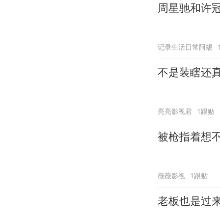
周星驰和许
记录生活日常阿蜴
不是装瞎还
亮亮影视君
1跟贴
被枪指着想
薇薇影视
1跟贴
老板也是过