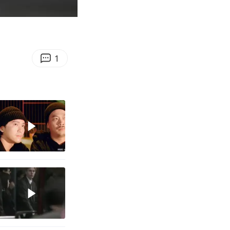
00:57
Enter
fullscreen
1