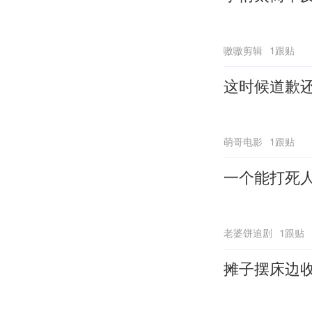
嗷嗷剪辑
1跟贴
这时候道歉
萌哥电影
1跟贴
一个能打死
老婆饼追剧
1跟贴
摊子摆床边