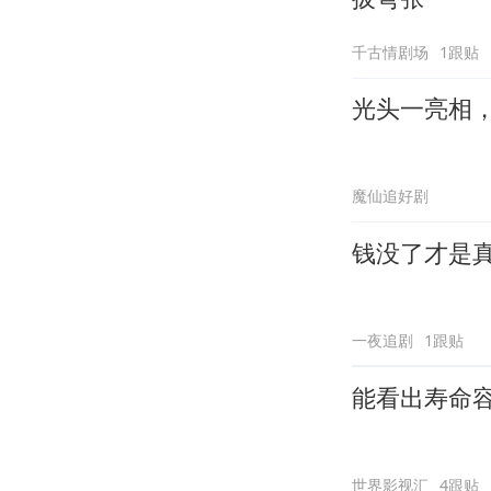
千古情剧场
1跟贴
光头一亮相
魔仙追好剧
钱没了才是
一夜追剧
1跟贴
能看出寿命
世界影视汇
4跟贴