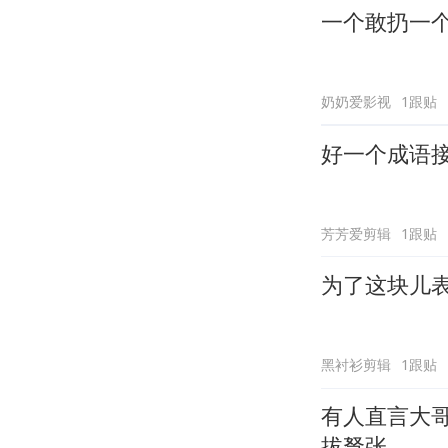
一个敢扔一
奶奶爱影视
1跟贴
好一个成语
芳芳爱剪辑
1跟贴
为了这块儿
黑衬衫剪辑
1跟贴
有人直言大
拔弩张