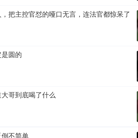
人，把主控官怼的哑口无言，连法官都惊呆了
定是圆的
道大哥到底喝了什么
反倒不简单