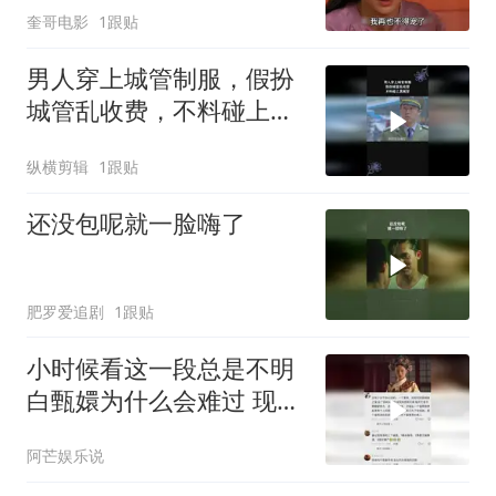
奎哥电影
1跟贴
男人穿上城管制服，假扮
城管乱收费，不料碰上真
城管
纵横剪辑
1跟贴
还没包呢就一脸嗨了
肥罗爱追剧
1跟贴
小时候看这一段总是不明
白甄嬛为什么会难过 现在
完全理解了
阿芒娱乐说