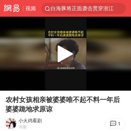
视频
白海豚将正面袭击贯穿浙江
杭州全市有序停课
黄金牛市回来了吗
酒店花洒现排泄物住客索赔遭拒
情侣在平潭拍日出时坠崖致一死一伤
新疆优化调整景区内自驾服务费
购飞机票7分钟后退票被扣2022元
00:00
04:27
郑丽文：台湾从来没有“独立”过
Play
Ent
full
检测列车撞人致11死2伤 涉事单位被罚
农村女孩相亲被婆婆唯不起不料一年后
婆婆跪地求原谅
泰国初中生饮弹自尽前开了26枪
央视新主播李秋莹孙亚鹏亮相
小火鸡看剧
1
河南