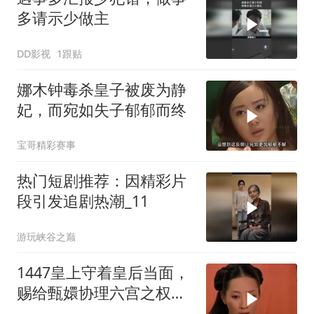
多请示少做主
DD影视
1跟贴
娜木钟毒杀皇子被废为静
妃，而宛如失子郁郁而终
宝哥精彩赛事
热门短剧推荐：因精彩片
段引发追剧热潮_11
游玩峡谷之巅
1447皇上守着皇后当面，
赐给甄嬛协理六宫之权，
安陵容遭到祺贵人算计！