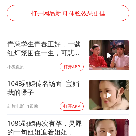
夏日经济乘“热”而上 消费市场向“新”而行
36岁男演员成景区NPC后人气爆棚
打开网易新闻 体验效果更佳
宇树王兴兴被问了360多个问题
全民健身事业高质量发展
青葱学生青春正好，一盏
唐田赛前发布会上引用《孙子兵法》
红灯笼困住一生，可悲疯
乐享全民健身 共筑健康中国
子命运凄凉
小鬼侃剧
打开APP
1048甄嬛传名场面 -宝娟
我的嗓子
幻舞电影
1跟贴
打开APP
1086甄嬛再次有孕，灵犀
的一句姐姐追着姐姐，让