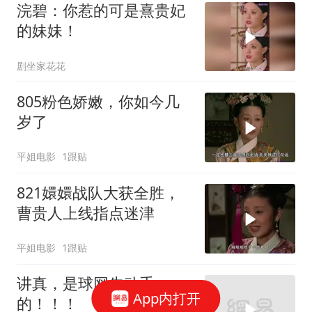
浣碧：你惹的可是熹贵妃
的妹妹！
剧坐家花花
805粉色娇嫩，你如今几
岁了
平姐电影
1跟贴
821嬛嬛战队大获全胜，
曹贵人上线指点迷津
平姐电影
1跟贴
讲真，是球网先动手
App内打开
的！！！