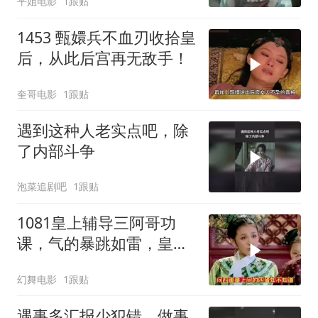
平姐电影
1跟贴
1453 甄嬛兵不血刃收拾皇
后，从此后宫再无敌手！
奎哥电影
1跟贴
遇到这种人老实点吧，除
了内部斗争
泡菜追剧吧
1跟贴
1081皇上辅导三阿哥功
课，气的暴跳如雷，皇后
欲将青樱和三阿哥撮合
幻舞电影
1跟贴
遇事多汇报少犯错，做事