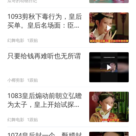
瓜哥的动物日记
1093剪秋下毒行为，皇后
买单。皇后名场面：臣妾
做不到啊
幻舞电影
1跟贴
只要给钱再难听也无所谓
小椰剪影
1跟贴
1083皇后煽动前朝立弘曕
为太子，皇上开始试探甄
嬛
幻舞电影
1跟贴
1074皇后封一个，甄嬛封