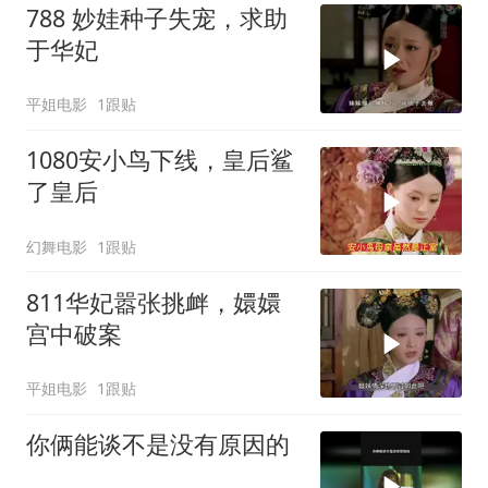
788 妙娃种子失宠，求助
于华妃
平姐电影
1跟贴
1080安小鸟下线，皇后鲨
了皇后
幻舞电影
1跟贴
811华妃嚣张挑衅，嬛嬛
宫中破案
平姐电影
1跟贴
你俩能谈不是没有原因的