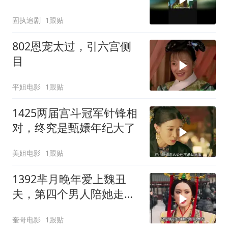
固执追剧
1跟贴
802恩宠太过，引六宫侧
目
平姐电影
1跟贴
1425两届宫斗冠军针锋相
对，终究是甄嬛年纪大了
美姐电影
1跟贴
1392芈月晚年爱上魏丑
夫，第四个男人陪她走完
一生，芈月传迎来大结
奎哥电影
1跟贴
局！