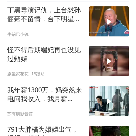
丁黑导演记仇，上台怼孙
俪毫不留情，台下明星大
咖笑惨丨品质盛典
牛锅巴小钒
怪不得后期端妃再也没见
过甄嬛
剧坐家花花
18跟贴
我年薪1300万，妈突然来
电问我收入，我月薪
9000，哥哥来电：快躲
苏有朋影音馆
791大胖橘为嬛嬛出气，