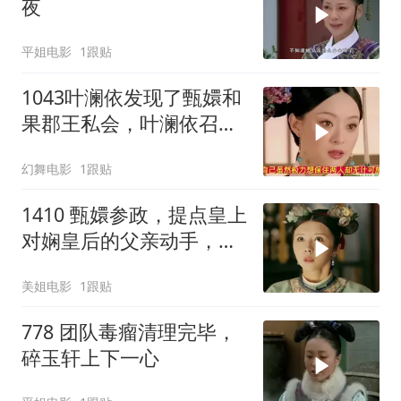
夜
平姐电影
1跟贴
1043叶澜依发现了甄嬛和
果郡王私会，叶澜依召集
猫咪攻击甄嬛
幻舞电影
1跟贴
1410 甄嬛参政，提点皇上
对娴皇后的父亲动手，且
看娴皇后如何反击
美姐电影
1跟贴
778 团队毒瘤清理完毕，
碎玉轩上下一心