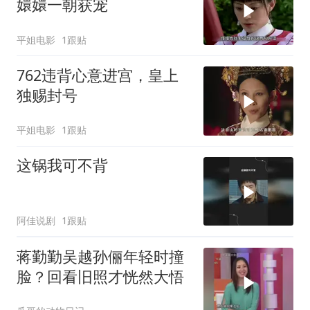
嬛嬛一朝获宠
平姐电影
1跟贴
762违背心意进宫，皇上
独赐封号
平姐电影
1跟贴
这锅我可不背
阿佳说剧
1跟贴
蒋勤勤吴越孙俪年轻时撞
脸？回看旧照才恍然大悟