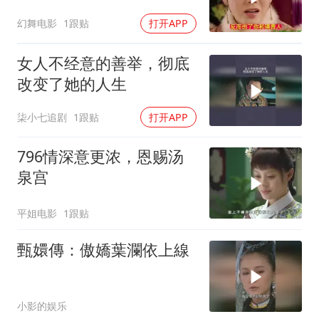
甄嬛明白安陵容说的皇后
幻舞电影
1跟贴
打开APP
鲨了皇后
女人不经意的善举，彻底
改变了她的人生
柒小七追剧
1跟贴
打开APP
796情深意更浓，恩赐汤
泉宫
平姐电影
1跟贴
甄嬛傳：傲嬌葉瀾依上線
小影的娱乐