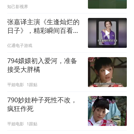
知己影视界
张嘉译主演《生逢灿烂的
日子》，精彩瞬间百看不
厌
亿通电子游戏
794嬛嬛初入爱河，准备
接受大胖橘
平姐电影
1跟贴
790妙娃种子死性不改，
疯狂作死
平姐电影
1跟贴