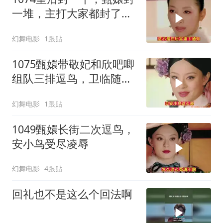
一堆，主打大家都封了等
于都没封
幻舞电影
1跟贴
1075甄嬛带敬妃和欣吧唧
组队三排逗鸟，卫临随行
发现了猫腻
幻舞电影
1跟贴
1049甄嬛长街二次逗鸟，
安小鸟受尽凌辱
幻舞电影
4跟贴
回礼也不是这么个回法啊