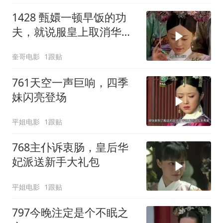
1428 甄嬛一顿早饭的功
夫，就说服皇上取消华妃
的后宫之权！
奎哥电影
1跟贴
761天空一声巨响，四季
妹闪亮登场
平姐电影
1跟贴
768主仆诉衷肠，皇后华
妃派送新手大礼包
平姐电影
1跟贴
797今晚注定是个不眠之