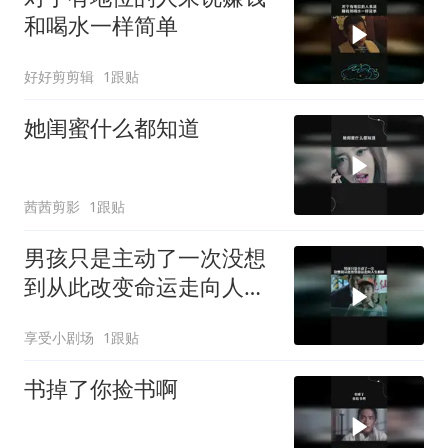
和喝水一样简单
好好剪剪辑
1跟贴
她闺蜜什么都知道
茜茜剪影
1跟贴
男孩只是主动了一次没想
到从此改变命运走向人生
巅峰
享受小剧场
1跟贴
书掉了你捡书啊