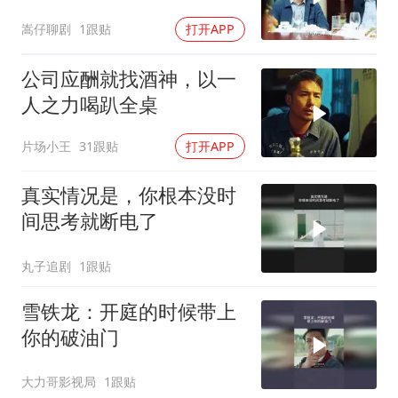
起，背后真相令人深思
嵩仔聊剧
1跟贴
打开APP
公司应酬就找酒神，以一
人之力喝趴全桌
片场小王
31跟贴
打开APP
真实情况是，你根本没时
间思考就断电了
丸子追剧
1跟贴
雪铁龙：开庭的时候带上
你的破油门
大力哥影视局
1跟贴