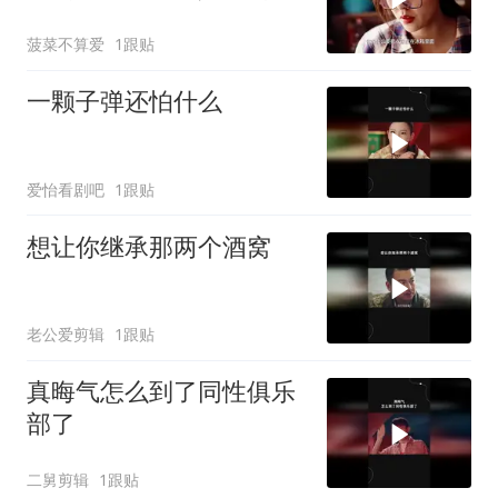
措手不及
菠菜不算爱
1跟贴
一颗子弹还怕什么
爱怡看剧吧
1跟贴
想让你继承那两个酒窝
老公爱剪辑
1跟贴
真晦气怎么到了同性俱乐
部了
二舅剪辑
1跟贴