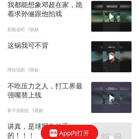
我都能想象邓超在家，跪
着求孙俪跟他拍戏
剧能追吧
1跟贴
这锅我可不背
阿佳说剧
1跟贴
不吃压力之人，打工界最
强嘴替上线
影子追剧社
1跟贴
讲真，是球网先动手
App内打开
的！！！