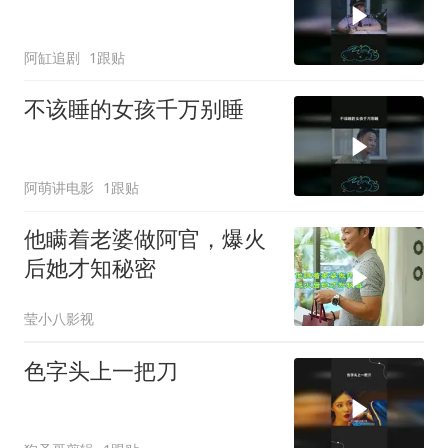
阿缸追剧
1跟贴
不该睡的女孩千万别睡
阿萌讲电影
1跟贴
他瞒着老婆做阿官，爆火
后她才知秘密
莹小八影视
色字头上一把刀