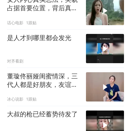
占据首要位置，背后真相
值得深思
话心电影
1跟贴
是人才到哪里都会发光
对齐看剧
董璇佟丽娅闺蜜情深，三
代人都是好朋友，友谊令
人羡慕
冰心说影
1跟贴
大叔的枪已经蓄势待发了