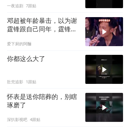
一夜追剧
7跟贴
邓超被年龄暴击，以为谢
霆锋跟自己同年，霆锋：
哥我80后的
爱下厨的阿酾
你都这么大了
肚兜追影
1跟贴
怀表是送你陪葬的，别瞎
琢磨了
深扒影视吧
4跟贴