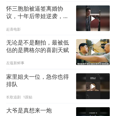
怀三胞胎被逼签离婚协
议，十年后带娃逆袭，前
夫校董认子
起喜电影
无论是不是翻拍，最被低
估的是腾格尔的喜剧天赋
左蕴新鲜事
家里姐夫一位，急你也得
排队
长歌追剧
1跟贴
大爷是真想来一炮