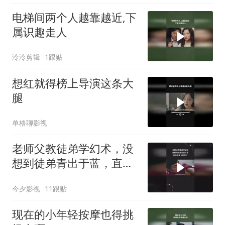
电梯间两个人越靠越近,下
属识趣走人
泠泠剪辑
1跟贴
想红就得榜上导演这条大
腿
单格聊影视
老师父教徒弟学幻术，没
想到徒弟青出于蓝，直接
把师父吓死了
今夕影视
11跟贴
现在的小年轻按摩也得挑