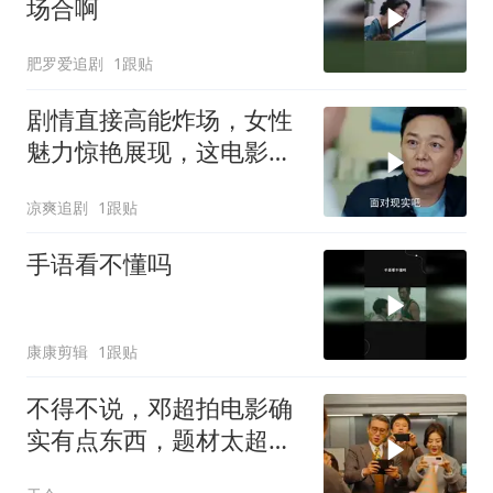
场合啊
肥罗爱追剧
1跟贴
剧情直接高能炸场，女性
魅力惊艳展现，这电影堪
称王炸
凉爽追剧
1跟贴
手语看不懂吗
康康剪辑
1跟贴
不得不说，邓超拍电影确
实有点东西，题材太超前
了，越看越起劲