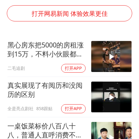
河南试行周五下午弹性离岗
南大数院院长疑辞职信里写不想干了
打开网易新闻 体验效果更佳
小伙靠AI减肥 45天瘦40斤进了ICU
李亚鹏向地铁吐血女孩捐99999元
黑心房东把5000的房租涨
新华社权威快报|我国编制完成新版全月地质图
到15万，不料小伙眼都不
中国经济展现强大韧性和活力
眨都同意了！
二毛追剧
打开APP
真实展现了有阅历和没阅
历的区别
全是亮点剧社
858跟贴
打开APP
一桌饭菜标价八百八十
八，普通人直呼消费不