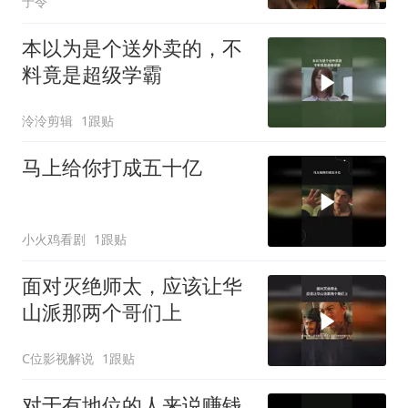
于令
本以为是个送外卖的，不
料竟是超级学霸
泠泠剪辑
1跟贴
马上给你打成五十亿
小火鸡看剧
1跟贴
面对灭绝师太，应该让华
山派那两个哥们上
C位影视解说
1跟贴
对于有地位的人来说赚钱