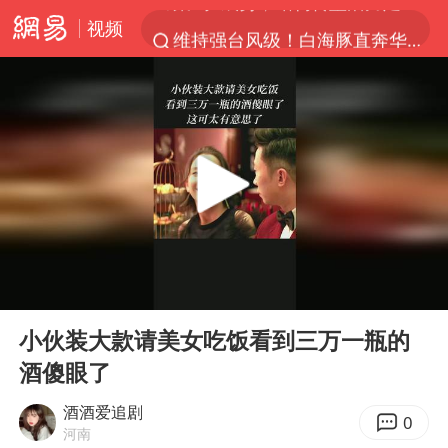
视频
维持强台风级！白海豚直奔华东沿海
印度暴发金迪普拉病毒
41岁女子为鼓励女儿考上985研究生
80后女柜员获聘4200亿银行副行长
陕西潼关强降雨引发土崖滑坡1人失联
陕西柞水县突发泥石流致1死2失联
24小时不关空调 电费反而更低？
00:00
00:39
“梅姨”已是老年人 死刑或适用受限
Play
Ent
full
“事业单位招聘不是人情买卖”
小伙装大款请美女吃饭看到三万一瓶的
酒傻眼了
美国退回1000亿美元关税
你常吃的兰州拉面要改名了
酒酒爱追剧
0
河南