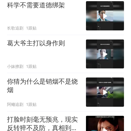
科学不需要道德绑架
长歌追剧
1跟贴
葛大爷主打以身作则
小妹撩剧
1跟贴
你猜为什么是销烟不是烧
烟
阿鳓追剧
1跟贴
打脸时刻毫无预兆，现实
反转猝不及防，真相到来