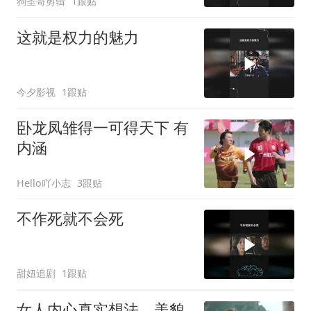
狗圣哥剪辑
1跟贴
这就是权力的魅力
今夕影视
1跟贴
卧龙凤雏得一可得天下 有
内涵
Hello吖小志
3跟贴
不作死就不会死
甜妞追剧
1跟贴
女人内心真实想法，美貌