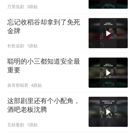
万里侃剧
3跟贴
忘记收稻谷却拿到了免死
金牌
长歌追剧
1跟贴
聪明的小三都知道安全最
重要
表哥剪辑君
4跟贴
这部剧里还有个小配角，
酒吧老板沈腾
五娃看剧
1跟贴