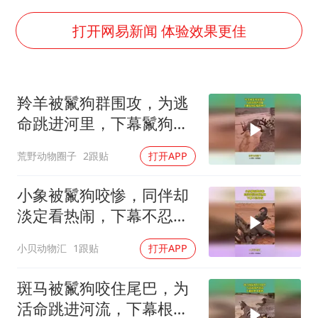
日韩股市高开跳水 SK海力士下挫转跌
台风白海豚最新路径研判来了
打开网易新闻 体验效果更佳
OpenAI为免费用户升级GPT-5.6 Luna
船舶避风项目停工 多地全力防台风
羚羊被鬣狗群围攻，为逃
我国编制完成新版全月地质图
命跳进河里，下幕鬣狗后
“深圳地面沉降致车辆损坏”不实
悔也晚了
荒野动物圈子
2跟贴
打开APP
男子结婚8年发现3个女儿均非亲生
奋进开新局 实干挑大梁
小象被鬣狗咬惨，同伴却
淡定看热闹，下幕不忍心
看
小贝动物汇
1跟贴
打开APP
斑马被鬣狗咬住尾巴，为
活命跳进河流，下幕根本