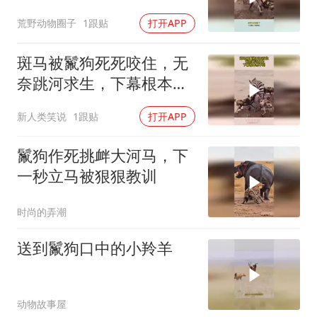
不敢看
荒野动物圈子
1跟贴
打开APP
斑马被鬣狗死死咬住，无
奈跳河求生，下幕根本想
不到
新人类笑说
1跟贴
打开APP
鬣狗作死挑衅大河马，下
一秒立马被狠狠教训
时尚的弄潮
送到鬣狗口中的小羚羊
动物故事屋