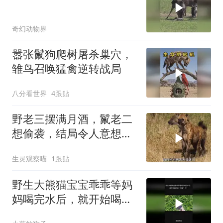
奇幻动物界
嚣张鬣狗爬树屠杀巢穴，
雏鸟召唤猛禽逆转战局
八分看世界
4跟贴
野老三摆满月酒，鬣老二
想偷袭，结局令人意想不
到
生灵观察喵
1跟贴
野生大熊猫宝宝乖乖等妈
妈喝完水后，就开始喝奶
吃“早餐”了！