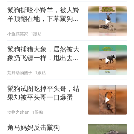
鬣狗撕咬小羚羊，被大羚
羊顶翻在地，下幕鬣狗根
本爬不起来
小鱼搞笑家
1跟贴
鬣狗捕猎大象，居然被大
象扔飞镖一样，甩出去见
了太奶
荒野动物圈子
1跟贴
鬣狗试图吃掉平头哥，结
果却被平头哥一口爆蛋
动物之shen
1跟贴
角马妈妈反击鬣狗