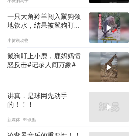
小薇的狗子
一只大角羚羊闯入鬣狗领
地饮水，结果被鬣狗盯上
了
小贺说动物
鬣狗盯上小鹿，鹿妈妈愤
怒反击#记录人间万象#
讲真，是球网先动手
的！！！
新媒体
39跟贴
论背景音乐的重要性！！