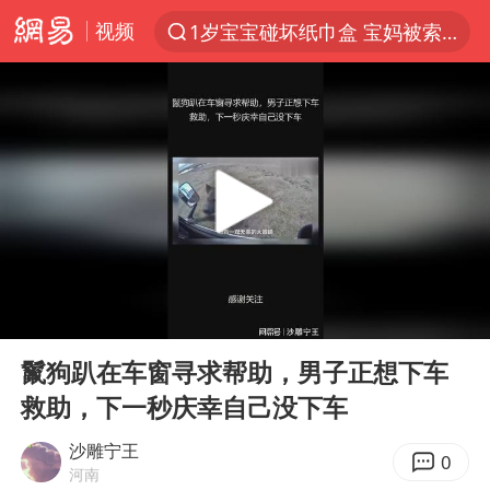
视频
1岁宝宝碰坏纸巾盒 宝妈被索赔924元
以“新”破局 首发经济点亮城市消费活力
Meta被判支付5.67亿美元
台风白海豚逼近 暴雨大暴雨来袭
47岁妈妈突然产女 26岁女儿：很震惊
阿根廷足协发文力挺因凡蒂诺
中国稀土盘中涨停
00:00
01:24
A股开盘：民爆、CPO等概念走强
Play
Ent
full
日本广岛民众举行游行反对政府行径
鬣狗趴在车窗寻求帮助，男子正想下车
救助，下一秒庆幸自己没下车
21楼高空抛物嫌疑人被拘留
男子杀人后逃进深山21年活得像野人
沙雕宁王
0
河南