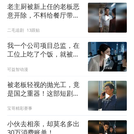
老主厨被新上任的老板恶
意开除，不料给餐厅带来
巨大灾难！
二毛追剧
13跟贴
我一个公司项目总监，在
工位上吃了个饭，就被新
来的总监针对
可益智动漫
被老板轻视的抛光工，竟
是国之重器！这部短剧燃
炸了
宝哥精彩赛事
小伙去相亲，却莫名多出
30万消费账单！