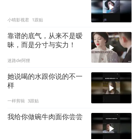
小晴影视君
1跟贴
靠谱的底气，从来不是暧
昧，而是分寸与实力！
迷路de阿狸
她说喝的水跟你说的不一
样
一样剪辑
3跟贴
我给你做碗牛肉面你尝尝