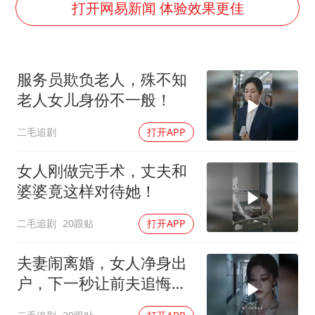
牛津大学一纸声明甩不了锅
打开网易新闻 体验效果更佳
新疆景区自驾服务费改为按车收费
网传《披荆斩棘2026》名单
服务员欺负老人，殊不知
女主硬加吻戏短剧已下架
老人女儿身份不一般！
浙江台州《告全体市民书》
二毛追剧
打开APP
香港宏福苑火灾或由烟头引起
西贝创始人贾国龙押注鲜羊赛道
女人刚做完手术，丈夫和
人民的健康、体质、幸福一脉相承
婆婆竟这样对待她！
二毛追剧
20跟贴
打开APP
夫妻闹离婚，女人净身出
户，下一秒让前夫追悔莫
及！