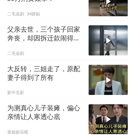
二毛追剧
34跟贴
父亲去世，三个孩子回家
奔丧，却因拆迁款闹得死
去活来！
二毛追剧
大反转，三姐走了，原配
妻子得到了所有
影中见影
为测真心儿子装瘫，偏心
亲情让人寒透心底
壹姐娱乐呢