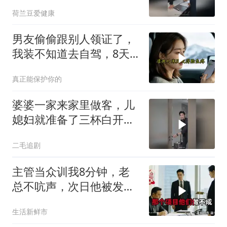
追到大结局，超赞
荷兰豆爱健康
男友偷偷跟别人领证了，
我装不知道去自驾，8天
后他发来消息：我妈住院
真正能保护你的
了，你什么时候过来交住
院费？我回
婆婆一家来家里做客，儿
媳妇就准备了三杯白开
水！
二毛追剧
主管当众训我8分钟，老
总不吭声，次日他被发配
4座郊区仓库
生活新鲜市