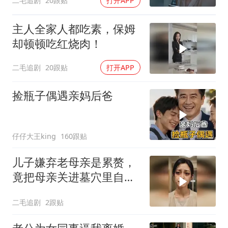
二毛追剧
20跟贴
打开APP
主人全家人都吃素，保姆
却顿顿吃红烧肉！
二毛追剧
20跟贴
打开APP
捡瓶子偶遇亲妈后爸
仔仔大王king
160跟贴
儿子嫌弃老母亲是累赘，
竟把母亲关进墓穴里自生
自灭！
二毛追剧
2跟贴