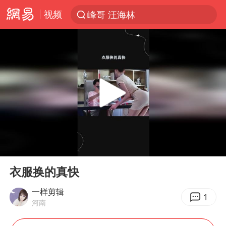
视频
峰哥 汪海林
解锁各地夏日限定体验
西湖突现狂风暴雨 游客瞬间被浇透
河南重大刑事案嫌疑人落网
富婆带资进组给自己硬加60多场吻戏
黄金创今年来最大单周涨幅
视频丨中国东方电气集团原党组副书记、董事宋致远被查
00:00
00:09
金饰克价一夜涨回1300元
Play
Ent
full
白海豚将正面袭击贯穿浙江
衣服换的真快
梁家辉：到内地拍戏不是北上是回归
一样剪辑
1
河南
酒店回应车内过夜被收150元