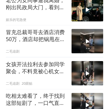
老公为女同事逼我离婚，
刚出民政局大门，看到我
上了省长爸爸的专车
娱乐的宅急便
冒充总裁哥哥去酒店消费
50万，酒店却把锅甩在总
裁头上！
二毛追剧
女孩开法拉利去参加同学
聚会，不料竟被心机女冒
充车主！
二毛追剧
20跟贴
吃相太难看了，终于找到
这部短剧了，一口气直接