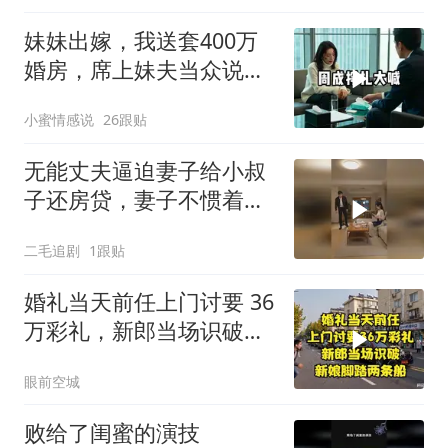
妹妹出嫁，我送套400万
婚房，席上妹夫当众说：
我媳妇要不是跟
小蜜情感说
26跟贴
无能丈夫逼迫妻子给小叔
子还房贷，妻子不惯着他
的臭毛病！
二毛追剧
1跟贴
婚礼当天前任上门讨要 36
万彩礼，新郎当场识破新
娘脚踏两条船
眼前空城
败给了闺蜜的演技