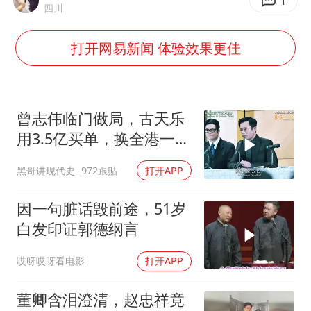
今年已有4位周星驰电影配角去世
1
四川
哪吒汽车南宁工厂设备降价20%拍卖
打开网易新闻 体验效果更佳
五粮液渠道价一箱上涨近百元
法国下周开始禁止未经同意的电话营销
泰国一女公务员妆容引争议 本人回应
曾志伟临门做局，古天乐
80后女柜员逆袭成4200亿银行副行长
用3.5亿买单，换全港一声
佩服！
女子利用漏洞0元薅走3000多件家电
黑哥讲现代史
972跟贴
打开APP
24小时不关空调 电费会更低吗
因一句脏话毁前途，51岁
奋进开新局 实干挑大梁
白发印证郭德纲言
哎呀哎呀看电影
打开APP
董卿含泪澄清，赵忠祥竟