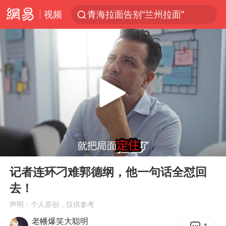
视频
青海拉面告别“兰州拉面”
台风白海豚登陆地点更新
以“新”破局 首发经济点亮城市消费活力
台风白海豚进入48小时警戒线
中方回应是否在太平洋海底开采稀土
台风白海豚影响中国已成定局
佛得角门将亮相智利俱乐部主场
00:00
02:12
看守所辅警收受10万获刑1年
Play
Ent
full
多地要求领导干部带头休假
记者连环刁难郭德纲，他一句话全怼回
去！
U17国足1分钟轰2球
声明：个人原创，仅供参考
宇树科技发行价格150.80元/股
老幡爆笑大聪明