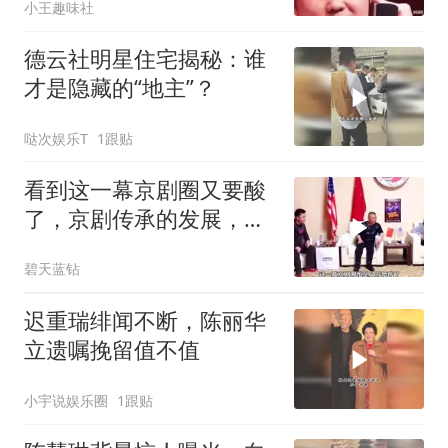
小王趣味社
德云社明星住宅揭秘：谁
才是隐藏的“地主”？
哒次娱乐T
1跟贴
看到这一幕京剧圈又要酸
了，京剧传承的发展，郭
德纲是功德无量
碧天蓝钻
迟重瑞绯闻不断，陈丽华
立遗嘱挽留值不值
小宇说娱乐圈
1跟贴