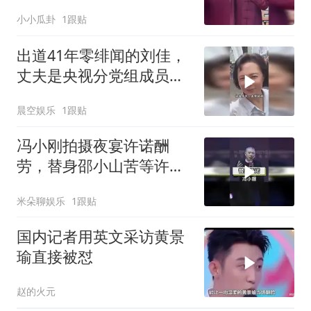
小小瓜卦
1跟贴
出道41年零绯闻的刘佳，
丈夫是央视分党组成员，
低调不借背景
晨空娱乐
1跟贴
冯小刚拍摄夜宴许诺酬
劳，替身邵小山苦等许久
未能兑现
米朵聊娱乐
1跟贴
国内记者用英文采访黄景
瑜直接被怼
赵的火元