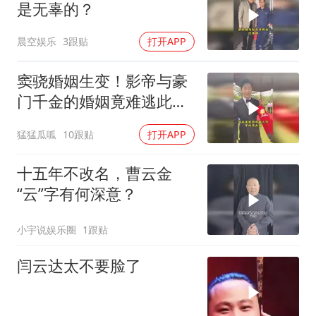
是无辜的？
晨空娱乐
3跟贴
打开APP
窦骁婚姻生变！影帝与豪
门千金的婚姻竟难逃此
劫？
猛猛瓜呱
10跟贴
打开APP
十五年不改名，曹云金
“云”字有何深意？
小宇说娱乐圈
1跟贴
闫云达太不要脸了