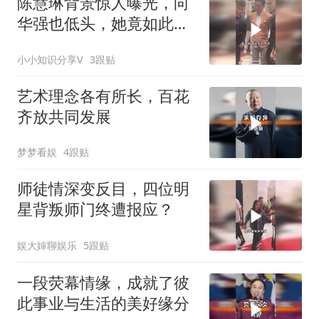
陈慧琳背景惊人曝光，向
华强也低头，她竟如此低
调？
小小知识分享V
3跟贴
艺术理念各有所长，百花
齐放共同发展
梦梦看娱
4跟贴
师徒情深变反目，四位明
星背叛师门终遭报应？
娱大婶聊娱乐
5跟贴
一段荧幕情缘，成就了彼
此事业与生活的美好缘分