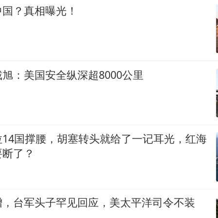
中国？真相曝光！
旭：美国安全纵深超8000公里
拉14国撑腰，胡塞转头就给了一记耳光，红海
要断了？
增，台军头子罕见回应，美太平洋司令不装