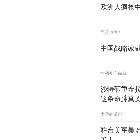
欧洲人疯抢
离开地球a
中国战略家戴
情动则心痛就
沙特砸重金
这条命脉真
小雪有话说
驻台美军暴
了！