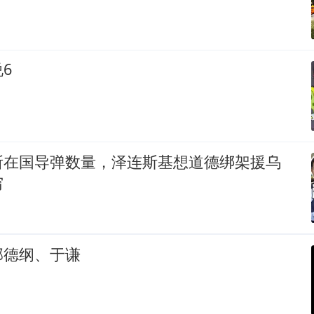
6
所在国导弹数量，泽连斯基想道德绑架援乌
穷
郭德纲、于谦