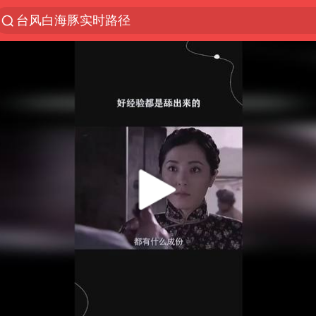
“电影+”如何激发千亿级消费新活力？
秘鲁和墨西哥宣布恢复外交关系
沙特土耳其巴基斯坦签署共同防务协议
中医教你一招提升气血
全球首个长时储能一体化产业园量产
四川宜宾市高县4.9级地震致1人死亡
胜宏科技：股票交易异常波动
中巨芯：上半年归母净利润1405.77万元
美股存储板块集体大跌
U17国足点球大战淘汰河床晋级决赛
百花奖开幕式