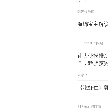
阿芒娱乐说
海绵宝宝解说
十一1118
1跟贴
让大使摸排
国，黔驴技
宋忠平
《吃虾仁》
别人都叫我阿腈