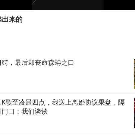
38岁演员求职万岁山NPC成功
老中医：立秋后养心是关键
舔出来的
国防部：中国军队坚决反制任何闹海挑衅图谋
我国外贸延续良好增长态势
东航：国内客票提前14天免费退改
欧阳娜娜窦靖童好搭
门鳄，最后却丧命森蚺之口
夯实基础开新局
夜K歌至凌晨四点，我送上离婚协议果盘，隔
司门口：我们谈谈