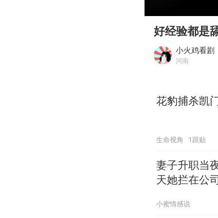
00:00
Play
好经验都是
小火鸡看剧
河南
花豹捕杀凯
生命视角
1跟贴
妻子升职当
天她拦在公
小蜜情感说