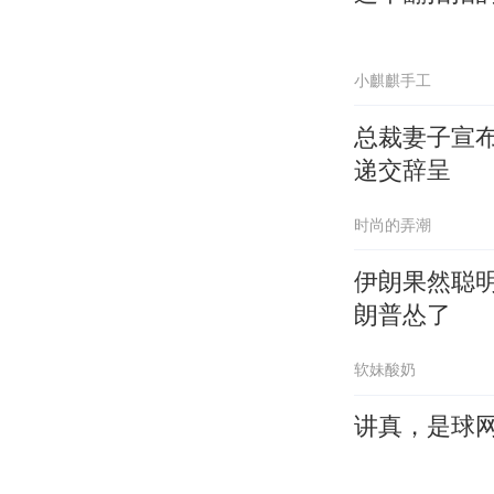
小麒麒手工
总裁妻子宣布
递交辞呈
时尚的弄潮
伊朗果然聪
朗普怂了
软妹酸奶
讲真，是球