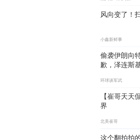
风向变了！
小鑫新鲜事
偷袭伊朗向
歉，泽连斯
环球谈军武
【崔哥天天侃
界
北美崔哥
这个翻拍拍