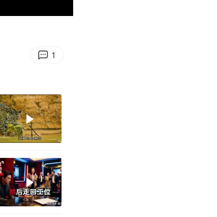
00:53
Enter
fullscreen
1