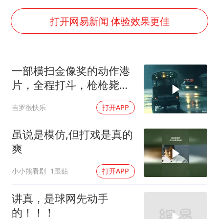
杭州全市有序停课
“不怕六爷挂得多 就怕六爷挂一颗”
打开网易新闻 体验效果更佳
全民健身事业高质量发展
几元成本的AI广告导致千万市值蒸发
一部横扫金像奖的动作港
《欢迎来龙餐馆》口碑
片，全程打斗，枪枪毙
WTT瑞典大满贯女单签表出炉
命，连刷3遍，巨爽
吉罗很快乐
打开APP
商场现钱学森巨幅海报 负责人回应
乐享全民健身 共筑健康中国
虽说是模仿,但打戏是真的
爽
小小熊看剧
1跟贴
打开APP
讲真，是球网先动手
的！！！