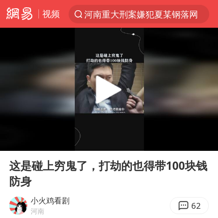
视频
河南重大刑案嫌犯夏某钢落网
光影经济撬动暑期消费新蓝海
马克·艾伦退出斯诺克中国公开赛
新疆优化调整景区内自驾服务费
微信又有新功能，你可以“撤回”你的撤回了！
上四休三，但降薪1000元，你接受吗？
情侣平潭拍日出坠崖1死1伤
00:00
02:00
黄金牛市回来了吗
Play
Ent
full
台当局重金为“台独”织“皇帝新衣”
这是碰上穷鬼了，打劫的也得带100块钱
防身
白海豚将正面袭击贯穿浙江
酒店回应车内过夜被收150元
小火鸡看剧
62
河南