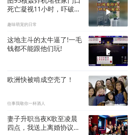
图95核轰炸机堵在家门口
死亡凝视11小时，吓破胆
的日本多绝望？
趣味萌宠的日常
这地主斗的太牛逼了!一毛
钱都不能跟他们玩!
欧洲快被啃成空壳了！
往事我敬你一杯酒人
妻子升职当夜K歌至凌晨
四点，我送上离婚协议果