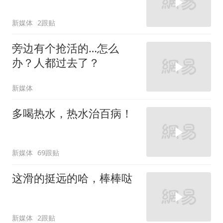
新媒体
2跟贴
旁边有个抢活的…怎么
办？人都过去了？
新媒体
多喝热水，热水治百病！
新媒体
69跟贴
这滑的挺远的哈，棒棒哒
新媒体
2跟贴