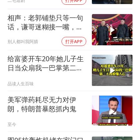
二毛追剧
打开APP
相声：老郭铺垫只等一句
话，谦哥迷糊接一嘴，包
袱瞬间完成升华
别人都叫我阿腈
打开APP
给富婆开车20年她儿子生
日当众扇我一巴掌第二天
我看懂人心
品读人生百味
美军弹药耗尽无力对伊
朗，特朗普暴怒抓内鬼
至今