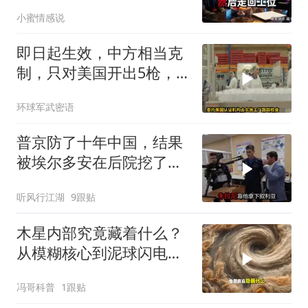
盘，隔天她拦在公司门
小蜜情感说
口：我们谈谈
即日起生效，中方相当克
制，只对美国开出5枪，
商务部二号令颁布
环球军武密语
普京防了十年中国，结果
被埃尔多安在后院挖了墙
脚
听风行江湖
9跟贴
木星内部究竟藏着什么？
从模糊核心到泥球闪电，
重塑太阳系起源
冯哥科普
1跟贴