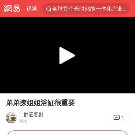
视频
全球首个长时储能一体化产业园量产
台风白海豚已进入24小时警戒线
“秋天的第一杯奶茶”6岁了
上海：台风白海豚或将带来龙卷风
四川宜宾市高县4.9级地震致1人死亡
中巨芯：上半年归母净利润1405.77万元
38岁演员求职万岁山NPC成功
00:00
00:18
国乒男单横滨冠军赛全军覆没
Play
Ent
full
U17国足三连胜晋级明日之星半决赛
弟弟撩姐姐浴缸很重要
胡彦斌获《歌手2026》歌王
二胖爱看剧
1
河南
胜宏科技：股票交易异常波动