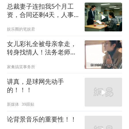
总裁妻子连扣我5个月工
资，合同还剩4天，人事
通知涨薪续签，我
娱乐圈的笔娱君
女儿彩礼全被母亲拿走，
转身找情人！法务老师硬
核介入讨回公道！
家禽搞笑事务所
讲真，是球网先动手
的！！！
新媒体
39跟贴
论背景音乐的重要性！！