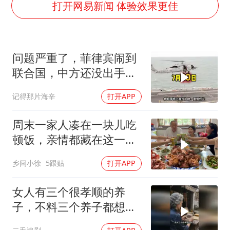
美股存储板块集体大跌
打开网易新闻 体验效果更佳
东航：国内客票提前14天免费退改
名创优品回应女子吐槽内裤质量差
问题严重了，菲律宾闹到
日本试射“战斧”导弹，国防部回应
联合国，中方还没出手，
胡彦斌韩磊 谁帮谁
东盟两国先出手了
记得那片海辛
打开APP
夯实基础开新局
周末一家人凑在一块儿吃
顿饭，亲情都藏在这一饭
一菜里
乡间小徐
5跟贴
打开APP
女人有三个很孝顺的养
子，不料三个养子都想害
她！