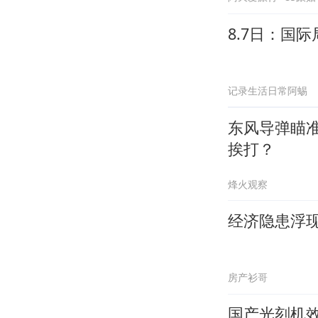
8.7日：国
记录生活日常阿蜴
东风导弹瞄
挨打？
烽火观察
经济隐患浮
房产衫哥
国产光刻机