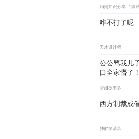
娟娟知识分享
1跟
咋不打了呢
天才设计师
公公骂我儿
口全家懵了
雪姐故事多
西方制裁成
独醉笑清风