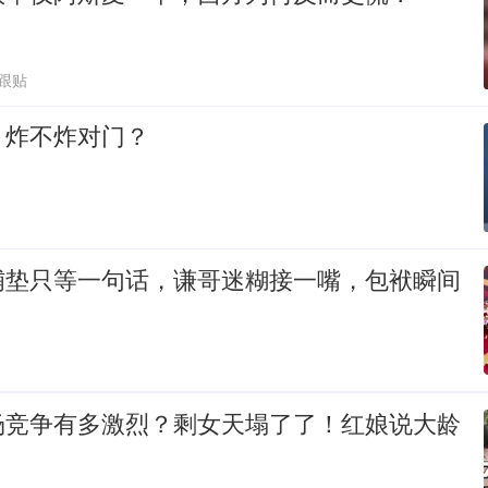
2跟贴
，炸不炸对门？
铺垫只等一句话，谦哥迷糊接一嘴，包袱瞬间
场竞争有多激烈？剩女天塌了了！红娘说大龄