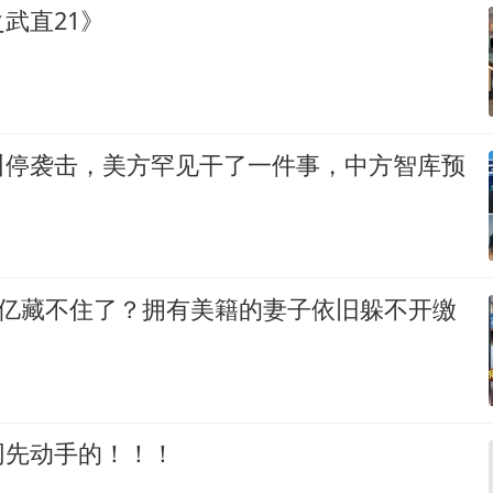
武直21》
叫停袭击，美方罕见干了一件事，中方智库预
8亿藏不住了？拥有美籍的妻子依旧躲不开缴
网先动手的！！！