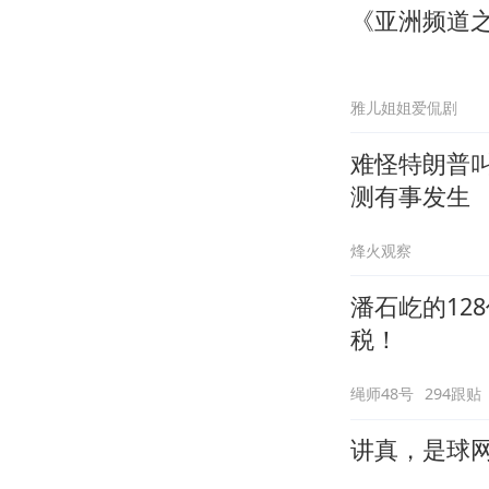
《亚洲频道之
雅儿姐姐爱侃剧
难怪特朗普
测有事发生
烽火观察
潘石屹的12
税！
绳师48号
294跟贴
讲真，是球