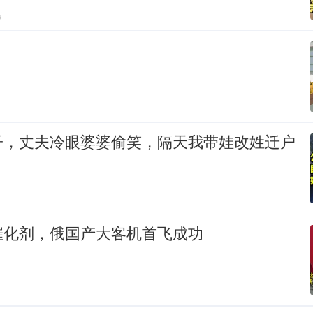
贴
子，丈夫冷眼婆婆偷笑，隔天我带娃改姓迁户
！
催化剂，俄国产大客机首飞成功