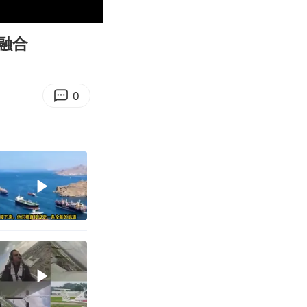
01:03
Enter
fullscreen
融合
0