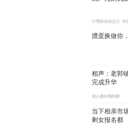
小雪的运动之心
8
掼蛋换做你
相声：老郭
完成升华
别人都叫我阿腈
当下相亲市
剩女报名都