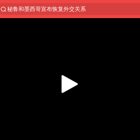
秘鲁和墨西哥宣布恢复外交关系
“电影+”如何激发千亿级消费新活力？
沙特土耳其巴基斯坦签署共同防务协议
台风白海豚实时路径
全球首个长时储能一体化产业园量产
四川宜宾市高县4.9级地震致1人死亡
U17国足三连胜晋级明日之星半决赛
名创优品回应女子吐槽内裤质量差
中国女篮70-67险胜尼日利亚女篮
美股存储板块集体大跌
“今天得有40℃了吧 为啥还不预警”