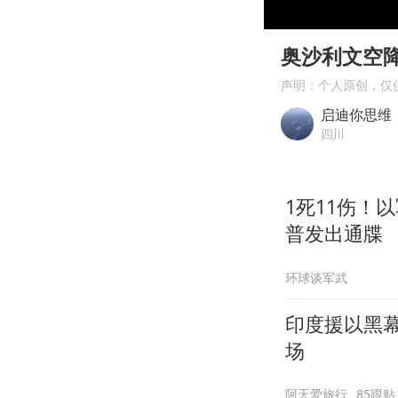
00:00
Play
奥沙利文空
声明：个人原创，仅
启迪你思维
四川
1死11伤！
普发出通牒
环球谈军武
印度援以黑
场
阿天爱旅行
85跟贴