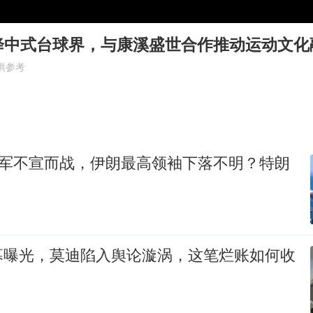
国防部：坚决反制任何闹海挑衅图谋
胡彦斌获《歌手2026》歌王
降中式台球界，与康溪盛世合作推动运动文化
秋天的第一杯奶茶到底有多火
供参考
38岁演员求职万岁山NPC成功
我国外贸延续良好增长态势
东航：国内客票提前14天免费退改
以军不宣而战，伊朗最高领袖下落不明？特朗
欧阳娜娜窦靖童好搭
夯实基础开新局
幕曝光，莫迪陷入舆论漩涡，这笔烂账如何收