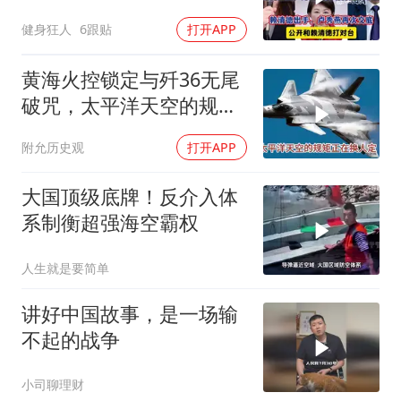
卢秀燕再次交底
健身狂人
6跟贴
打开APP
黄海火控锁定与歼36无尾
破咒，太平洋天空的规矩
正在换人定
附允历史观
打开APP
大国顶级底牌！反介入体
系制衡超强海空霸权
人生就是要简单
讲好中国故事，是一场输
不起的战争
小司聊理财