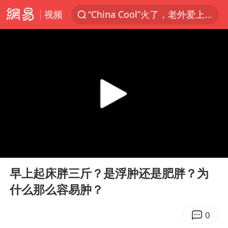
视频
“China Cool”火了，老外爱上中国避暑游
台风白海豚闭眼浙江上海处于危险半圆
四川宜宾市珙县发生3.4级地震
香港宏福苑火灾或由烟头引起
网约车司机充电时猝死保险拒赔
中国父女泰国骑摩托车坠崖1死1伤
周末打虎 宋致远被查
00:00
01:45
白海豚将正面袭击贯穿浙江
Play
Ent
full
浙江台州《告全体市民书》
早上起床胖三斤？是浮肿还是肥胖？为
什么那么容易肿？
多个明星演唱会取消
男孩参加珠心算比赛气定神闲
0