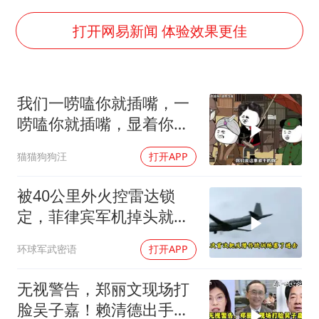
陕西柞水泥石流已致2死 仍有1人失联
牛群和施拉普纳33年后重逢
打开网易新闻 体验效果更佳
上半年国内居民出游人次34.63亿
刘浩存百花奖开幕式红裙起舞
我们一唠嗑你就插嘴，一
“南湖号”盾构机下线
唠嗑你就插嘴，显着你
店主称换“青海拉面”招牌后生意更好
了？
猫猫狗狗汪
打开APP
习近平心系体育强国建设
被40公里外火控雷达锁
定，菲律宾军机掉头就
跑，欧盟1500万也救不了
环球军武密语
打开APP
场
无视警告，郑丽文现场打
脸吴子嘉！赖清德出手，