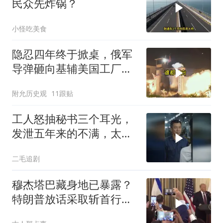
民众先炸锅？
小怪吃美食
隐忍四年终于掀桌，俄军
导弹砸向基辅美国工厂，
背后这步棋太狠了
附允历史观
11跟贴
工人怒抽秘书三个耳光，
发泄五年来的不满，太解
气了！
二毛追剧
穆杰塔巴藏身地已暴露？
特朗普放话采取斩首行
动，美军机又被击落