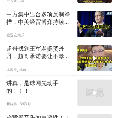
古人那点事
中方集中出台多项反制举
措，中美经贸博弈持续升
级
糖逗在娱乐
超哥找到王军老婆贺丹
丹，超哥承诺要让不孝子
付出代价，死磕到底
逗趣小Joker
讲真，是球网先动手
的！！！
新媒体
39跟贴
论背景音乐的重要性！！