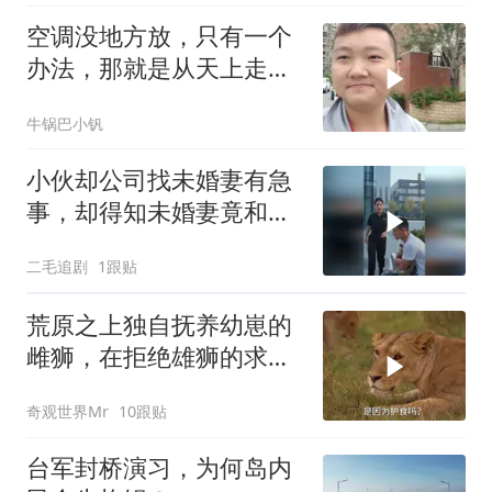
空调没地方放，只有一个
办法，那就是从天上走，
老师傅一招拿下
牛锅巴小钒
小伙却公司找未婚妻有急
事，却得知未婚妻竟和别
人订婚！
二毛追剧
1跟贴
荒原之上独自抚养幼崽的
雌狮，在拒绝雄狮的求偶
时，竟然被用饥饿来报复
奇观世界Mr
10跟贴
台军封桥演习，为何岛内