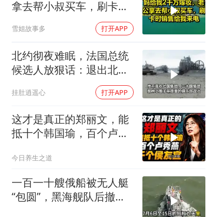
拿去帮小叔买车，刷卡时
销售给我来电！
雪姐故事多
打开APP
北约彻夜难眠，法国总统
候选人放狠话：退出北
约，和中国合作
挂肚逍遥心
打开APP
这才是真正的郑丽文，能
抵十个韩国瑜，百个卢秀
燕，千个侯友宜
今日养生之道
一百一十艘俄船被无人艇
“包圆”，黑海舰队后撤数
百里，制海权彻底易手