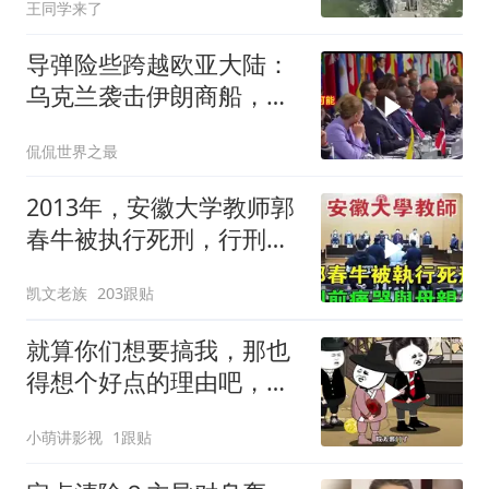
王同学来了
导弹险些跨越欧亚大陆：
乌克兰袭击伊朗商船，差
点引爆两场战争的“连环
侃侃世界之最
雷”
2013年，安徽大学教师郭
春牛被执行死刑，行刑前
痛哭与母亲告
凯文老族
203跟贴
就算你们想要搞我，那也
得想个好点的理由吧，这
这...他不成立啊
小萌讲影视
1跟贴