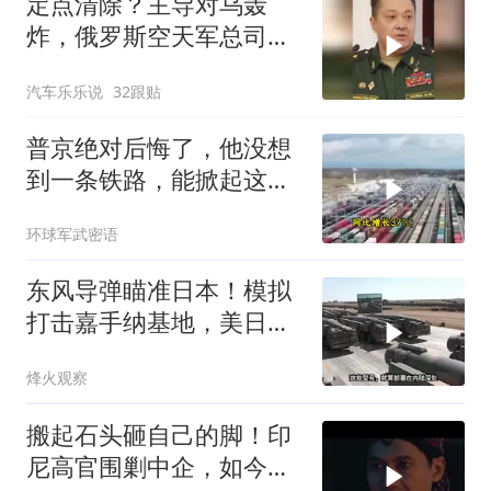
定点清除？主导对乌轰
炸，俄罗斯空天军总司令
疑在莫斯科最贵餐厅被炸
汽车乐乐说
32跟贴
身亡！
普京绝对后悔了，他没想
到一条铁路，能掀起这么
大的风浪，中亚格局彻底
环球军武密语
改写
东风导弹瞄准日本！模拟
打击嘉手纳基地，美日敢
动武就挨打？
烽火观察
搬起石头砸自己的脚！印
尼高官围剿中企，如今烂