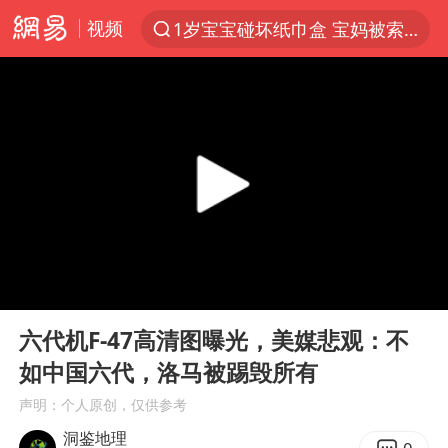
视频
1岁宝宝碰坏纸巾盒 宝妈被索赔924元
以“新”破局 首发经济点亮城市消费活力
Meta被判支付5.67亿美元
台风白海豚逼近 暴雨大暴雨来袭
47岁妈妈突然产女 26岁女儿：很震惊
阿根廷足协发文力挺因凡蒂诺
中国稀土盘中涨停
00:00
04:42
A股开盘：民爆、CPO等概念走强
Play
Ent
full
日本广岛民众举行游行反对政府行径
六代机F-47高清图曝光，美媒悲观：不
如中国六代，洛马被踢毁所有
21楼高空抛物嫌疑人被拘留
声明：个人原创，仅供参考
男子杀人后逃进深山21年活得像野人
洞鉴地理