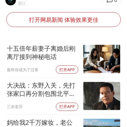
日韩股市高开跳水 SK海力士下挫转跌
0
浙江
台风白海豚最新路径研判来了
打开网易新闻 体验效果更佳
OpenAI为免费用户升级GPT-5.6 Luna
船舶避风项目停工 多地全力防台风
我国编制完成新版全月地质图
十五倍年薪妻子离婚后刚
“深圳地面沉降致车辆损坏”不实
离厅接到神秘电话
男子结婚8年发现3个女儿均非亲生
最终你成为了过客
打开APP
奋进开新局 实干挑大梁
大决战：东野入关，先打
张家口再分割包围北平，
让傅作义投诚，，
三农老历
打开APP
妈给我2千万嫁妆，老公