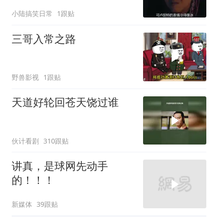
摊子没人收
小陆搞笑日常
1跟贴
三哥入常之路
野兽影视
1跟贴
天道好轮回苍天饶过谁
伙计看剧
310跟贴
讲真，是球网先动手
的！！！
新媒体
39跟贴