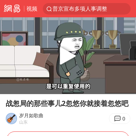
视频
普京宣布多项人事调整
美股收盘：道指再创历史新高
22岁女生南太行山失联已十天
人贩子“梅姨”真名谢家梅
宝妈回应打疫苗护士被指不专业
强台风白海豚逐渐向我国靠近
被一条街帮助的“煎饼叔叔”去世
00:00
02:03
为鼓励女儿 41岁妈妈考上985研究生
Play
Ent
full
蜜雪冰城员工抽烟收银 门店现已停业
战怱局的那些事儿2忽悠你就接着忽悠吧
“老头乐”悬挂“蒙H好几个8”上路
岁月如歌曲
0
山东
湖北公开征集涉黑涉恶线索