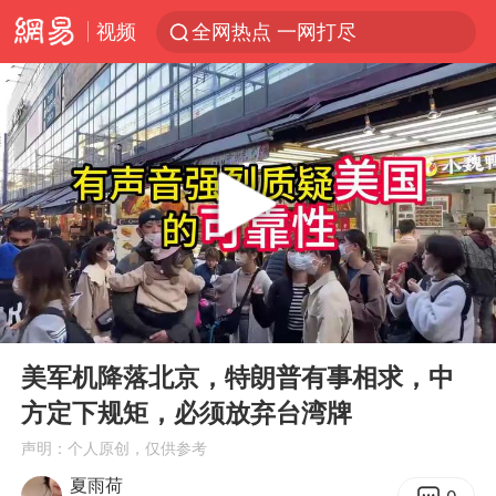
视频
全网热点 一网打尽
00:00
04:42
Play
Ent
full
美军机降落北京，特朗普有事相求，中
方定下规矩，必须放弃台湾牌
声明：个人原创，仅供参考
夏雨荷