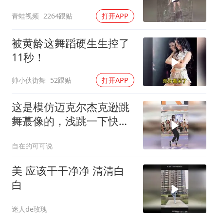
青蛙视频
2264跟贴
打开APP
被黄龄这舞蹈硬生生控了
11秒！
帅小伙街舞
52跟贴
打开APP
这是模仿迈克尔杰克逊跳
舞蕞像的，浅跳一下快乐
就来了，舞蹈魅力
自在的可可说
美 应该干干净净 清清白
白
迷人de玫瑰