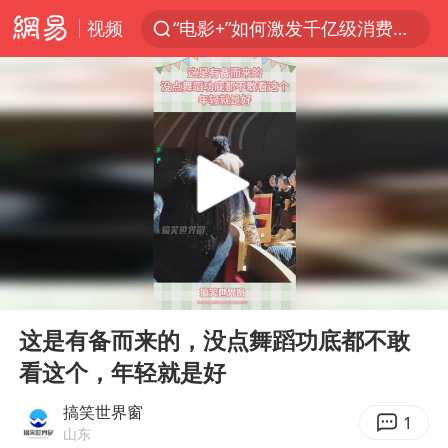
视频
“电影+”如何激发千亿级消费新活力？
全球首个长时储能一体化产业园量产
台风白海豚已进入24小时警戒线
“秋天的第一杯奶茶”6岁了
上海：台风白海豚或将带来龙卷风
四川宜宾市高县4.9级地震致1人死亡
38岁演员求职万岁山NPC成功
00:00
00:14
国乒男单横滨冠军赛全军覆没
Play
Ent
full
胡彦斌获《歌手2026》歌王
这是有备而来的，没点舞蹈功底都不敢
看这个，年轻就是好
U17国足三连胜晋级明日之星半决赛
胜宏科技：股票交易异常波动
搞笑世界窗
1
山东