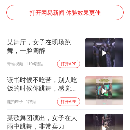
中巨芯：上半年归母净利润1405.77万元
名创优品回应女子吐槽内裤质量差
打开网易新闻 体验效果更佳
日本试射“战斧”导弹，国防部回应
美股存储板块集体大跌
某舞厅，女子在现场跳
百花奖开幕式
舞，一脸陶醉
东航：国内客票提前14天免费退改
青蛙视频
1194跟贴
打开APP
夯实基础开新局
读书时候不吃苦，别人吃
饭的时候你跳舞，感觉第
4个要顺眼！
趣拍匣子
1跟贴
打开APP
某歌舞团演出，女子在大
雨中跳舞，非常卖力