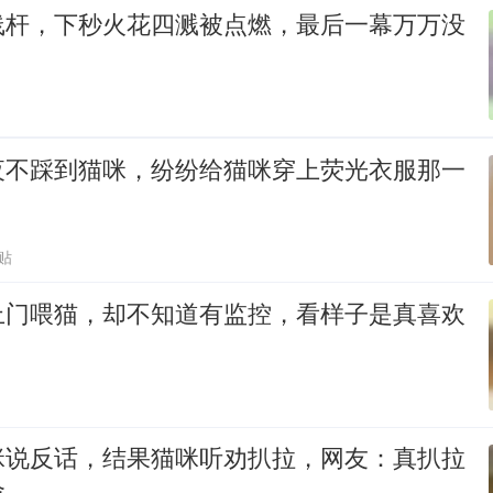
线杆，下秒火花四溅被点燃，最后一幕万万没
夜不踩到猫咪，纷纷给猫咪穿上荧光衣服那一
贴
上门喂猫，却不知道有监控，看样子是真喜欢
咪说反话，结果猫咪听劝扒拉，网友：真扒拉
命