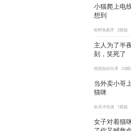
小猫爬上电
想到
给鳄鱼剔牙
2跟贴
主人为了半
刻，笑死了
悦悦知识分享
23跟
当外卖小哥
猫咪
欢乐冲击波
1跟贴
女子对着猫
了你又喊救