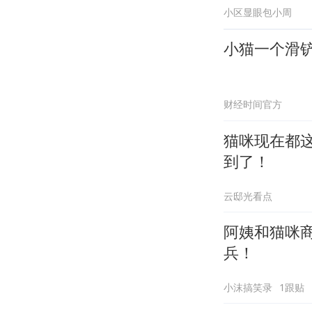
小区显眼包小周
小猫一个滑
财经时间官方
猫咪现在都
到了！
云邸光看点
阿姨和猫咪
兵！
小沫搞笑录
1跟贴