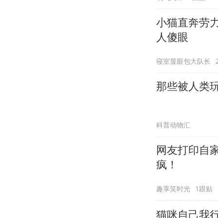
小猫直奔劳
人傻眼
寝室显眼包大队长
那些被人类
科普动物汇
网友打印自
疯！
趣享笑时光
1跟贴
猫咪自己我