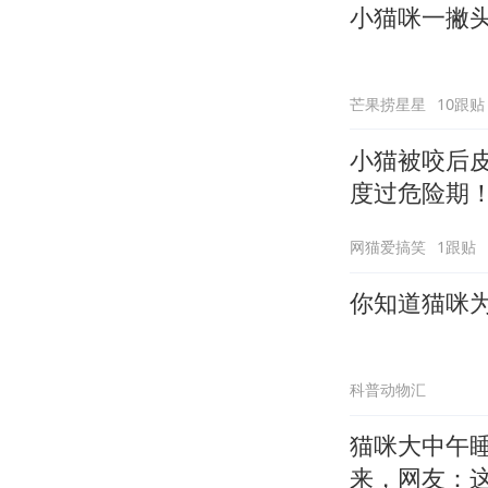
小猫咪一撇
芒果捞星星
10跟贴
小猫被咬后
度过危险期
网猫爱搞笑
1跟贴
你知道猫咪
科普动物汇
猫咪大中午
来，网友：