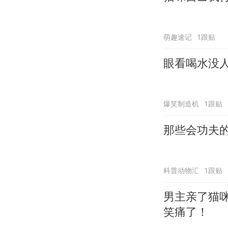
萌趣速记
1跟贴
眼看喝水没
爆笑制造机
1跟贴
那些会功夫
科普动物汇
1跟贴
男主亲了猫
笑痛了！