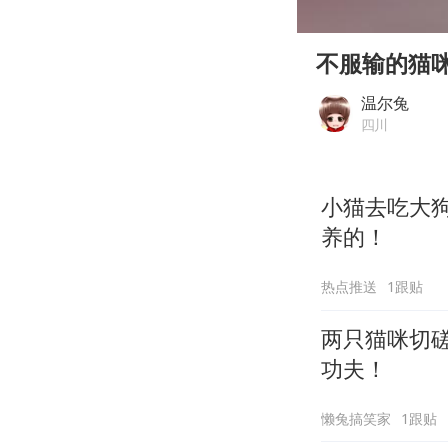
00:00
Play
不服输的猫
温尔兔
四川
小猫去吃大
养的！
热点推送
1跟贴
两只猫咪切
功夫！
懒兔搞笑家
1跟贴