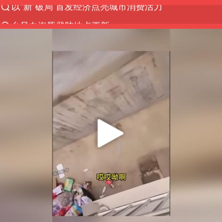
台风白海豚登陆地点更新
台风白海豚进入48小时警戒线
佛得角门将亮相智利俱乐部主场
陈熠被张本美和连扳三局逆转
多地要求领导干部带头休假
中方回应是否在太平洋海底开采稀土
深圳地面沉降致车辆损坏系谣言
今年已有4位周星驰电影配角去世
郑国霖回应去景区上班被保安拦下
宇树科技发行价格150.80元/股
CIA被曝已秘密设立古巴工作组