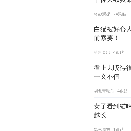
奇妙观探
24跟贴
白猫被好心
前索要！
笑料直出
4跟贴
看上去咬得
一文不值
胡侃带吃瓜
4跟贴
女子看到猫
越长
氧气周末
1跟贴