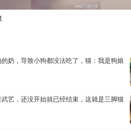
我国编制完成新版全月地质图
曝韩足协曾为外籍裁判安排性招待
咪
外交部发言人就广岛核爆81周年等答记者问
首次证实！“胶球”存在
感觉全东北都在等7号
奋进开新局 实干挑大梁
狗的奶，导致小狗都没法吃了，猫：我是狗娘
磋武艺，还没开始就已经结束，这就是三脚猫