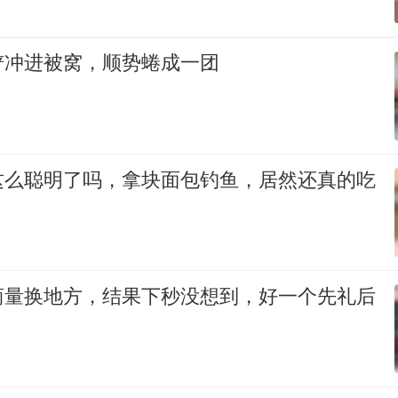
铲冲进被窝，顺势蜷成一团
这么聪明了吗，拿块面包钓鱼，居然还真的吃
商量换地方，结果下秒没想到，好一个先礼后