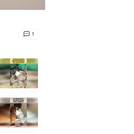
01:19
Enter
fullscreen
1