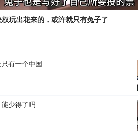
80后女柜员逆袭成4200亿银行副行长
吉林一“温度计大楼”读数爆表
决权玩出花来的，或许就只有兔子了
房主任回应争议
把党建设得更加坚强有力
村民谈“梅姨”：叫的其实是“媒姨”
东方甄选被判赔偿江小白30万元
上只有一个中国
中国养老床位“三连降”
奋进开新局 实干挑大梁
：能少得了吗