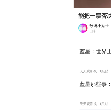
00:00
Play
能把一票否
数码小贴士
山东
蓝星：世界
天天观影视
1跟贴
蓝星那些事
天天观影视
1跟贴