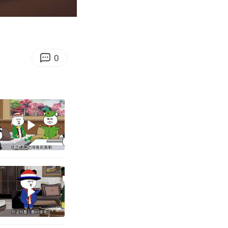
01:32
Enter
fullscreen
0