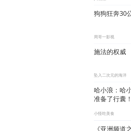
狗狗狂奔30
周哥一影视
施法的权威
坠入二次元的海洋
哈小浪：哈
准备了行囊
小怪吃美食
《亚洲频道