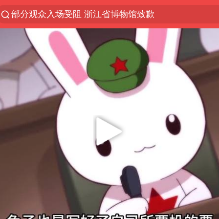
部分观众入场受阻 浙江省博物馆致歉
以“新”破局 首发经济点亮城市消费活力
青海拉面告别“兰州拉面”
U17国足三战全胜
我国编制完成新版全月地质图
法国下周开始禁止未经同意的电话营销
台风白海豚或吞掉台风鲸鱼
巡查组提问 工作人员偷用手机查答案
看守所辅警收受10万获刑1年
宇树科技 打新
多地要求领导干部带头休假