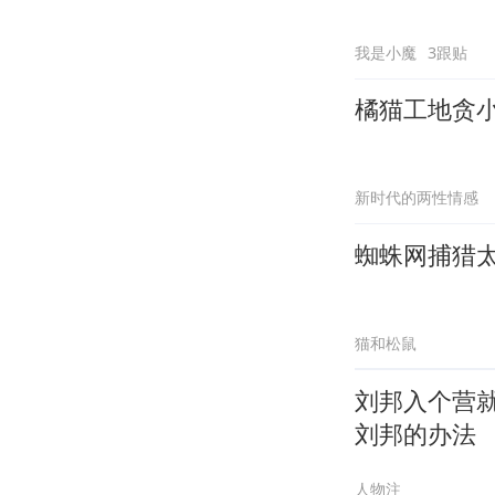
我是小魔
3跟贴
橘猫工地贪小
新时代的两性情感
蜘蛛网捕猎
猫和松鼠
刘邦入个营
刘邦的办法
人物注