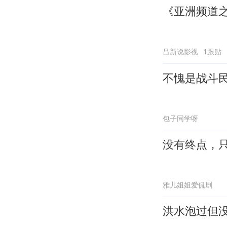
《亚洲频道
吕新说影视
1跟贴
不愧是战斗
包子同学呀
没有终点，
雅儿姐姐爱侃剧
洪水泡过但