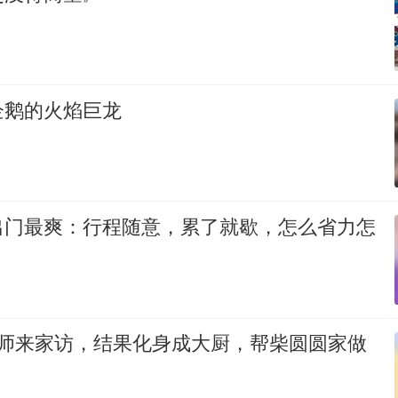
企鹅的火焰巨龙
出门最爽：行程随意，累了就歇，怎么省力怎
老师来家访，结果化身成大厨，帮柴圆圆家做