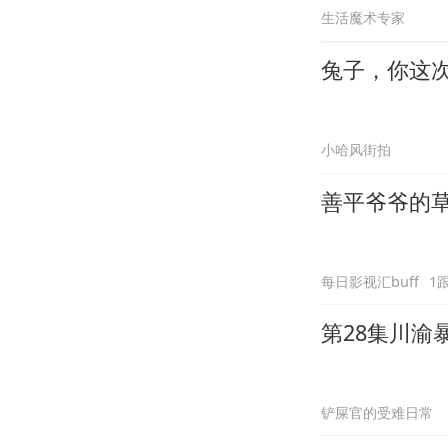
生活魔术专家
兔子，你这
小哈风街拍
善平爷爷的
每日影视汇buff
1
第28集川渝
铲屎官的受难日常