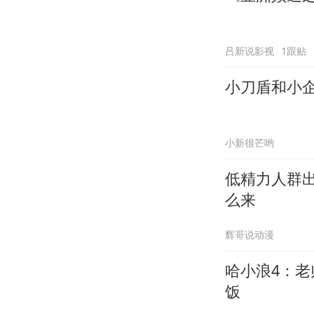
吕新说影视
1跟贴
小刀盾和小
小新很芒哟
低精力人群
么来
辉哥说动漫
哈小浪4：
饭