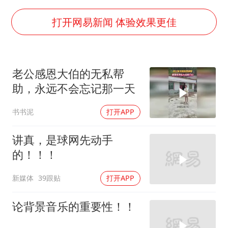
谷歌首席科学家Jeff Dean离职创业
22岁女生南太行山失联已超十天
打开网易新闻 体验效果更佳
汕头市政府被约谈
陕西柞水遭遇暴雨五千余户群众转移
老公感恩大伯的无私帮
蜜雪冰城员工抽烟收银 门店现已停业
助，永远不会忘记那一天
嘲讽周星驰无儿女没朋友 李修贤道歉
书书泥
打开APP
董路致歉：泰国10岁黑人父母是伪造的
坚持党全面领导和党中央集中统一领导
讲真，是球网先动手
的！！！
新媒体
39跟贴
打开APP
论背景音乐的重要性！！