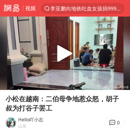
视频
李亚鹏向地铁吐血女孩捐99999元
服务提质，内需扩容有保障
官方通报传销头目出狱办书院
台风白海豚或在华东沿海登陆
逃犯看演唱会 刚出地铁就被逮住
因凡蒂诺首次公开道歉
41岁女子为鼓励女儿考上985研究生
00:00
17:34
人贩子“梅姨”真实姓名曝光
Play
Ent
full
《Monica》填词人黎彼得去世
小松在越南：二伯母争地惹众怒，胡子
叔为打谷子罢工
普京宣布多项人事调整
“银行午休1.5小时”留个窗口行不行
Hello吖小志
0
山东