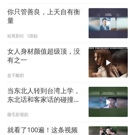
你只管善良，上天自有衡
量
短尾剧社
1跟贴
女人身材颜值超级顶，没
有之一
盒子酸奶
当东北人转到台湾上学，
东北话和客家话的碰撞太
逗了
腿毛影视剧
就看了100遍！这条视频