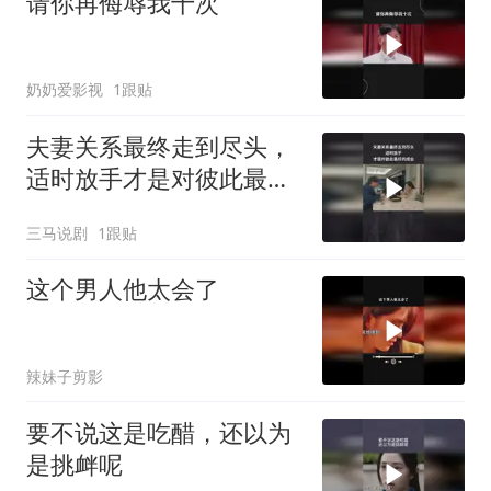
请你再侮辱我十次
奶奶爱影视
1跟贴
夫妻关系最终走到尽头，
适时放手才是对彼此最好
的成全
三马说剧
1跟贴
这个男人他太会了
辣妹子剪影
要不说这是吃醋，还以为
是挑衅呢