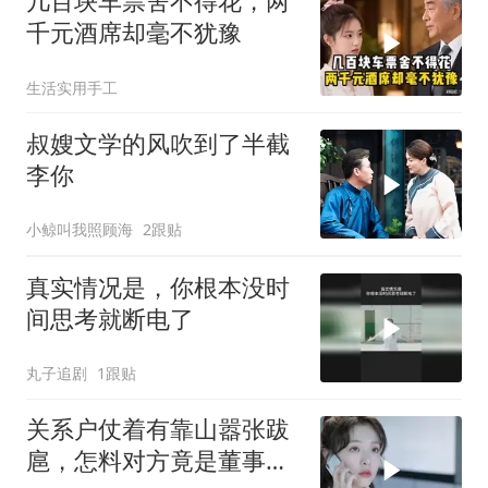
几百块车票舍不得花，两
千元酒席却毫不犹豫
生活实用手工
叔嫂文学的风吹到了半截
李你
小鲸叫我照顾海
2跟贴
真实情况是，你根本没时
间思考就断电了
丸子追剧
1跟贴
关系户仗着有靠山嚣张跋
扈，怎料对方竟是董事长