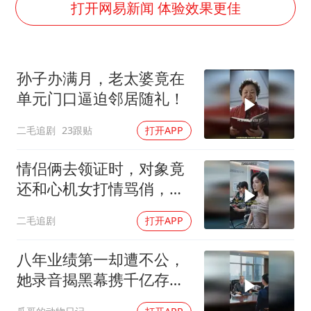
国防部：中国军队坚决反制任何闹海挑衅图谋
打开网易新闻 体验效果更佳
百花奖开幕式
东航：国内客票提前14天免费退改
孙子办满月，老太婆竟在
38岁演员求职万岁山NPC成功
单元门口逼迫邻居随礼！
我国外贸延续良好增长态势
二毛追剧
23跟贴
打开APP
“新疆阿勒泰八月能滑雪”不实
日本试射“战斧”导弹，国防部回应
情侣俩去领证时，对象竟
夯实基础开新局
还和心机女打情骂俏，女
孩直接不结了！
二毛追剧
打开APP
八年业绩第一却遭不公，
她录音揭黑幕携千亿存款
跳槽