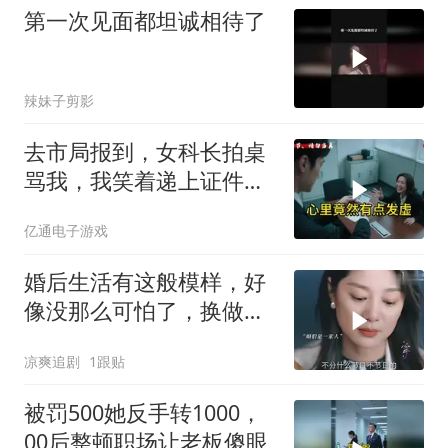
第一次见面都坦诚相待了
辣妹子剪影
去市局报到，女科长拍桌
骂我，我笑着递上证件：
同志，我是新调的
亿通电子游戏
婚后生活有这般模样，好
像没那么可怕了，换做你
也很向往
凉爽追剧
1跟贴
被罚500她反手转1000，
00后整顿职场让老板傻眼