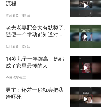
流程
奇朵看剧
1跟贴
老夫老妻配合太有默契了,
随便一个举动都知道对方
的意思
伙计看剧
1跟贴
14岁儿子一年蹿高，妈妈
成了家里最矮的人
今日搞笑分享
男主：还差一秒就会把我
给吓死