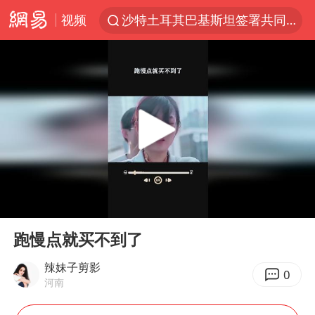
视频
泉州市委书记张毅恭被查
“电影+”如何激发千亿级消费新活力？
台风白海豚实时路径
全球首个长时储能一体化产业园量产
陈垣宇0-3张禹珍 国乒男单全军覆没
中巨芯：上半年归母净利润1405.77万元
四川宜宾市高县4.9级地震致1人死亡
00:00
00:15
中国女篮70-67险胜尼日利亚女篮
Play
Ent
full
名创优品回应女子吐槽内裤质量差
跑慢点就买不到了
胜宏科技：股票交易异常波动
辣妹子剪影
0
河南
秋天的第一杯奶茶到底有多火