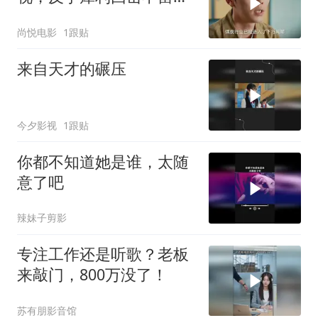
面，面试官被说得哑口无
尚悦电影
1跟贴
言
来自天才的碾压
今夕影视
1跟贴
你都不知道她是谁，太随
意了吧
辣妹子剪影
专注工作还是听歌？老板
来敲门，800万没了！
苏有朋影音馆