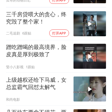
瓜哥的动物日记
打开APP
三千房贷喂大的贪心，终
究毁了整个家！
二毛追剧
6跟贴
打开APP
蹭吃蹭喝的最高境界，脸
皮真是厚到极致了
莹小八影视
1跟贴
上级越权还给下马威，女
总监霸气回怼太解气
和尚电影