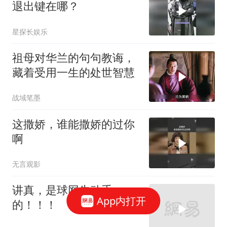
退出键在哪？
星探长娱乐
祖母对华兰的句句教诲，
藏着受用一生的处世智慧
战域笔墨
这撒娇，谁能撒娇的过你
啊
无言观影
讲真，是球网先动手
App内打开
的！！！