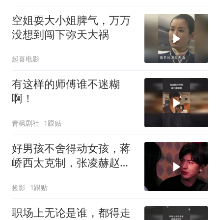
空姐耍大小姐脾气，万万
没想到闯下弥天大祸
起喜电影
有这样的师傅谁不迷糊
啊！
青枫剧社
1跟贴
好男孩不舍得动女孩，蒋
峤西太克制，张凌赫赵今
麦演绎纯爱
捡影
1跟贴
职场上无论是谁，都得走