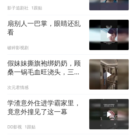
影子追剧社
1跟贴
扇别人一巴掌，眼睛还乱
看
破碎影视剧
假妹妹撕旗袍绑奶奶，顾
桑一锅毛血旺浇头，三个
哥哥仍偏心
次元君情感
学渣意外住进学霸家里，
竟意外撞见了这一幕
DD影视
1跟贴