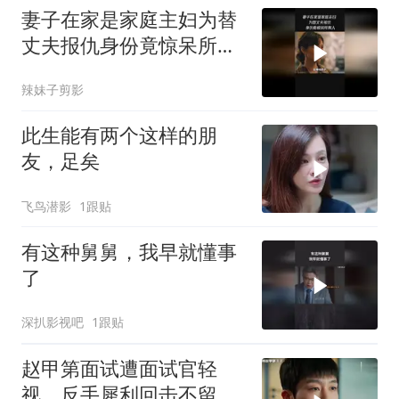
妻子在家是家庭主妇为替
丈夫报仇身份竟惊呆所有
人
辣妹子剪影
此生能有两个这样的朋
友，足矣
飞鸟潜影
1跟贴
有这种舅舅，我早就懂事
了
深扒影视吧
1跟贴
赵甲第面试遭面试官轻
视，反手犀利回击不留情