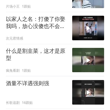
的孙女
片场小王
1跟贴
以家人之名：打傻了你娶
我吗，放心没傻也不会娶
的
次元君情感
什么是割韭菜，这才是原
型
疯兔看剧
1跟贴
酒量不详遇强则强
长歌追剧
16跟贴