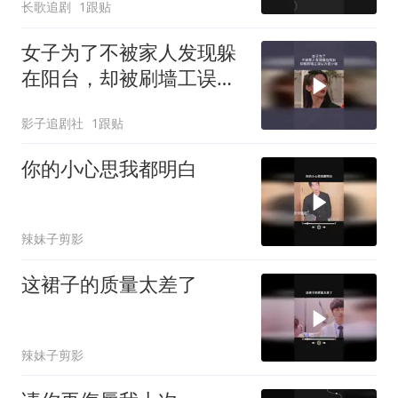
长歌追剧
1跟贴
女子为了不被家人发现躲
在阳台，却被刷墙工误认
为是小偷
影子追剧社
1跟贴
你的小心思我都明白
辣妹子剪影
这裙子的质量太差了
辣妹子剪影