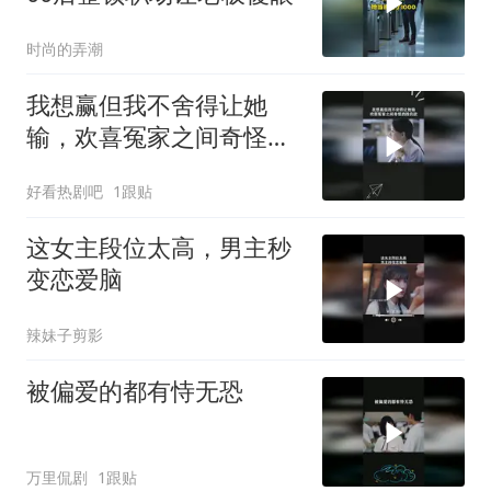
时尚的弄潮
我想赢但我不舍得让她
输，欢喜冤家之间奇怪的
胜负欲
好看热剧吧
1跟贴
这女主段位太高，男主秒
变恋爱脑
辣妹子剪影
被偏爱的都有恃无恐
万里侃剧
1跟贴