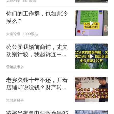
灵犀档案
381跟贴
你们的工作群，也如此冷
漠么？
大秦论道
1099跟贴
公公卖我婚前商铺，丈夫
劝别计较，我起诉连中介
索赔250万！
雪姐故事多
老乡欠钱十年不还，开着
店铺却说没钱？财产转给
妻子装穷
大財新鲜事
婆婆半夜急电要救命钱85