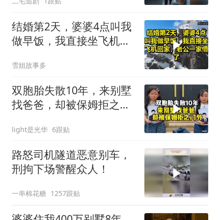
二毛追剧
1跟贴
结婚第2天，婆婆4点叫我
做早饭，我直接坐飞机回
家，老公一家懵了！
雪姐故事多
双胞胎失散10年，来别墅
找爸爸，却被保姆拒之门
外
light是光华
6跟贴
路怒司机隧道恶意别车，
刑拘下场警醒众人！
一串棉花糖
1257跟贴
婆婆住我400万别墅8年，