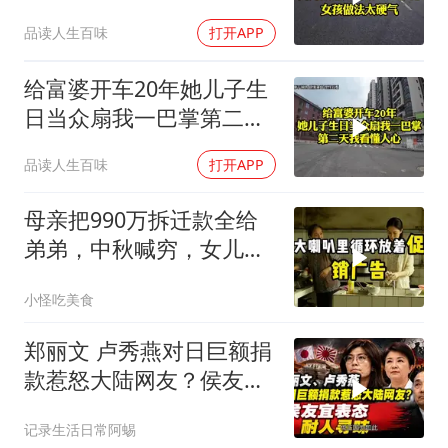
2万8彩礼
品读人生百味
打开APP
给富婆开车20年她儿子生
日当众扇我一巴掌第二天
我看懂人心
品读人生百味
打开APP
母亲把990万拆迁款全给
弟弟，中秋喊穷，女儿笑
怼：你的钱又没给我
小怪吃美食
郑丽文 卢秀燕对日巨额捐
款惹怒大陆网友？侯友宜
表态耐人寻味
记录生活日常阿蜴