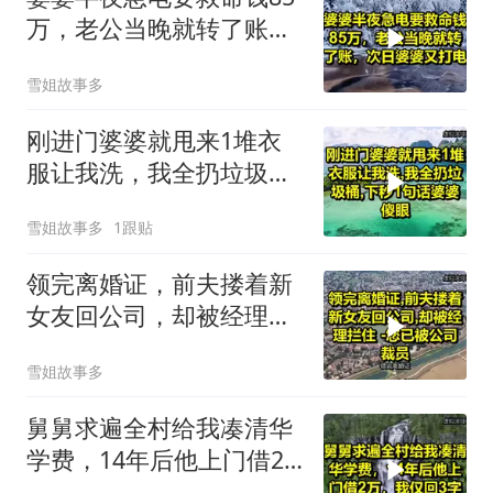
万，老公当晚就转了账，
次日婆婆又打电！
雪姐故事多
刚进门婆婆就甩来1堆衣
服让我洗，我全扔垃圾
桶，下秒1句话婆婆傻
雪姐故事多
1跟贴
眼！
领完离婚证，前夫搂着新
女友回公司，却被经理拦
住 -您已被公司裁员！
雪姐故事多
舅舅求遍全村给我凑清华
学费，14年后他上门借2
万，我仅回3字！