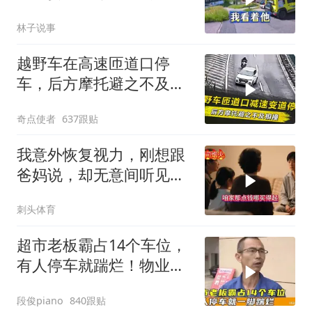
岗，我直言她无权命令我
林子说事
越野车在高速匝道口停
车，后方摩托避之不及相
撞，事故如何定责？
奇点使者
637跟贴
我意外恢复视力，刚想跟
爸妈说，却无意间听见妹
妹跟爸妈的聊天
刺头体育
超市老板霸占14个车位，
有人停车就踹烂！物业表
示没人敢管！
段俊piano
840跟贴