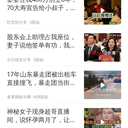
70大寿宣告给小叔子，
我：天没黑你做梦呢？
吃货的分享
5跟贴
股东会上助理占我座位，
妻子说他签单有功，我抛
售60%股份：董事长也让
今日搞笑分享
3跟贴
给他当
17年山东暴走团被出租车
直接撞飞，暴走团当街拦
路为什么如此猖獗
童童聊娱乐啊
608跟贴
神秘女子现身超哥直播
间，说怀孕两月了，让超
哥马上给她转5000元