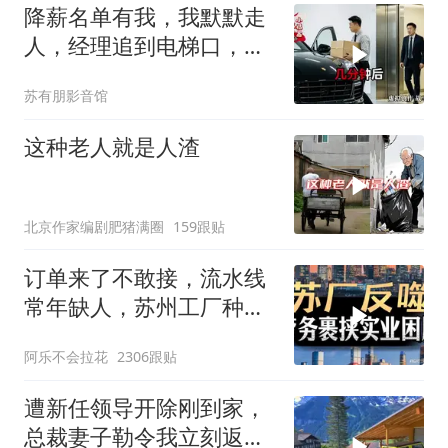
降薪名单有我，我默默走
人，经理追到电梯口，见
我坐上保时捷愣住
苏有朋影音馆
这种老人就是人渣
北京作家编剧肥猪满圈
159跟贴
订单来了不敢接，流水线
常年缺人，苏州工厂种下
的因，如今尝到苦
阿乐不会拉花
2306跟贴
遭新任领导开除刚到家，
总裁妻子勒令我立刻返