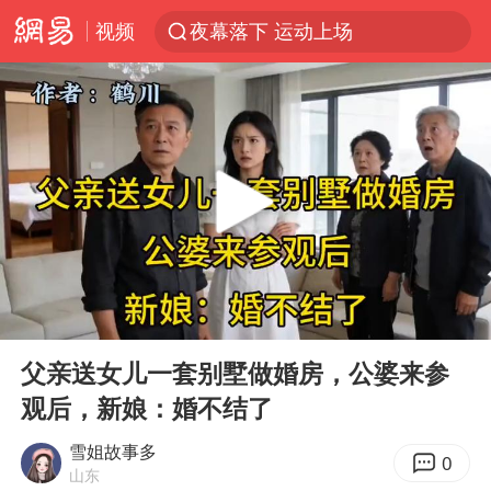
视频
夜幕落下 运动上场
泰交通部副部长回应中国人遭歧视手势
改名后的“青海拉面”店
泸溪河：桃酥吃出金属牙冠视频不实
1岁宝宝碰坏纸巾盒 宝妈被索赔924元
985博士后被曝在妻子孕期出轨后续
男子结婚8年3个女儿均非亲生
00:00
21:34
台风白海豚逼近 暴雨大暴雨来袭
Play
Ent
full
“空调24小时开着更省电”不实
父亲送女儿一套别墅做婚房，公婆来参
观后，新娘：婚不结了
男子杀人后逃进深山21年活得像野人
公司“上四休三”但要降薪1000元
雪姐故事多
0
山东