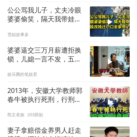
公公骂我儿子，丈夫冷眼
婆婆偷笑，隔天我带娃改
姓迁户口全家懵了！
雪姐故事多
婆婆逼交三万月薪遭拒换
锁，儿媳一言不发，五天
后丈夫收传票
娱乐圈的笔娱君
2013年，安徽大学教师郭
春牛被执行死刑，行刑前
痛哭与母亲告
凯文老族
203跟贴
妻子拿赔偿金养男人赶走