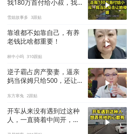
我180万首付给小叔，我
当场反击让她傻眼！
雪姐故事多
3跟贴
靠谁都不如靠自己，有养
老钱比啥都重要！
林中小呜
310跟贴
逆子霸占房产娶妻，逼亲
妈当保姆只给500，还让
她装远房亲戚
东方寒兔
2跟贴
开车从来没有遇到过这种
人，一直骑着中间开，还
玩弄我，火都来了