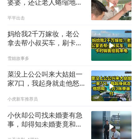
婆婆，还让老人蜷缩地下
室！张老师怒斥
平平出击
妈给我2千万嫁妆，老公
拿去帮小叔买车，刷卡时
销售给我来电！
雪姐故事多
菜没上公公叫来大姑姐一
家7口，我起身就走他怒
喊：1万3账单谁付
小虎新车推荐员
小伙却公司找未婚妻有急
事，却得知未婚妻竟和别
人订婚！