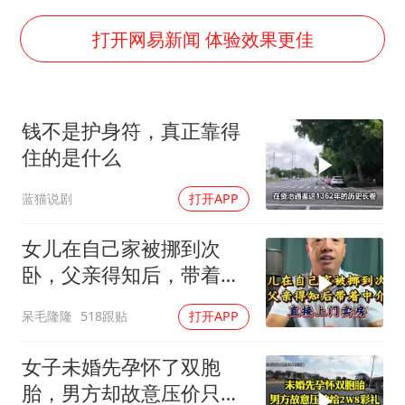
47岁妈妈突然产女 26岁女儿：很震惊
97岁英国奶奶飞上天再破吉尼斯纪录
打开网易新闻 体验效果更佳
中国稀土盘中涨停
OpenAI为免费用户升级GPT-5.6 Luna
钱不是护身符，真正靠得
“中国蔬菜之乡”最高温达41.8℃
住的是什么
27岁女子成组织卖淫集团主犯被通缉
蓝猫说剧
打开APP
如何把百年大党建设得更加坚强有力？
女儿在自己家被挪到次
卧，父亲得知后，带着中
介直接上门卖房
呆毛隆隆
518跟贴
打开APP
女子未婚先孕怀了双胞
胎，男方却故意压价只给