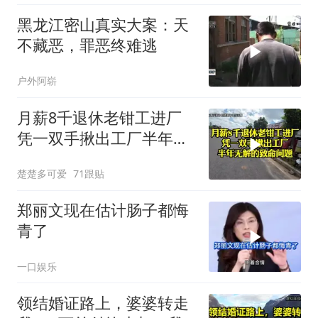
黑龙江密山真实大案：天
不藏恶，罪恶终难逃
户外阿崭
月薪8千退休老钳工进厂
凭一双手揪出工厂半年无
解的致命问题
楚楚多可爱
71跟贴
郑丽文现在估计肠子都悔
青了
一口娱乐
领结婚证路上，婆婆转走