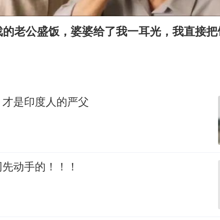
沙特否认与胡塞武装举行会谈
乘客脱鞋散发异味 司机提醒反被怼
戏的老公盛饭，婆婆给了我一耳光，我直接把
日本籍女网红在韩直播时自杀身亡
恩比德变瘦引热议
多专业取消艺考 文化工作者要有文化
汕头市政府被约谈
，才是印度人的严父
南太行山失联女孩最后信号不在山林
总书记关心百姓身边这些民生大事
网先动手的！！！