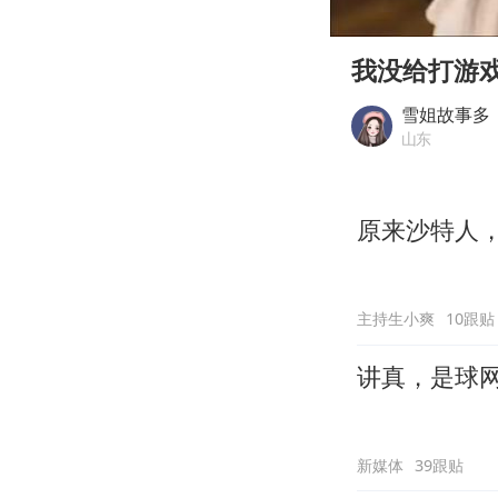
00:00
Play
我没给打游
雪姐故事多
山东
原来沙特人
主持生小爽
10跟贴
讲真，是球
新媒体
39跟贴