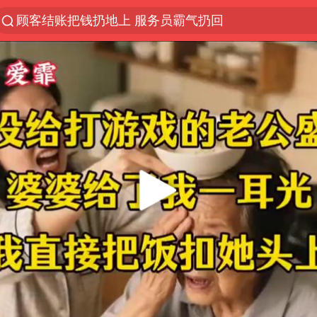
顾客结账把钱扔地上 服务员霸气扔回
探寻“技能+”促就业创业新路
美国退回1000亿美元关税
山东财大教授刘海明逝世 终年38岁
李亚鹏向地铁吐血女孩捐99999元
台风白海豚或在华东沿海登陆
弹药库存告急 美军补货难
如何把百年大党建设得更加坚强有力
香港殿堂级填词人黎彼得因病离世 终年76岁
FIFA官方支持因凡蒂诺
41岁女子为鼓励女儿考上985研究生