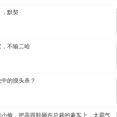
，，默契
家，不输二哈
说中的摸头杀？
追小偷，把高跟鞋砸在总裁的豪车上，太霸气