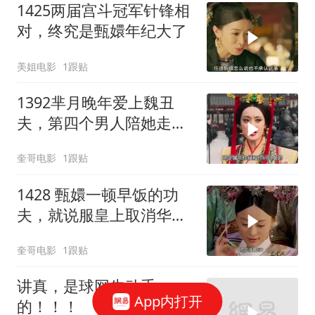
1425两届宫斗冠军针锋相
对，终究是甄嬛年纪大了
美姐电影
1跟贴
1392芈月晚年爱上魏丑
夫，第四个男人陪她走完
一生，芈月传迎来大结
奎哥电影
1跟贴
局！
1428 甄嬛一顿早饭的功
夫，就说服皇上取消华妃
的后宫之权！
奎哥电影
1跟贴
讲真，是球网先动手
App内打开
的！！！