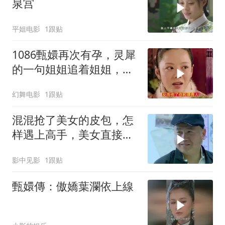
泉宫
平姐电影
1跟贴
1086甄嬛再次有孕，灵犀
的一句姐姐追着姐姐，让
甄嬛明白安陵容说的皇后
幻舞电影
1跟贴
鲨了皇后
混混抢了美女的皮包，怎
样遇上高手，美女直接教
训他
影中见影
1跟贴
甄嬛傳：傲嬌葉瀾依上線