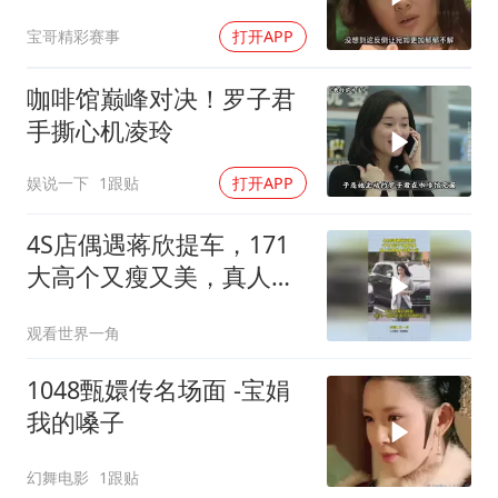
宝哥精彩赛事
打开APP
咖啡馆巅峰对决！罗子君
手撕心机凌玲
娱说一下
1跟贴
打开APP
4S店偶遇蒋欣提车，171
大高个又瘦又美，真人比
电视上好看十倍
观看世界一角
1048甄嬛传名场面 -宝娟
我的嗓子
幻舞电影
1跟贴