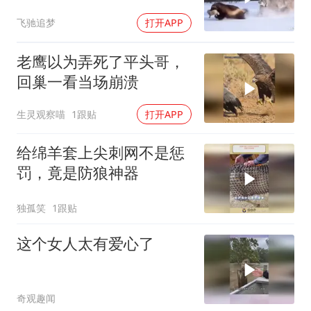
飞驰追梦
打开APP
老鹰以为弄死了平头哥，
回巢一看当场崩溃
生灵观察喵
1跟贴
打开APP
给绵羊套上尖刺网不是惩
罚，竟是防狼神器
独孤笑
1跟贴
这个女人太有爱心了
奇观趣闻