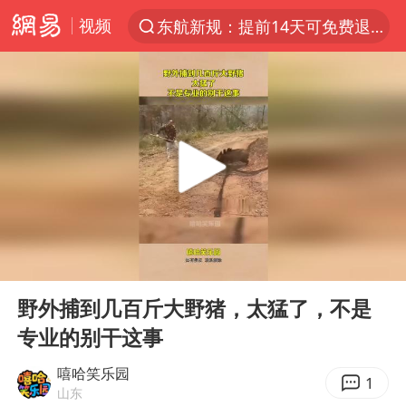
视频
东航新规：提前14天可免费退改签
“电影+”如何激发千亿级消费新活力？
台风白海豚加强
日本试射“战斧”导弹，国防部回应
曝韩国足协为外籍裁判员安排色情招待
刘国正说向鹏打得很窝囊
四川宜宾市高县4.9级地震致1人死亡
00:00
00:10
向鹏0-3不敌张本智和
Play
Ent
full
“新疆阿勒泰八月能滑雪”不实
野外捕到几百斤大野猪，太猛了，不是
专业的别干这事
我国外贸延续良好增长态势
山东一元代青花杯离奇失踪
嘻哈笑乐园
1
山东