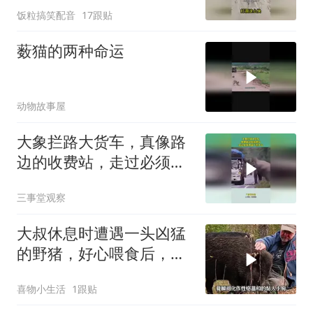
饭粒搞笑配音
17跟贴
薮猫的两种命运
动物故事屋
大象拦路大货车，真像路
边的收费站，走过必须得
留下些什么
三事堂观察
大叔休息时遭遇一头凶猛
的野猪，好心喂食后，居
然温顺得像只小狗
喜物小生活
1跟贴