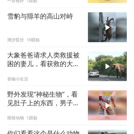
一荐视野
1跟贴
雪豹与羱羊的高山对峙
潮汐蜇伏
19跟贴
大象爸爸请求人类救援被
困的妻儿，看获救的大象
如何报恩
喜物小生活
野外发现“神秘生物”，看
见肚子上的东西，男子直
接惊呆了
辣辣动物
1跟贴
你们看看这个是什么动物