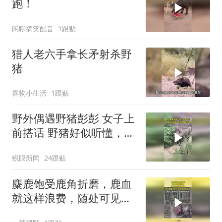
跑！
闲聊搞笑配音
1跟贴
猎人老六手拿长矛射杀野
猪
喜物小生活
1跟贴
野外偶遇野猪彭彭 女子上
前搭话 野猪好似听懂，灰
溜溜快步开溜
锐眼新闻
24跟贴
麋鹿饱受鹿角折磨，鹿血
就这样浪费，随处可见脱
落鹿角！