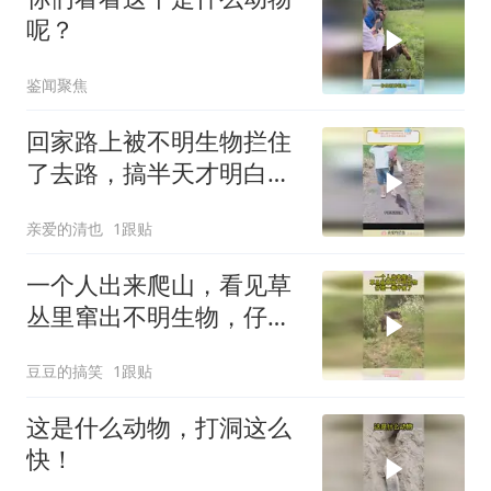
呢？
鉴闻聚焦
回家路上被不明生物拦住
了去路，搞半天才明白有
事相求
亲爱的清也
1跟贴
一个人出来爬山，看见草
丛里窜出不明生物，仔细
一看吓傻了
豆豆的搞笑
1跟贴
这是什么动物，打洞这么
快！