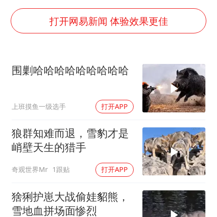
陈幸同晋级WTT横滨冠军赛8强
广东雷州通报特教老师招聘违规事件
打开网易新闻 体验效果更佳
国防部：坚决反制任何闹海挑衅图谋
宇树科技中一签需缴款7.54万元
围剿哈哈哈哈哈哈哈哈哈
两名乘客在飞机上因调节座椅起冲突
女儿为争财产堵门阻挠父亲出殡
上班摸鱼一级选手
打开APP
今日立秋你咬秋了吗
夯实基础开新局
狼群知难而退，雪豹才是
峭壁天生的猎手
奇观世界Mr
1跟贴
打开APP
猞猁护崽大战偷娃貂熊，
雪地血拼场面惨烈