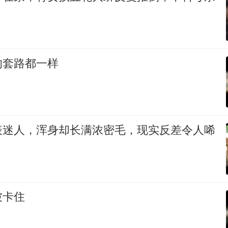
的套路都一样
表迷人，浑身却长满浓密毛，现实反差令人唏
被卡住