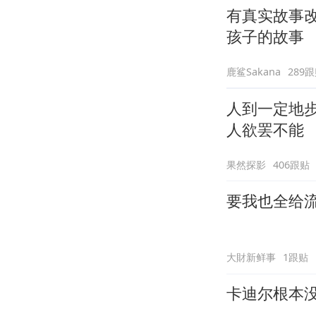
有真实故事
孩子的故事
鹿鲨Sakana
289
人到一定地
人欲罢不能
果然探影
406跟贴
要我也全给
大財新鲜事
1跟贴
卡迪尔根本