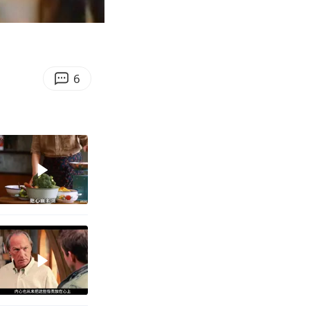
08:27
Enter
fullscreen
6