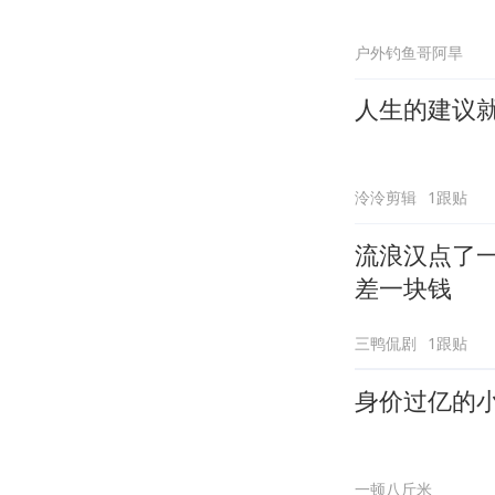
户外钓鱼哥阿旱
人生的建议
泠泠剪辑
1跟贴
流浪汉点了
差一块钱
三鸭侃剧
1跟贴
身价过亿的
一顿八斤米