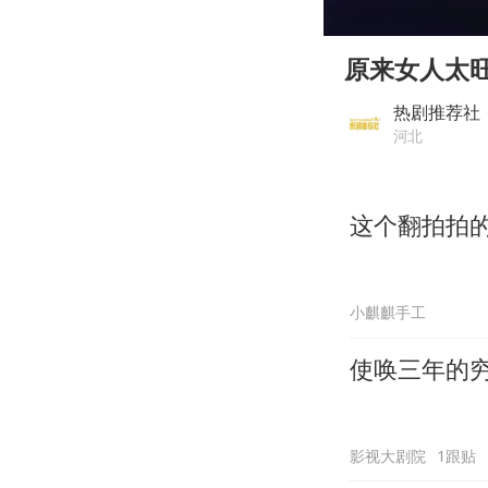
00:00
Play
原来女人太
热剧推荐社
河北
这个翻拍拍
小麒麒手工
使唤三年的穷
影视大剧院
1跟贴