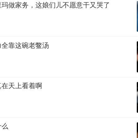
里玛做家务，这娘们儿不愿意干又哭了
力全靠这碗老鳖汤
真在天上看着啊
什么