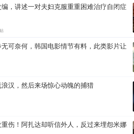
改编，讲述一对夫妇克服重重困难治疗自闭症
跟贴
步无可奈何，韩国电影情节有料，此类影片让
流浪汉，然后来场惊心动魄的捕猎
没重伤！阿扎达却听信外人，反过来埋怨米娜