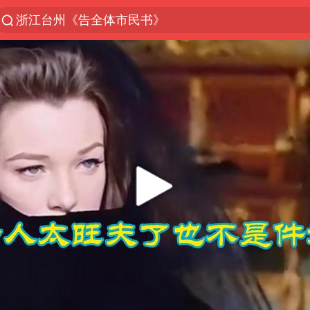
浙江台州《告全体市民书》
“China Cool”火了，老外爱上中国避暑游
台风白海豚闭眼浙江上海处于危险半圆
香港宏福苑火灾或由烟头引起
云南一地村民过火把节意外灼伤16人
张本智和：零封向鹏不意外
泰国初中生饮弹自尽前开了26枪
用AI造出新病毒意味着什么
今年第二强台风将带来多大影响
浙江最强风雨时段已锁定
上半年国内居民出游人次34.63亿