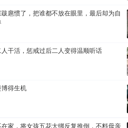
张跋扈惯了，把谁都不放在眼里，最后却为自
单
二人干活，惩戒过后二人变得温顺听话
堡博得生机
不在家，将女孩五花大绑反复推倒，不料母亲