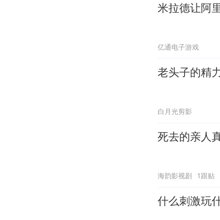
米拉德让阿
亿通电子游戏
老头子的精
白月光剪影
死去的亲人
海韵影视剧
1跟贴
什么刺激玩