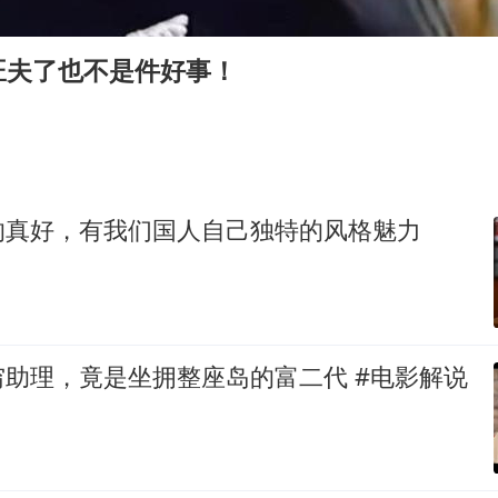
女子被狗舔脚确诊三级暴露 医生回应
多所幼师院校开设养老专业
旺夫了也不是件好事！
泰国校园枪击事件已致8死30余伤
老人被城管撞倒后离世亲属质疑记录仪
薛之谦杭州站演唱会取消
必胜客，被正式买断
的真好，有我们国人自己独特的风格魅力
四川宜宾地震网友称睡觉被摇醒
习近平心系体育强国建设
助理，竟是坐拥整座岛的富二代 #电影解说