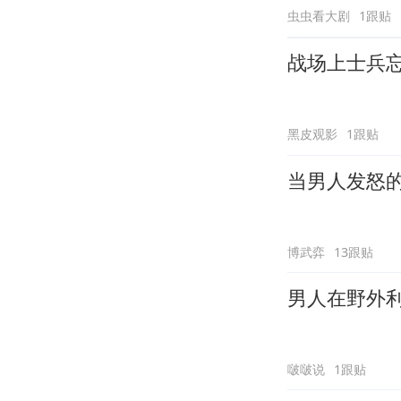
虫虫看大剧
1跟贴
战场上士兵
黑皮观影
1跟贴
当男人发怒
博武弈
13跟贴
男人在野外
啵啵说
1跟贴