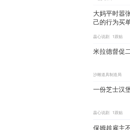
大妈平时嚣
己的行为买
蕊心说剧
1跟贴
米拉德督促
沙雕道具制造局
一份芝士汉
蕊心说剧
1跟贴
保姆趁雇主