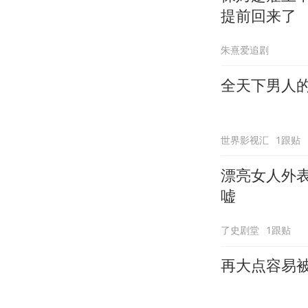
提前回来了
朱熹爱追剧
全天下男人
世界影视汇
1跟贴
漂亮女人外
嘘
了史剧堂
1跟贴
再大点容易