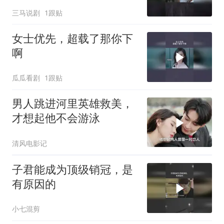
三马说剧
1跟贴
女士优先，超载了那你下
啊
瓜瓜看剧
1跟贴
男人跳进河里英雄救美，
才想起他不会游泳
清风电影记
子君能成为顶级销冠，是
有原因的
小七混剪