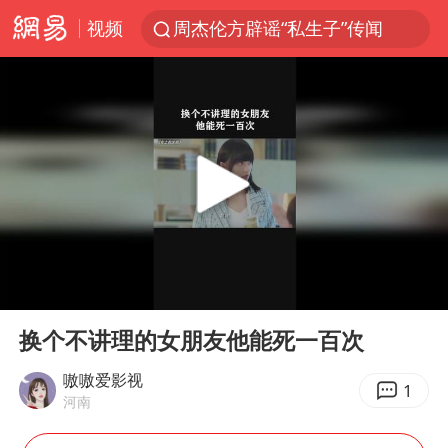
视频
周杰伦方辟谣“私生子”传闻
逃犯看演唱会 刚出地铁就被逮住
台风白海豚可能在浙江登陆
因凡蒂诺首次公开道歉
41岁女子为鼓励女儿考上985研究生
38岁山东财大教授刘海明逝世
《Monica》填词人黎彼得去世
00:00
01:42
人贩子“梅姨”真名谢家梅
Play
Ent
full
“银行午休1.5小时”留个窗口行不行
换个不讲理的女朋友他能死一百次
A股创业板指低开1.78%
嗷嗷爱影视
1
河南
蜜雪冰城员工抽烟收银 门店现已停业