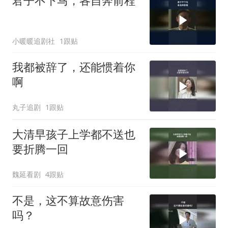
君子不下马，各自奔前程
小暖暖追剧社
1跟贴
我都被辞了，还能惯着你
啊
丸子追剧
1跟贴
大清早孩子上学都不送也
要折腾一回
魏延看剧
4跟贴
不是，这不算故意伤害
吗？