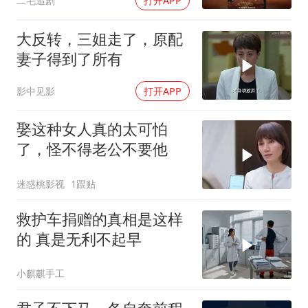
二毛追剧
打开APP
大反转，三姐走了，原配
妻子得到了所有
影中见影
打开APP
娶这种女人真的太可怕
了，怪不得老公不要他
迷惑桃影视
1跟贴
救护车捐赠的真相是这样
的 真是无利不起早
小麒麒手工