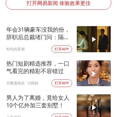
陕西柞水遭遇暴雨五千余户群众转移
打开网易新闻 体验效果更佳
汕头市政府被约谈
嘲讽周星驰无儿女没朋友 李修贤道歉
年会31辆豪车没我的份，
董路致歉：泰国10岁黑人父母是伪造的
辞职后总裁堵门问：隔壁
外交部回应日本将中国列为最大挑战
楼你买的？
时尚的弄潮
打开APP
坚持党全面领导和党中央集中统一领导
热门短剧精选推荐，一口
气看完的精彩不容错过
天鹅漫画说
12跟贴
打开APP
男人为了离婚，竟给女人
10个亿外加三套别墅！