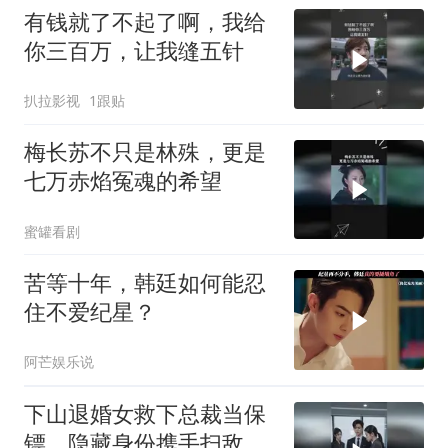
有钱就了不起了啊，我给
你三百万，让我缝五针
扒拉影视
1跟贴
梅长苏不只是林殊，更是
七万赤焰冤魂的希望
蜜罐看剧
苦等十年，韩廷如何能忍
住不爱纪星？
阿芒娱乐说
下山退婚女救下总裁当保
镖，隐藏身份携手扫敌终