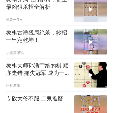
最凶狠杀招全解析
风吹一生v
象棋古谱残局绝杀，妙招
一出定乾坤！
小蜜情感说
象棋大师孙浩宇给的棋 顺
序走错 痛失冠军 成为一
辈子的遗憾
梧桐摩旅
专砍大爷不服 二鬼推磨