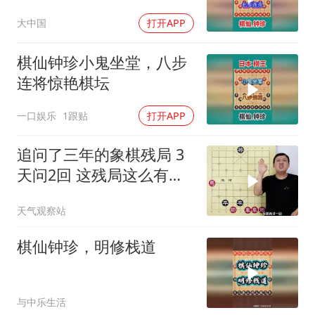
大中国
打开APP
棋仙钟珍小鬼坐堂，八步
连将惊艳棋坛
一口娱乐
1跟贴
打开APP
追问了三年的象棋残局 3
天问2回 这残局这么有魔
力？
天气观察站
棋仙钟珍，明修栈道
与中乐生活