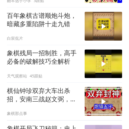
翻车选手小李
3跟贴
百年象棋古谱顺炮斗炮，
暗藏多重陷阱十走九错
白宸侃片
象棋残局一招制胜，高手
必备的破解技巧全解析
天气观察站
45跟贴
棋仙钟珍双弃大车出杀
招，安南三战赵文弼，十
三回合当场打服对手
象棋那点事
象棋开局飞刀秘籍：史上