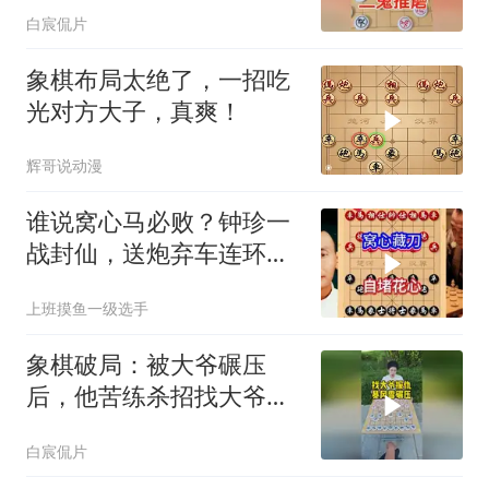
白宸侃片
象棋布局太绝了，一招吃
光对方大子，真爽！
辉哥说动漫
谁说窝心马必败？钟珍一
战封仙，送炮弃车连环
计，招招诛心
上班摸鱼一级选手
象棋破局：被大爷碾压
后，他苦练杀招找大爷报
仇！
白宸侃片