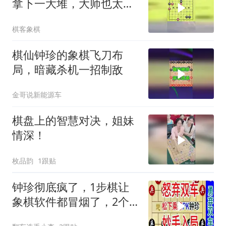
拿下一大堆，大师也太厉
害了
棋客象棋
棋仙钟珍的象棋飞刀布
局，暗藏杀机一招制敌
金哥说新能源车
棋盘上的智慧对决，姐妹
情深！
枚品韵
1跟贴
钟珍彻底疯了，1步棋让
象棋软件都冒烟了，2个
车都送人