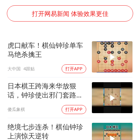
美国退回1000亿美元关税
你常吃的兰州拉面要改名了
打开网易新闻 体验效果更佳
河南试行周五下午弹性离岗
南大数院院长疑辞职信里写不想干了
虎口献车！棋仙钟珍单车
小伙靠AI减肥 45天瘦40斤进了ICU
马绝杀擒王
李亚鹏向地铁吐血女孩捐99999元
大中国
4跟贴
打开APP
新华社权威快报|我国编制完成新版全月地质图
中国经济展现强大韧性和活力
日本棋王跨海来华放狠
话，钟珍使出邪门套路绝
地搏杀
傻瓜象棋
打开APP
绝境七步连杀！棋仙钟珍
上演惊天逆转