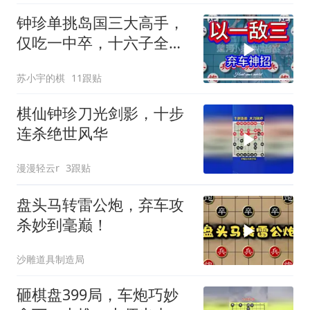
钟珍单挑岛国三大高手，
仅吃一中卒，十六子全在
速杀绝杀无人能解
苏小宇的棋
11跟贴
棋仙钟珍刀光剑影，十步
连杀绝世风华
漫漫轻云r
3跟贴
盘头马转雷公炮，弃车攻
杀妙到毫巅！
沙雕道具制造局
砸棋盘399局，车炮巧妙