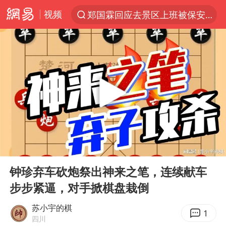
视频
郑国霖回应去景区上班被保安拦下
聚“绿”成势，结构转型活力足
维持强台风级！白海豚直奔华东沿海
印度暴发金迪普拉病毒
41岁女子为鼓励女儿考上985研究生
80后女柜员获聘4200亿银行副行长
陕西潼关强降雨引发土崖滑坡1人失联
00:00
05:42
陕西柞水县突发泥石流致1死2失联
Play
Ent
full
24小时不关空调 电费反而更低？
钟珍弃车砍炮祭出神来之笔，连续献车
步步紧逼，对手掀棋盘栽倒
“梅姨”已是老年人 死刑或适用受限
“事业单位招聘不是人情买卖”
苏小宇的棋
1
四川