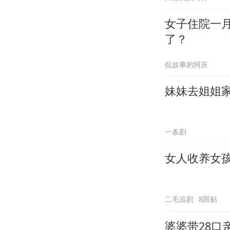
女子住院一
了？
侃故事的阿庆
妹妹去姐姐
一条剧
女人收养女孩
二毛追剧
8跟贴
婆婆带28