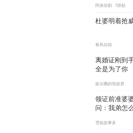
阿谈侦剧
7跟贴
杜婆明着抢
春风自如
离婚证刚到
全是为了你
娱乐圈的笔娱君
领证前准婆
问：我弟怎
雪姐故事多