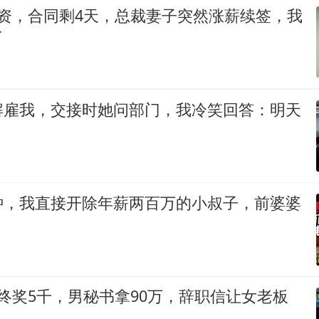
工资，合同剩4天，总裁妻子突然涨薪续签，我
了
解雇我，交接时她问部门，我冷笑回答：明天
钟，我直接开除年薪两百万的小叔子，前婆婆
终奖5千，男秘书拿90万，辞职信让女老板