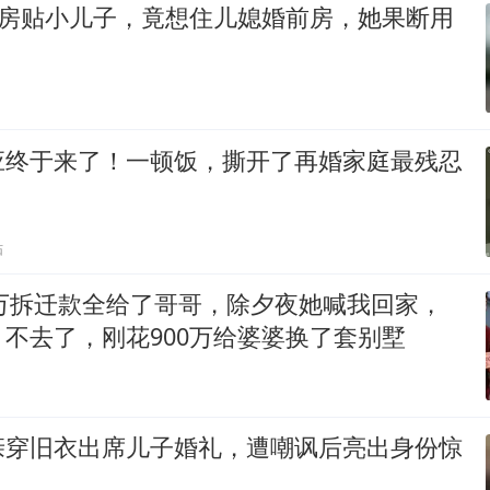
万房贴小儿子，竟想住儿媳婚前房，她果断用
应终于来了！一顿饭，撕开了再婚家庭最残忍
贴
0万拆迁款全给了哥哥，除夕夜她喊我回家，
不去了，刚花900万给婆婆换了套别墅
亲穿旧衣出席儿子婚礼，遭嘲讽后亮出身份惊