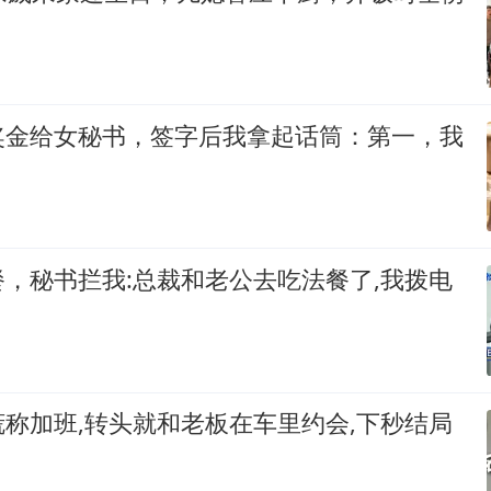
奖金给女秘书，签字后我拿起话筒：第一，我
，秘书拦我:总裁和老公去吃法餐了,我拨电
称加班,转头就和老板在车里约会,下秒结局