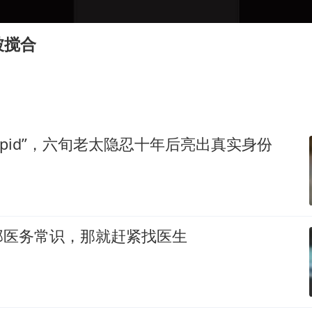
曝美拒绝乌增购“爱国者”导弹请求
被搅合
改名后的“青海拉面”店
中国女篮热身赛7日将战尼日利亚
台风灿鸿未来对中国无影响
东方之约 相约未来
tupid”，六旬老太隐忍十年后亮出真实身份
那医务常识，那就赶紧找医生