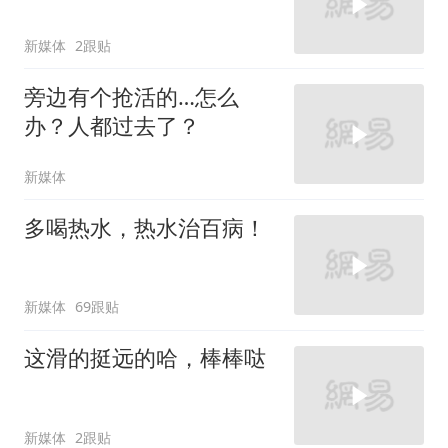
新媒体
2跟贴
旁边有个抢活的…怎么
办？人都过去了？
新媒体
多喝热水，热水治百病！
新媒体
69跟贴
这滑的挺远的哈，棒棒哒
新媒体
2跟贴