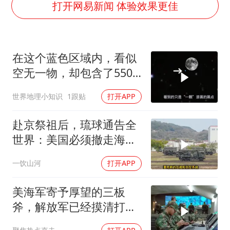
47岁妈妈突然产女 26岁女儿：很震惊
打开网易新闻 体验效果更佳
OpenAI为免费用户升级GPT-5.6 Luna
段绚竞因公牺牲 年仅44岁
在这个蓝色区域内，看似
日本广岛民众举行游行反对政府行径
空无一物，却包含了5500
实探山东最热的“中国蔬菜之乡”
个星系！
世界地理小知识
1跟贴
打开APP
女子开一天一夜空调后二氧化碳中毒
船舶避风项目停工 多地全力防台风
赴京祭祖后，琉球通告全
奋进开新局 实干挑大梁
世界：美国必须撤走海马
斯，日本陷入被动
一饮山河
打开APP
美海军寄予厚望的三板
斧，解放军已经摸清打
法，海空一体联手接下