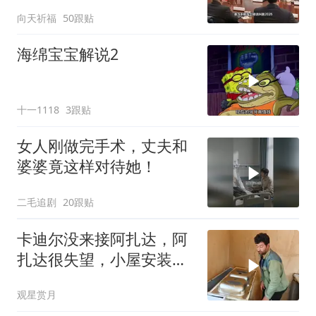
向天祈福
50跟贴
海绵宝宝解说2
十一1118
3跟贴
女人刚做完手术，丈夫和
婆婆竟这样对待她！
二毛追剧
20跟贴
卡迪尔没来接阿扎达，阿
扎达很失望，小屋安装厨
房台面
观星赏月