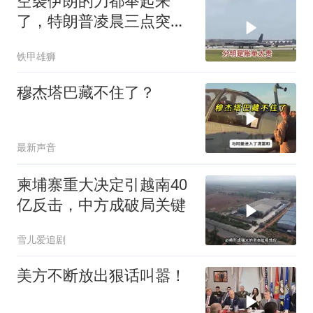
空袭伊朗的刀都举起来
了，特朗普凌晨三点突然
喊停
铁甲雄狮
穆杰塔巴藏不住了？
最新声音
柬埔寨重大决定引越南40
亿反击，中方成破局关键
雪儿爱追剧
美方不断放出狠话叫嚣！