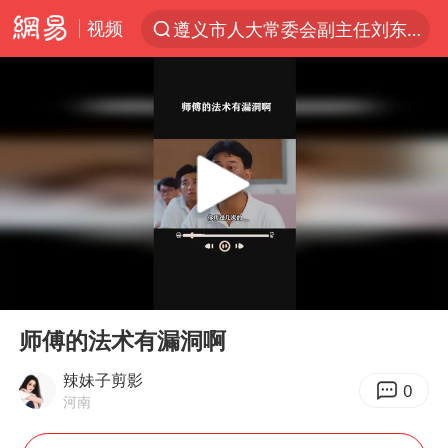
视频
遵义市人大常委会副主任刘东明被查
夜幕落下 运动上场
泰交通部副部长回应中国游客遭歧视
美国将对多晶硅衍生品加征15%关税
台风白海豚体型变大近似13个浙江面积
1岁宝宝碰坏纸巾盒 宝妈被索赔924元
泸溪河：桃酥吃出金属牙冠视频不实
00:00
00:52
Meta被判支付5.67亿美元
Play
Ent
full
台风白海豚逼近 暴雨大暴雨来袭
师傅的法术有漏洞啊
“空调24小时开着更省电”不实
辣妹子剪影
0
河南
公司“上四休三”但要降薪1000元