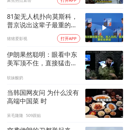
聚焦热点直击
打开APP
81架无人机扑向莫斯科，
普京说出这辈子最重的一
句话
猪猪爱影视
打开APP
伊朗果然聪明：眼看中东
美军顶不住，直接猛击要
害，特朗普怂了
软妹酸奶
当韩国网友问 为什么没有
高端中国菜 时
呆毛隆隆
509跟贴