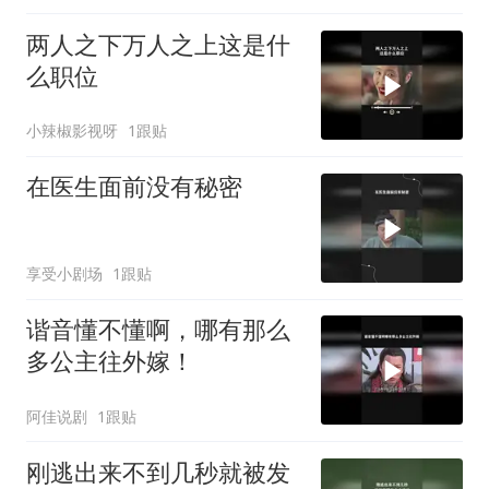
两人之下万人之上这是什
么职位
小辣椒影视呀
1跟贴
在医生面前没有秘密
享受小剧场
1跟贴
谐音懂不懂啊，哪有那么
多公主往外嫁！
阿佳说剧
1跟贴
刚逃出来不到几秒就被发