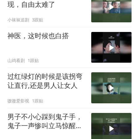
现，自由太难了
小袜袜追剧
3跟贴
神医，这时候也白搭
山鸡看剧
1跟贴
过红绿灯的时候是该拐弯
让直行,还是男人让女人
嗷嗷爱影视
1跟贴
男子不小心踩到鬼子手，
鬼子一声惨叫立马惊醒其
他人