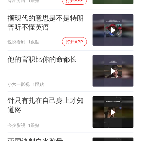
泠泠剪辑
1跟贴
打开APP
搁现代的意思是不是特朗
普听不懂英语
悦悦看剧
1跟贴
打开APP
他的官职比你的命都长
小六一影视
1跟贴
针只有扎在自己身上才知
道疼
今夕影视
1跟贴