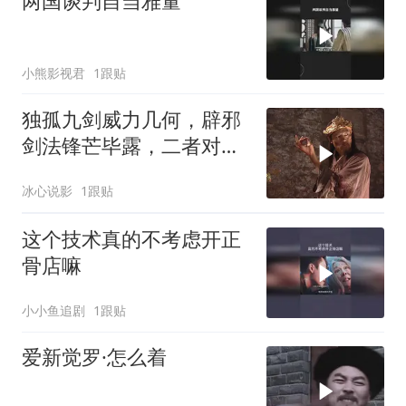
两国谈判自当雅量
小熊影视君
1跟贴
独孤九剑威力几何，辟邪
剑法锋芒毕露，二者对决
胜负已定
冰心说影
1跟贴
这个技术真的不考虑开正
骨店嘛
小小鱼追剧
1跟贴
爱新觉罗·怎么着