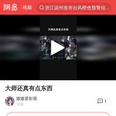
视频
浙江温州发布台风橙色预警信号
解锁各地夏日限定体验
白海豚将正面袭击贯穿浙江
男童模仿奥特曼从高处跳下致骨折
名创优品一次性内裤 颜面尽失
视频丨中国东方电气集团原党组副书记、董事宋致远被查
香港宏福苑火灾或由烟头引起
00:00
01:48
实时追踪台风白海豚
Play
Ent
full
浙江台州《告全体市民书》
大师还真有点东西
女主硬加吻戏短剧已下架
嗷嗷爱影视
1
河南
上海多家景点临时闭园或调整运营时间