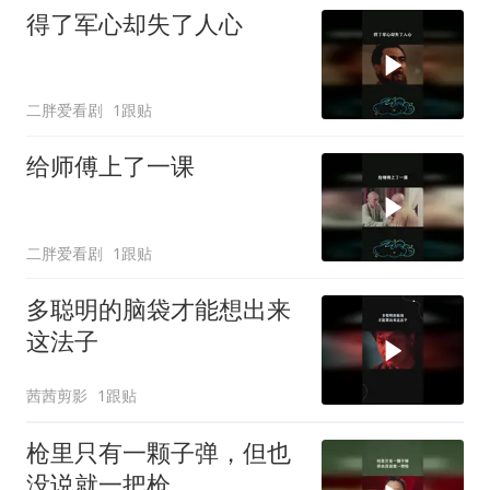
得了军心却失了人心
二胖爱看剧
1跟贴
给师傅上了一课
二胖爱看剧
1跟贴
多聪明的脑袋才能想出来
这法子
茜茜剪影
1跟贴
枪里只有一颗子弹，但也
没说就一把枪