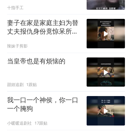
十指手工
妻子在家是家庭主妇为替
丈夫报仇身份竟惊呆所有
人
辣妹子剪影
当皇帝也是有烦恼的
甜妞追剧
1跟贴
我一口一个神侯，你一口
一个腌狗
小暖暖追剧社
17跟贴