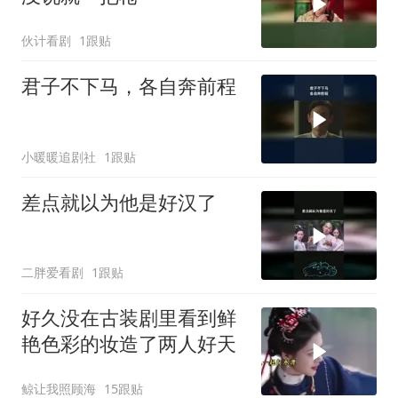
伙计看剧
1跟贴
君子不下马，各自奔前程
小暖暖追剧社
1跟贴
差点就以为他是好汉了
二胖爱看剧
1跟贴
好久没在古装剧里看到鲜
艳色彩的妆造了️两人好天
鲸让我照顾海
15跟贴