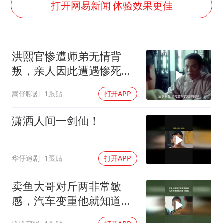
郑丽文：台湾从来没有“独立”过
打开网易新闻 体验效果更佳
董璇小酒窝朵朵为佟丽娅庆生
媒体：“内容由AI生成”不是免责盾牌
洪熙官惨遭师弟无情背
多个明星演唱会取消
叛，亲人因此遭遇惨死厄
西贝创始人贾国龙押注鲜羊赛道
运，复仇之路就此开启
嵩仔聊剧
1跟贴
打开APP
女儿为争财产堵门阻挠父亲出殡
美国AI开始攻击真人了
潇洒人间一剑仙！
人民的健康、体质、幸福一脉相承
华仔追剧
1跟贴
打开APP
卖鱼大哥对斤两非常敏
感，汽车变重他就知道了
猫腻