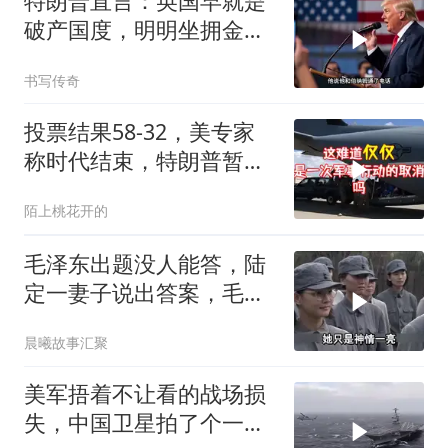
特朗普直言：英国早就是
破产国度，明明坐拥金
山，却偏偏无动于衷
书写传奇
投票结果58-32，美专家
称时代结束，特朗普暂不
攻伊朗
陌上桃花开的
毛泽东出题没人能答，陆
定一妻子说出答案，毛主
席听后高兴异常
晨曦故事汇聚
美军捂着不让看的战场损
失，中国卫星拍了个一清