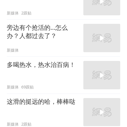
新媒体
2跟贴
旁边有个抢活的…怎么
办？人都过去了？
新媒体
多喝热水，热水治百病！
新媒体
69跟贴
这滑的挺远的哈，棒棒哒
新媒体
2跟贴