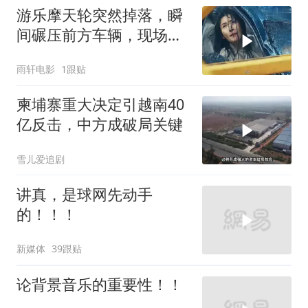
游乐摩天轮突然掉落，瞬
间碾压前方车辆，现场状
况惊险万分
雨轩电影
1跟贴
柬埔寨重大决定引越南40
亿反击，中方成破局关键
雪儿爱追剧
讲真，是球网先动手
的！！！
新媒体
39跟贴
论背景音乐的重要性！！