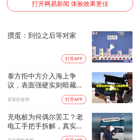
U17国足点球大战淘汰河床晋级决赛
打开网易新闻 体验效果更佳
国防部：中国军队坚决反制任何闹海挑衅图谋
国乒男单横滨冠军赛全军覆没
掼蛋：到位之后等对家
38岁演员求职万岁山NPC成功
“新疆阿勒泰八月能滑雪”不实
打开APP
日本试射“战斧”导弹，国防部回应
胡彦斌韩磊 谁帮谁
泰方拒中方介入海上争
夯实基础开新局
议，表面强硬实则暗藏玄
机
宸宸的发明
打开APP
充电桩为何偶尔罢工？老
电工手把手拆解，真实案
例揭秘