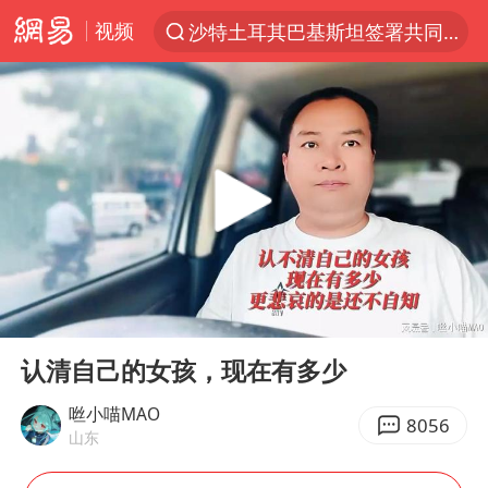
视频
沙特土耳其巴基斯坦签署共同防务协议
“电影+”如何激发千亿级消费新活力？
全球首个长时储能一体化产业园量产
台风白海豚已进入24小时警戒线
中国女篮70-67险胜尼日利亚女篮
名创优品回应女子吐槽内裤质量差
四川宜宾市高县4.9级地震致1人死亡
00:00
04:31
台风白海豚或吞并鲸鱼 登陆地点更新
Play
Ent
full
胜宏科技：股票交易异常波动
认清自己的女孩，现在有多少
出口禁令驱动有色板块大涨
咝小喵MAO
8056
山东
秋天的第一杯奶茶到底有多火