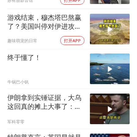
苏有朋影音馆
打开APP
游戏结束，穆杰塔巴熬赢
了？美国叫停对伊进攻，
让中俄擦了把汗水
趣味萌宠的日常
打开APP
终于懂了！
牛锅巴小钒
伊朗拿到实锤证据，大乌
这回真的摊上大事了：私
下致电求和
军科零零