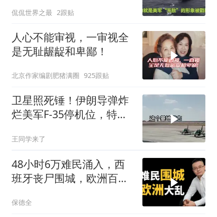
二楚
侃侃世界之最
2跟贴
人心不能审视，一审视全
是无耻龌龊和卑鄙！
北京作家编剧肥猪满圈
925跟贴
卫星照死锤！伊朗导弹炸
烂美军F-35停机位，特朗
普这回真兜不住了
王同学来了
48小时6万难民涌入，西
班牙丧尸围城，欧洲百年
霸权终极反噬！
保德全