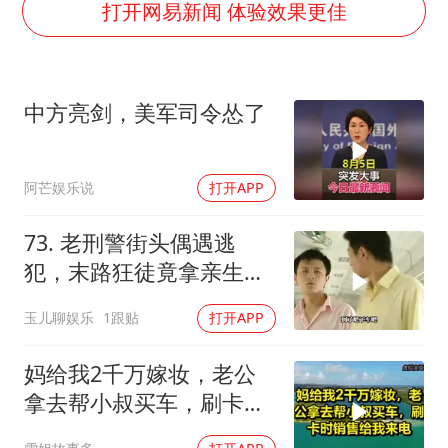
打开网易新闻 体验效果更佳
部分银行上调存款利率
货车高速制动失灵 交警护航化险为夷
白海豚突然大拐弯 走出罕见路线
中方亮剑，美军司令怂了
朱一龙的鼻子怎么了
成都多趟列车临时停运
阿芒娱乐说
打开APP
路虎卫士限时降17万 BBA已集体降价
73. 老刑警街头偶遇逃
下党之路
犯，末路狂徒竟拿亲生儿
子当作人质落网！
玉儿聊娱乐
1跟贴
打开APP
妈给我2千万嫁妆，老公
拿去帮小叔买车，刷卡时
销售给我来电！