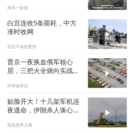
弃核伊朗才会弃核
周哥一影视
白宫连收5条噩耗，中方
准时收网
至死不渝的爱情
普京一夜换血俄军核心
层，三把火全烧向实战
派，后勤司令直接从火线
环球谈军武
提拔
贴脸开大！十几架军机连
夜逃命，伊朗杀人诛心，
老底被当地人掀翻
侃侃世界之最