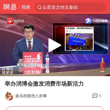
众星发文悼念秦焰
视频
新能源汽车产业链提速
SK海力士回应“或出售重庆工厂”传闻
大连一起飞航班因乘客可乐爆瓶折返
费大厨不自称“大王”了
血指纹匹配成功，20年悬案告破！凶手被执行死刑
辽宁28名务农人员中暑死亡？官方辟谣
独闯南太行失联女子遗体已找到
00:00
02:35
Play
Ent
“还不如不放假”
full
举办消博会激发消费市场新活力
医疗垃圾做手机壳 这也是谋财害命
1
娱乐的那些八卦事
武契奇：欧洲已处于大战边缘
7月CPI同比上涨0.5% 经济内生增长动力持续增强