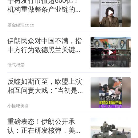
宇树发行市值超600亿！
机构重做整条产业链的尺
子
基金经理coco
伊朗民众对中国不满，指
中方行为致德黑兰关键工
程受阻
泄气得爱
反噬如期而至，欧盟上演
相互问责大戏：“当初是谁
提议制裁中企的？”
小怪吃美食
重磅表态！伊朗公开承
认：正在研发核弹，美以