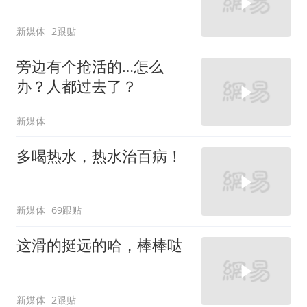
新媒体
2跟贴
旁边有个抢活的…怎么
办？人都过去了？
新媒体
多喝热水，热水治百病！
新媒体
69跟贴
这滑的挺远的哈，棒棒哒
新媒体
2跟贴