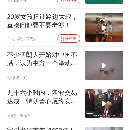
雪姐故事多
打开APP
20岁女孩搭讪路边大叔，
直接问他要不要老婆！
二毛追剧
1跟贴
打开APP
不少伊朗人开始对中国不
满，认为中方一个举动，
毁了德黑兰的大计
环球谈军武
九十六小时内，四波交易
达成，特朗普心愿终实
现，中美合作不可逆
奏响生命乐章