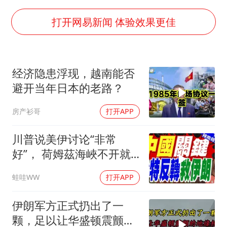
台风灿鸿未来对中国无影响
河南某医院2.33亿工程串标案细节披露
打开网易新闻 体验效果更佳
立秋的仪式感
朱雨玲晋级WTT横滨冠军赛女单八强
经济隐患浮现，越南能否
“中国蔬菜之乡”最高温达41.8℃
避开当年日本的老路？
东方之约 相约未来
房产衫哥
打开APP
川普说美伊讨论“非常
好”， 荷姆茲海峽不开就
出重拳｜帅化民.孙大千.
蛙哇WW
打开APP
谢寒冰｜辣晚报20260805
伊朗军方正式扔出了一
颗，足以让华盛顿震颤的