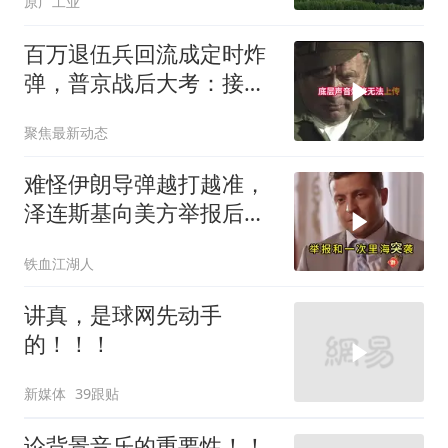
原广工业
百万退伍兵回流成定时炸
弹，普京战后大考：接不
住就是历史重演
聚焦最新动态
难怪伊朗导弹越打越准，
泽连斯基向美方举报后，
特朗普宣布不打了
铁血江湖人
讲真，是球网先动手
的！！！
新媒体
39跟贴
论背景音乐的重要性！！