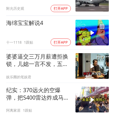
地缘核弹
附允历史观
打开APP
海绵宝宝解说4
十一1118
1跟贴
打开APP
婆婆逼交三万月薪遭拒换
锁，儿媳一言不发，五天
后丈夫收传票
娱乐圈的笔娱君
纪实：370远火的空爆
弹，把S400雷达炸成马蜂
窝，靶标惨状让台军急眼
阿离家居
1跟贴
了