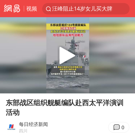
视频
汪峰阻止14岁女儿买大牌
“立秋的第一杯奶茶”又爆单了
四川宜宾市高县发生4.9级地震
王力宏演唱会黄牛带观众藏匿被查获
泰国校园枪击案死亡人数升至7人
佛山通报笔试前13被淘汰后5名进体检
陕西省委书记赶赴柞水县杏坪镇
00:00
00:06
女孩摆摊卖菌子时收到北大通知书
Play
Ent
full
公司“上四休三”但要降薪1000元
东部战区组织舰艇编队赴西太平洋演训
活动
改名后的“青海拉面”店
广岛核爆81周年央视播《奥本海默》
每日经济新闻
0
四川