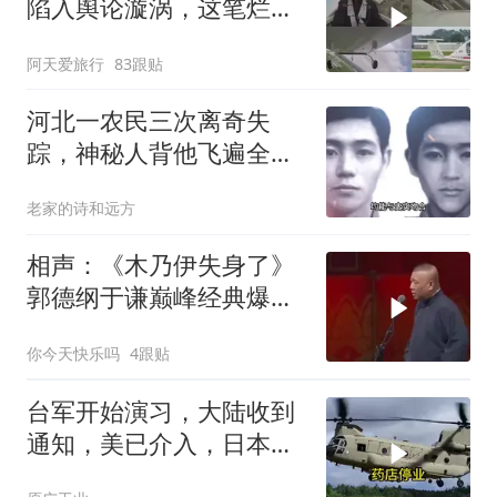
陷入舆论漩涡，这笔烂账
如何收场
阿天爱旅行
83跟贴
河北一农民三次离奇失
踪，神秘人背他飞遍全中
国，幕后真相是什么
老家的诗和远方
相声：《木乃伊失身了》
郭德纲于谦巅峰经典爆笑
相声太搞笑太逗了
你今天快乐吗
4跟贴
台军开始演习，大陆收到
通知，美已介入，日本对
台表述变了