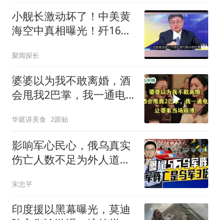
小舰长激动坏了！中美黄
海空中真相曝光！歼16狗
美军F16！解放军南海绝
聚闻探长
对武力！
婆婆以为我不敢离婚，酒
会甩我2巴掌，我一通电
话让婆家当场懵了
华庭讲美食
2跟贴
影响军心民心，俄乌真实
伤亡人数不足为外人道，
细思极恐
宋忠平
印度援以黑幕曝光，莫迪