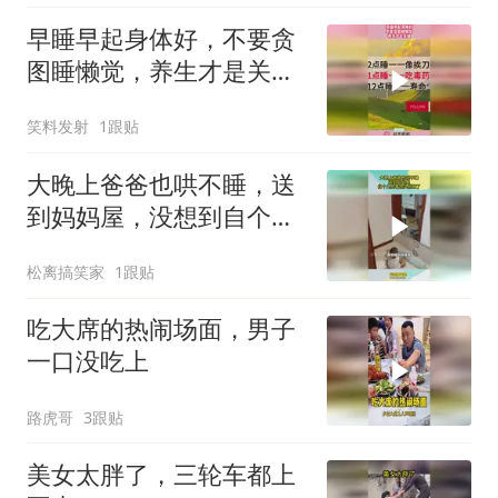
早睡早起身体好，不要贪
图睡懒觉，养生才是关
键！
笑料发射
1跟贴
大晚上爸爸也哄不睡，送
到妈妈屋，没想到自个儿
抱着枕头就睡了～#安抚
松离搞笑家
1跟贴
枕头
吃大席的热闹场面，男子
一口没吃上
路虎哥
3跟贴
美女太胖了，三轮车都上