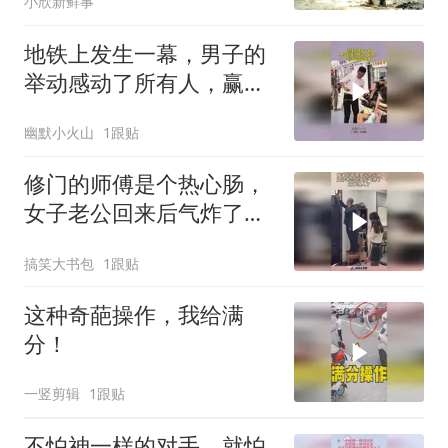
小欣新鲜事
地铁上发生一幕，男子的
举动感动了所有人，赢得
最高的尊重
幽默小火山
1跟贴
修门的师傅是个热心肠，
女子老公回来后气炸了，
太侮辱人了！
搞笑大书包
1跟贴
这种奇葩操作，我给满
分！
一竖剪辑
1跟贴
不怕神一样的对手，就怕