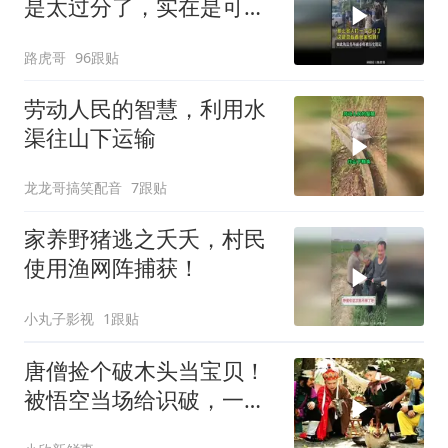
是太过分了，实在是可
恨！
路虎哥
96跟贴
劳动人民的智慧，利用水
渠往山下运输
龙龙哥搞笑配音
7跟贴
家养野猪逃之夭夭，村民
使用渔网阵捕获！
小丸子影视
1跟贴
唐僧捡个破木头当宝贝！
被悟空当场给识破，一点
面子都不留