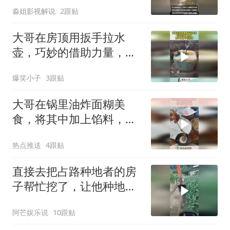
淼姐影视解说
2跟贴
大哥在房顶用扳手拉水
壶，巧妙的借助力量，脑
子真是个好东西！
爆笑小子
3跟贴
大哥在锅里油炸面糊美
食，将其中加上馅料，下
一秒眼前一亮！
热点推送
4跟贴
直接去把占路种地者的房
子帮忙挖了，让他种地，
因为他喜欢地
阿芒娱乐说
10跟贴