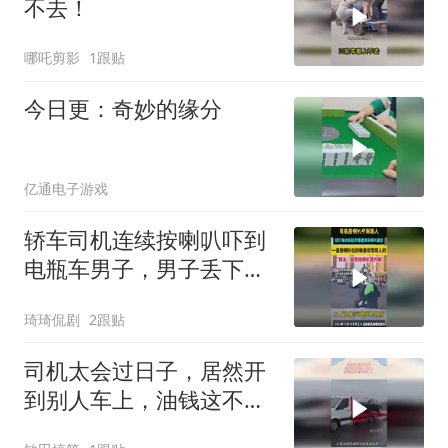
不去！
哪吒剪影
1跟贴
今日更：奇妙的缘分
亿通电子游戏
轿车司机连续按喇叭吓到
电瓶车男子，男子丢下电
动车扬长而去！
琦琦侃剧
2跟贴
司机太会过日子，居然开
到别人车上，油钱这不省
出来了！