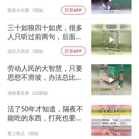
话能自动收回来吗
憨笑大白鹅
1跟贴
打开APP
三十如狼四十如虎，很多
人只听过前两句，后面竟
还有这些！
搞笑大琪琪
1跟贴
打开APP
劳动人民的大智慧，只要
思想不滑坡，办法总比困
难多
海格看世界
220跟贴
活了50年才知道，隔夜不
能吃的东西，打死也要记
住！
爱上热点
1跟贴