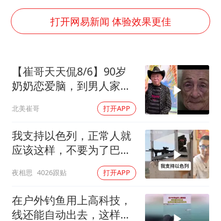
36岁男演员成景区NPC后人气爆棚
郑丽文：台湾从来没有“独立”过
打开网易新闻 体验效果更佳
几元成本的AI广告导致千万市值蒸发
浙江台州《告全体市民书》
【崔哥天天侃8/6】90岁
酒店回应车内过夜被收150元
奶奶恋爱脑，到男人家索
上半年国内手机销量TOP30出炉
吻求爱
北美崔哥
打开APP
梁家辉百花奖演讲落泪
人民的健康、体质、幸福一脉相承
我支持以色列，正常人就
应该这样，不要为了巴勒
斯坦圣母了
夜相思
4026跟贴
打开APP
在户外钓鱼用上高科技，
线还能自动出去，这样的