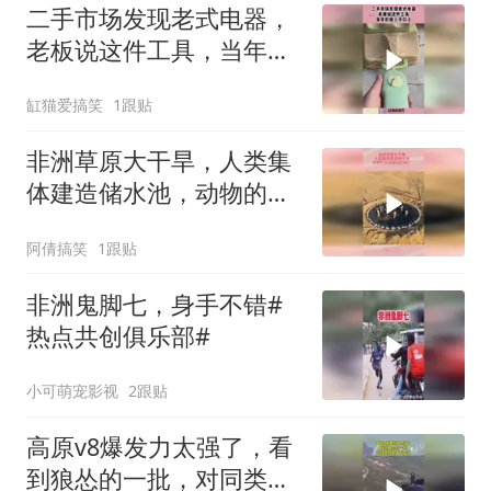
二手市场发现老式电器，
老板说这件工具，当年价
值三千以上！
缸猫爱搞笑
1跟贴
非洲草原大干旱，人类集
体建造储水池，动物的会
感谢他们吗？
阿倩搞笑
1跟贴
非洲鬼脚七，身手不错#
热点共创俱乐部#
小可萌宠影视
2跟贴
高原v8爆发力太强了，看
到狼怂的一批，对同类感