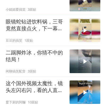
觉天下无敌
小姐姐爱搞笑
3跟贴
眼镜蛇钻进饮料锅，三哥
竟然直接点火，下一幕根
本不敢睁眼
豆豆的搞笑
1跟贴
二踢脚炸冰，你猜不中的
结局！
闲聊搞笑配音
3跟贴
这个国外视频太魔性，镜
头左闪右闪，看的人直捂
脸
爱下厨的阿酾
10跟贴