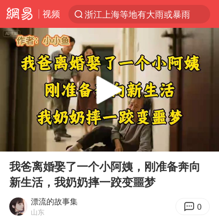
视频
浙江上海等地有大雨或暴雨
光影经济撬动暑期消费新蓝海
《欢迎来龙餐馆》口碑
情侣福建平潭拍日出时坠崖
西湖突现狂风暴雨 游客瞬间被浇透
“不怕六爷挂得多 就怕六爷挂一颗”
视频丨中国东方电气集团原党组副书记、董事宋致远被查
00:00
09:19
杭州全市有序停课
Play
Ent
full
直击东北超：哈尔滨vs通辽
我爸离婚娶了一个小阿姨，刚准备奔向
新生活，我奶奶摔一跤变噩梦
香港宏福苑火灾或由烟头引起
白海豚将正面袭击贯穿浙江
漂流的故事集
0
山东