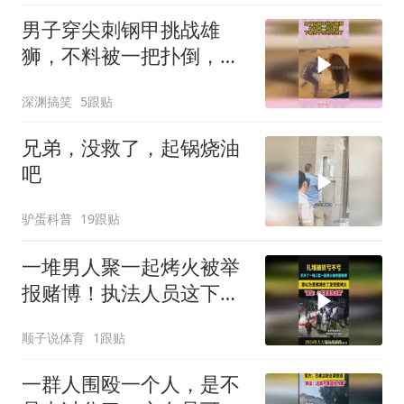
男子穿尖刺钢甲挑战雄
狮，不料被一把扑倒，下
幕男子想跑也晚了
深渊搞笑
5跟贴
兄弟，没救了，起锅烧油
吧
驴蛋科普
19跟贴
一堆男人聚一起烤火被举
报赌博！执法人员这下尴
尬了！
顺子说体育
1跟贴
一群人围殴一个人，是不