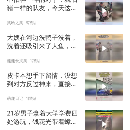
猪一样的队友，今天这顿
猪肉怕是吃不上了
笑哈之笑
3跟贴
大姨在河边洗鸭子洗着，
洗着还吸引来了大鱼，这
下又能多加个汤了！
趣趣爱搞笑
1跟贴
皮卡本想手下留情，没想
到对方反过神来，直接置
我于死地！
萌趣日记
1跟贴
21岁男子拿着大学学费四
处游玩，钱花光带着蟑螂
四处讹诈酒店被抓