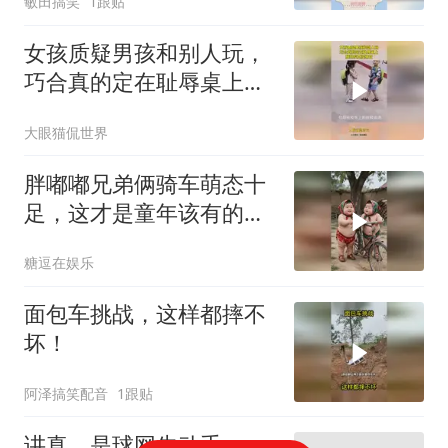
敏田搞笑
1跟贴
女孩质疑男孩和别人玩，
巧合真的定在耻辱桌上，
放狗咬真没绷住！
大眼猫侃世界
胖嘟嘟兄弟俩骑车萌态十
足，这才是童年该有的模
样！
糖逗在娱乐
面包车挑战，这样都摔不
坏！
阿泽搞笑配音
1跟贴
讲真，是球网先动手