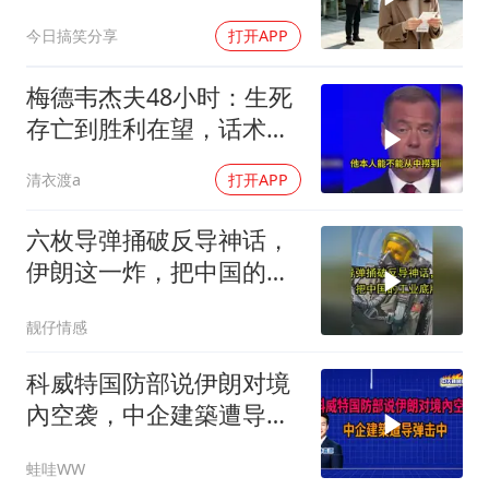
之位，我应好
今日搞笑分享
打开APP
梅德韦杰夫48小时：生死
存亡到胜利在望，话术变
现实不变
清衣渡a
打开APP
六枚导弹捅破反导神话，
伊朗这一炸，把中国的工
业底牌给掀了
靓仔情感
科威特国防部说伊朗对境
內空袭，中企建築遭导弹
击中｜介文汲.谢寒冰.张
蛙哇WW
延廷｜辣晚报20260806