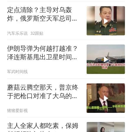
定点清除？主导对乌轰
炸，俄罗斯空天军总司令
疑在莫斯科最贵餐厅被炸
汽车乐乐说
32跟贴
身亡！
伊朗导弹为何越打越准？
泽连斯基甩出卫星时间
表，特朗普：我去问问普
军武时间线
京
蘑菇云腾空那天，普京终
于把枪口对准了大乌的军
火库
猪猪爱影视
主人全家人都吃素，保姆