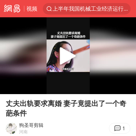
视频
上半年我国机械工业经济运行稳中有进
台风白海豚加强
官方通报教师招聘笔试前13名被淘汰
国防部回应日本试射“战斧”导弹
广东雷州通报特教老师招聘违规事件
A股三大股指收涨
“立秋的第一杯奶茶”又爆单了
00:00
05:11
泰国校园枪击案死亡人数升至7人
Play
Ent
full
泰国枪击案凶手先杀祖父母后行凶
丈夫出轨要求离婚 妻子竟提出了一个奇
葩条件
宇树科技中一签需缴款7.54万元
国防部：坚决反制任何闹海挑衅图谋
狗圣哥剪辑
1
河南