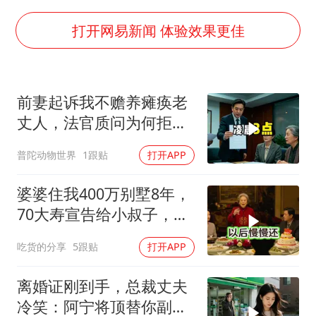
四川宜宾市高县发生4.9级地震
台湾海峡南口北上船舶实施交通管制
打开网易新闻 体验效果更佳
“新疆阿勒泰八月能滑雪”不实
江苏发布台风蓝色预警
前妻起诉我不赡养瘫痪老
向鹏0-3不敌张本智和
丈人，法官质问为何拒不
今日立秋你咬秋了吗
履行赡养义务
普陀动物世界
1跟贴
打开APP
东方之约 相约未来
婆婆住我400万别墅8年，
70大寿宣告给小叔子，
我：天没黑你做梦呢？
吃货的分享
5跟贴
打开APP
离婚证刚到手，总裁丈夫
冷笑：阿宁将顶替你副总