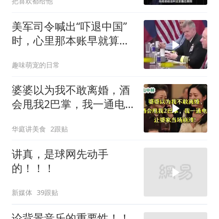
把喜欢都给他
美军司令喊出“吓退中国”
时，心里那本账早就算清
楚了
趣味萌宠的日常
婆婆以为我不敢离婚，酒
会甩我2巴掌，我一通电
话让婆家当场懵了
华庭讲美食
2跟贴
讲真，是球网先动手
的！！！
新媒体
39跟贴
论背景音乐的重要性！！