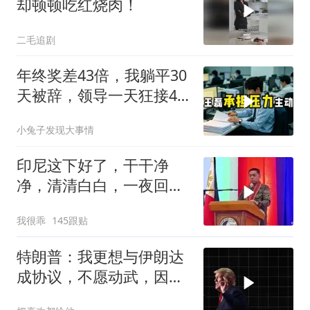
却顿顿吃红烧肉！
二毛追剧
年终奖差43倍，我躺平30
天被辞，领导一天狂接47
个退单电话
小兔子发现大事情
印尼这下好了，干干净
净，清清白白，一夜回到
了从前（3） (2)
我很乖
145跟贴
特朗普：我更想与伊朗达
成协议，不愿动武，因为
那会有人丧生