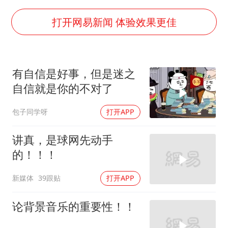
房主任回应争议
把党建设得更加坚强有力
打开网易新闻 体验效果更佳
村民谈“梅姨”：叫的其实是“媒姨”
中国养老床位“三连降”
有自信是好事，但是迷之
曝韩足协曾为外籍裁判安排性招待
自信就是你的不对了
深圳地面沉降致车辆损坏系谣言
包子同学呀
打开APP
现代版摸金校尉落网查获400多枚古币
奋进开新局 实干挑大梁
讲真，是球网先动手
的！！！
新媒体
39跟贴
打开APP
论背景音乐的重要性！！