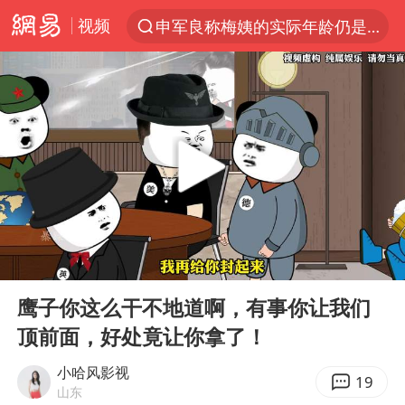
视频
申军良称梅姨的实际年龄仍是谜
以“新”破局 首发经济点亮城市消费活力
OpenAI为免费用户升级GPT-5.6 Luna
台风白海豚最新路径研判来了
我国编制完成新版全月地质图
美股三大指数集体收跌 西数跌超13%
毛宁转发梯田音乐会视频海外网友赞叹
00:00
04:22
巡查组提问 工作人员偷用手机查答案
Play
Ent
full
看守所辅警收受10万获刑1年
鹰子你这么干不地道啊，有事你让我们
顶前面，好处竟让你拿了！
国家气候中心：8月将有4轮高温过程，部分地区可达40℃～45℃
27岁女子成组织卖淫集团主犯被通缉
小哈风影视
19
山东