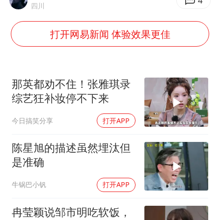
4
四川
白海豚可深入内陆制造大范围风雨
打开网易新闻 体验效果更佳
面对面丨蔡磊：与渐冻症抗争 纵使不敌 也不屈服
NBA传奇教练老尼尔森去世
手机真会“偷听”我们说话吗
那英都劝不住！张雅琪录
加沙约14万栋建筑被完全摧毁
综艺狂补妆停不下来
5万小车卖不动 微型代步车集体遇冷
今日搞笑分享
打开APP
从科技创新看开局起步的时与势
陈星旭的描述虽然埋汰但
是准确
牛锅巴小钒
打开APP
冉莹颖说邹市明吃软饭，