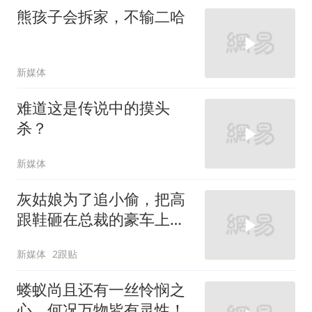
熊孩子会拆家，不输二哈
新媒体
难道这是传说中的摸头
杀？
新媒体
灰姑娘为了追小偷，把高
跟鞋砸在总裁的豪车上，
太霸气了
新媒体
2跟贴
蝼蚁尚且还有一丝怜悯之
心，何况万物皆有灵性！