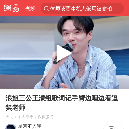
律师谈贾冰私人饭局被偷拍
视频
台风“白海豚”登陆 各地各部门全力应对
克雷桑回应绝杀津门虎
人形机器人第一股
江苏昆山升级发布暴雨红警
多地银行上调存款利率
上海地铁4条线路全线停运
4.2平卫生间补漏注胶花1.55万
00:00
00:34
Play
Ent
武汉3名城管协管员殴打摊主被刑拘
full
浪姐三公王濛组歌词记手臂边唱边看逗
白海豚路径图
笑老师
宇树申购 中一签有望赚20万元
声明：个人原创，仅供参考
星河不入我
男子结婚8年3个女儿都不是亲生