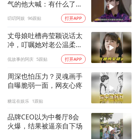
气的他大喊：有什么了不
起！反应太真实
叨叨阿娱
96跟贴
打开APP
丈母娘吐槽冉莹颖说话太
冲，叮嘱她对老公温柔
点，话音未落邹市明开溜
侃故事的阿庆
5跟贴
打开APP
了
周深也怕压力？灵魂画手
自曝脆弱一面，网友心疼
糖逗在娱乐
1跟贴
品牌CEO以为中餐厅8会
火爆，结果被逼亲自下场