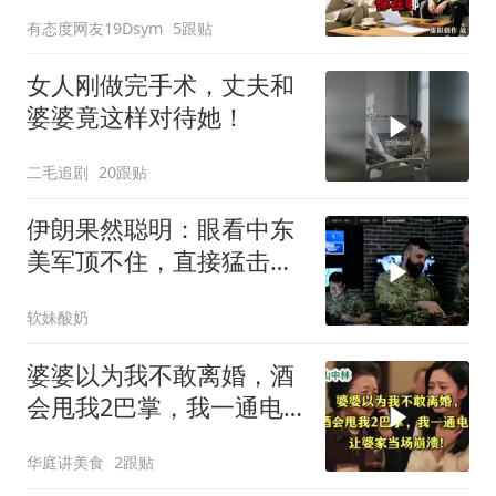
换了门锁，12天后我决意
有态度网友19Dsym
5跟贴
离婚
女人刚做完手术，丈夫和
婆婆竟这样对待她！
二毛追剧
20跟贴
伊朗果然聪明：眼看中东
美军顶不住，直接猛击要
害，特朗普怂了
软妹酸奶
婆婆以为我不敢离婚，酒
会甩我2巴掌，我一通电
话让婆家当场懵了
华庭讲美食
2跟贴