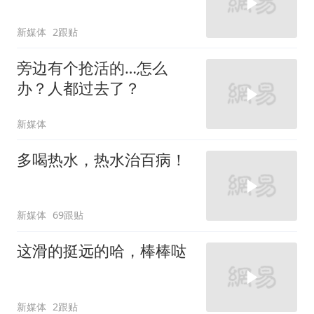
新媒体
2跟贴
旁边有个抢活的…怎么
办？人都过去了？
新媒体
多喝热水，热水治百病！
新媒体
69跟贴
这滑的挺远的哈，棒棒哒
新媒体
2跟贴