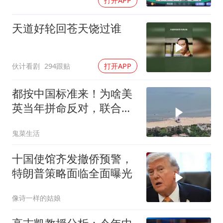
打开APP
天道好轮回苍天饶过谁
伙计看剧
294跟贴
打开APP
都按中国标准来！为啥美
英当年拼命反对，联合国
反而全盘接受？
鬼菜生活
十国使馆齐发撤侨预警，
特朗普策略面临全面曝光
像诗一样的姑娘