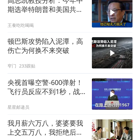
高志凯教授分析：今年中
期选举特朗普和美国共和
党凶多吉少！
王飬吃吃喝喝
顿巴斯攻势陷入泥潭，高
伤亡为何换不来突破
窄门
233跟贴
央视首曝空警-600弹射！
飞行员反应不到1秒，战
友牺牲无人退缩！
星星邮递员
我月薪六万八，婆婆要我
上交五万八，我拒绝后她