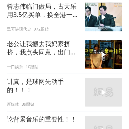
曾志伟临门做局，古天乐
用3.5亿买单，换全港一声
佩服！
黑哥讲现代史
972跟贴
老公让我搬去我妈家挤
挤，我点头同意，出门时
顺手带走了3本房产证和2
一口娱乐
10跟贴
把车钥匙
讲真，是球网先动手
的！！！
新媒体
39跟贴
论背景音乐的重要性！！