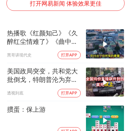
泰国一女公务员妆容引争议 本人回应
打开网易新闻 体验效果更佳
80后女柜员逆袭成4200亿银行副行长
27岁女子成组织卖淫集团主犯被通缉
热播歌《红颜知己》《久
吉林一“温度计大楼”读数爆表
醉红尘情难了》《曲中
女子利用漏洞0元薅走3000多件家电
人》《伱是陪我风雨的
黑哥讲现代史
打开APP
24小时不关空调 电费会更低吗
人》
东方甄选被判赔偿江小白30万元
美国政局突变，共和党大
奋进开新局 实干挑大梁
批倒戈，特朗普沦为弃
子，中方预判精准
透视到底
打开APP
掼蛋：保上游