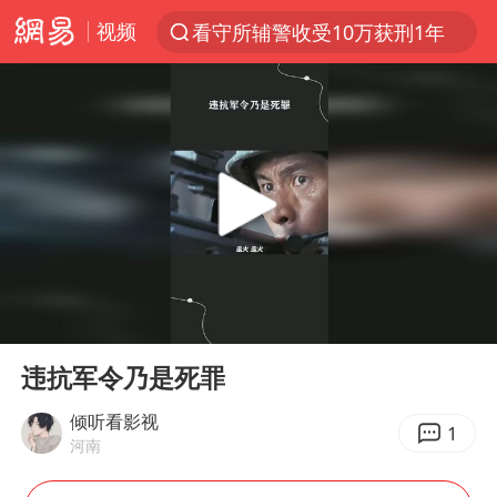
视频
看守所辅警收受10万获刑1年
以“新”破局 首发经济点亮城市消费活力
台风白海豚进入48小时警戒线
中方回应是否在太平洋海底开采稀土
台风白海豚影响中国已成定局
佛得角门将亮相智利俱乐部主场
U17国足1分钟轰2球
00:00
00:37
五粮液渠道价一箱上涨近百元
Play
Ent
full
宇树科技发行价格150.80元/股
违抗军令乃是死罪
法国将禁止“未经同意的电话营销”
倾听看影视
1
河南
宇树科技王兴兴身家有望超200亿元