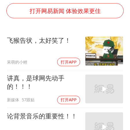
新疆一婚礼线上邀请引热议
打开网易新闻 体验效果更佳
《龙餐馆》 冲奖
刘嘉玲晒与周星驰合照
BLG经理辟谣Bin离队
飞猴告状，太好笑了！
云南一男子胃中取出180颗铁钉
暴雨预报为何有时感觉不准
呆萌的小鲤
打开APP
总书记点赞的非遗苗绣焕发新生机
讲真，是球网先动手
的！！！
新媒体
57跟贴
打开APP
论背景音乐的重要性！！