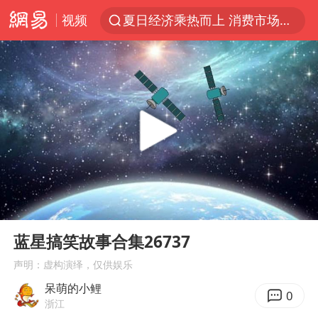
视频
夏日经济乘热而上 消费市场向新而行
白海豚对华东华北影响会大于巴威
于东来回应胖东来近25年老店年底关闭
《披荆斩棘2026》阵容官宣
全球最大级别运输船通过长江大桥
独闯南太行的失联女生最后轨迹已确认
白海豚北上或致京津冀暴雨
00:00
02:05
国足U17与阿森纳决赛取消 并列冠军
Play
Ent
full
构建更高水平的全民健身公共服务体系
蓝星搞笑故事合集26737
上门女婿出轨女邻居多年被判重婚罪
声明：虚构演绎，仅供娱乐
呆萌的小鲤
香港刷新1884年以来最高气温纪录
0
浙江