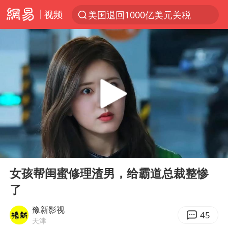
视频
美国退回1000亿美元关税
探寻“技能+”促就业创业新路
李亚鹏向地铁吐血女孩捐99999元
被泰航拒载中国乘客：免费改签没兑现
台风白海豚可能在浙江登陆
38岁山东财大教授刘海明逝世
因凡蒂诺首次公开道歉
00:00
08:52
13岁少年白天写作业晚上夜市炒粉
Play
Ent
full
《Monica》填词人黎彼得去世
女孩帮闺蜜修理渣男，给霸道总裁整惨
了
FIFA官方支持因凡蒂诺
陕西柞水遭遇暴雨五千余户群众转移
豫新影视
45
天津