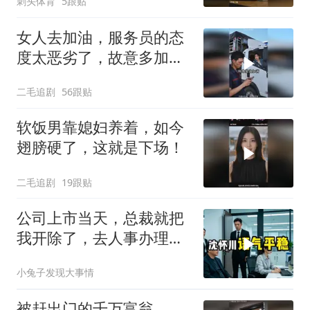
刺头体育
5跟贴
女人去加油，服务员的态
度太恶劣了，故意多加油
多收钱！
二毛追剧
56跟贴
软饭男靠媳妇养着，如今
翅膀硬了，这就是下场！
二毛追剧
19跟贴
公司上市当天，总裁就把
我开除了，去人事办理离
职手续时，
小兔子发现大事情
被赶出门的千万富翁