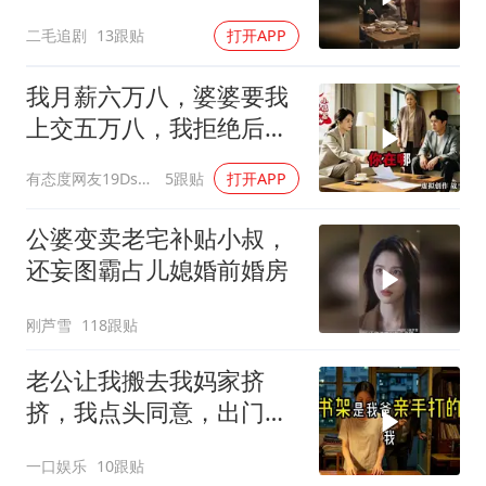
婚！
二毛追剧
13跟贴
打开APP
我月薪六万八，婆婆要我
上交五万八，我拒绝后她
换了门锁，12天后我决意
有态度网友19Dsym
5跟贴
打开APP
离婚
公婆变卖老宅补贴小叔，
还妄图霸占儿媳婚前婚房
刚芦雪
118跟贴
老公让我搬去我妈家挤
挤，我点头同意，出门时
顺手带走了3本房产证和2
一口娱乐
10跟贴
把车钥匙