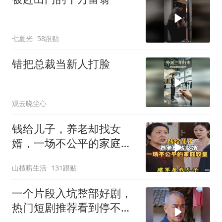
七夏光
58跟贴
错把总裁当新人打脸
观云晓尘心
钱给儿子，养老却找女
婿，一场不公平的家庭较
量
山楂唠生活
131跟贴
一个片段入坑整部好剧，
热门短剧推荐看到停不下
来