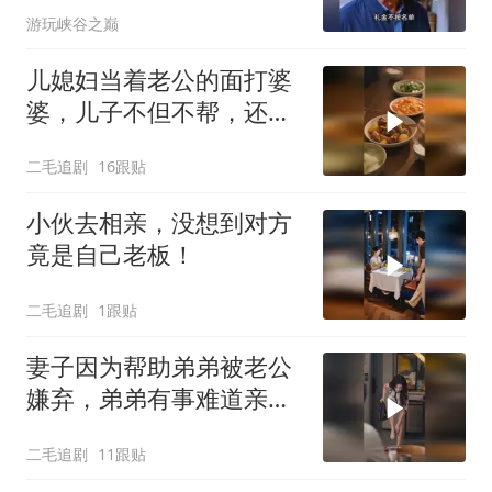
游玩峡谷之巅
儿媳妇当着老公的面打婆
婆，儿子不但不帮，还助
纣为虐！
二毛追剧
16跟贴
小伙去相亲，没想到对方
竟是自己老板！
二毛追剧
1跟贴
妻子因为帮助弟弟被老公
嫌弃，弟弟有事难道亲姐
不帮吗？
二毛追剧
11跟贴