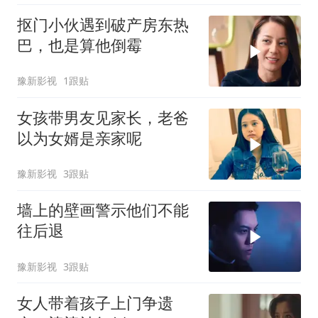
抠门小伙遇到破产房东热
巴，也是算他倒霉
豫新影视
1跟贴
女孩带男友见家长，老爸
以为女婿是亲家呢
豫新影视
3跟贴
墙上的壁画警示他们不能
往后退
豫新影视
3跟贴
女人带着孩子上门争遗