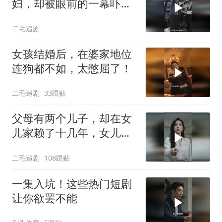
妇，却被眼前的一幕吓傻
了！
二毛追剧
女孩结婚后，在婆家地位
连狗都不如，太憋屈了！
二毛追剧
33跟贴
父母有两个儿子，却在女
儿家赖了十几年，女儿忍
无可忍爆发了
二毛追剧
108跟贴
一集入坑！这些热门短剧
让你欲罢不能