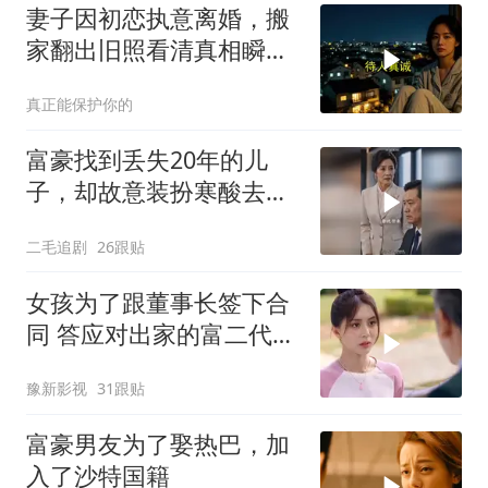
妻子因初恋执意离婚，搬
家翻出旧照看清真相瞬间
失神
真正能保护你的
富豪找到丢失20年的儿
子，却故意装扮寒酸去相
认！
二毛追剧
26跟贴
女孩为了跟董事长签下合
同 答应对出家的富二代展
开追求
豫新影视
31跟贴
富豪男友为了娶热巴，加
入了沙特国籍