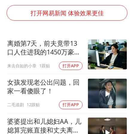
谷歌首席科学家Jeff Dean离职创业
人贩子“梅姨”真实姓名曝光
打开网易新闻 体验效果更佳
如何把百年大党建设得更加坚强有力
一枚俄导弹都没击落 泽连斯基发声
离婚第7天，前夫竟带13
多专业取消艺考 文化工作者要有文化
口人住进我的1450万豪
“银行午休1.5小时”留个窗口行不行
宅，一开门全傻眼
来去自如的小章
1跟贴
打开APP
41岁女子为鼓励女儿考上985研究生
总书记关心百姓身边这些民生大事
女孩发现老公出问题，回
家一看傻眼了！
二毛追剧
12跟贴
打开APP
婆婆提出和儿媳妇AA，儿
媳算完账直接和丈夫离