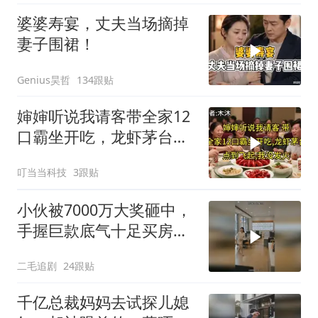
婆婆寿宴，丈夫当场摘掉
妻子围裙！
Genius昊哲
134跟贴
婶婶听说我请客带全家12
口霸坐开吃，龙虾茅台点
到飞起，我没发
叮当当科技
3跟贴
小伙被7000万大奖砸中，
手握巨款底气十足买房不
问价！
二毛追剧
24跟贴
千亿总裁妈妈去试探儿媳