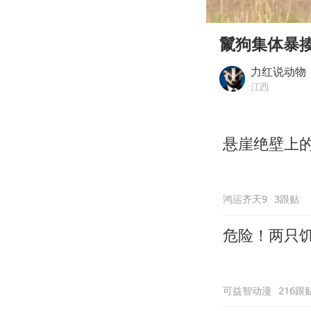
00:00
Play
鬣狗集体暴
力红说动物
江西
悬崖绝壁上
鸿运齐天9
3跟贴
危险！两只
可益智动漫
216跟