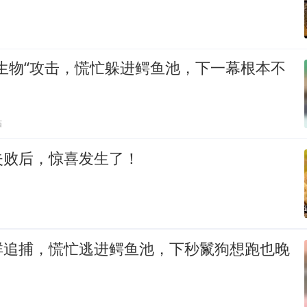
生物“攻击，慌忙躲进鳄鱼池，下一幕根本不
贴
失败后，惊喜发生了！
群追捕，慌忙逃进鳄鱼池，下秒鬣狗想跑也晚