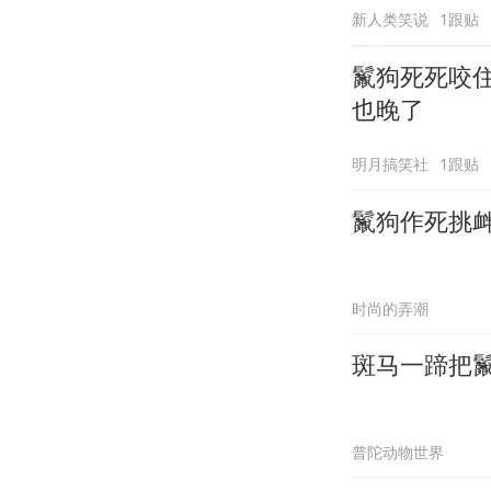
新人类笑说
1跟贴
鬣狗死死咬
也晚了
明月搞笑社
1跟贴
鬣狗作死挑
时尚的弄潮
斑马一蹄把
普陀动物世界