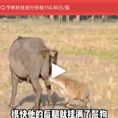
昆明石林火把节
外交部发言人就广岛核爆81周年等答记者问
台风“白海豚”7日起影响上海
我国编制完成新版全月地质图
女子利用漏洞0元薅走3000多件家电
27岁女子成组织卖淫集团主犯被通缉
胡塞武装袭扰红海航运行动升级
郑国霖回应去景区上班被保安拦下
80后女柜员逆袭成4200亿银行副行长
感觉全东北都在等7号
扎哈罗娃批广岛市长不提美国原子弹