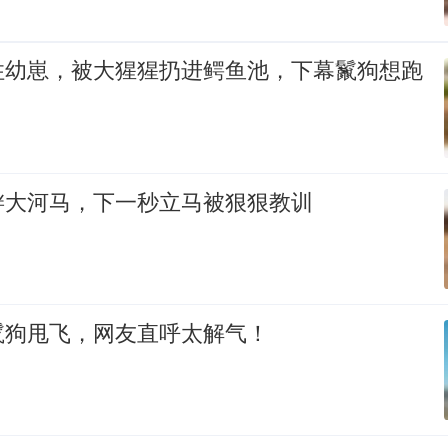
住幼崽，被大猩猩扔进鳄鱼池，下幕鬣狗想跑
衅大河马，下一秒立马被狠狠教训
鬣狗甩飞，网友直呼太解气！