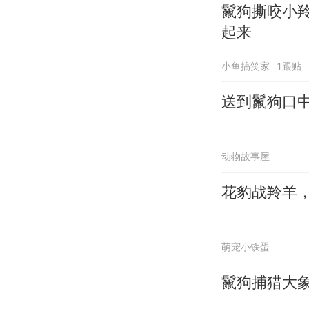
鬣狗撕咬小
起来
小鱼搞笑家
1跟贴
送到鬣狗口
动物故事屋
花豹战羚羊
萌宠小铁蛋
鬣狗捕猎大