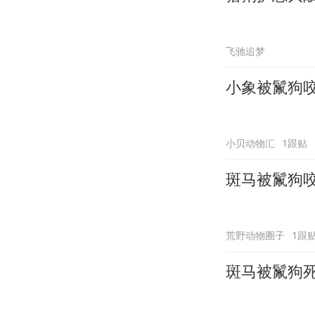
飞驰追梦
小象被鬣狗
小贝动物汇
1跟贴
斑马被鬣狗
荒野动物圈子
1跟
斑马被鬣狗