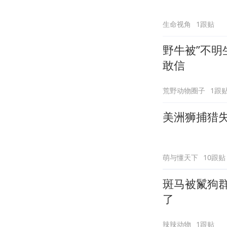
生命视角
1跟贴
野牛被”不明
敢信
荒野动物圈子
1跟
美洲狮捕猎
萌与懂天下
10跟贴
斑马被鬣狗
了
辣辣动物
1跟贴