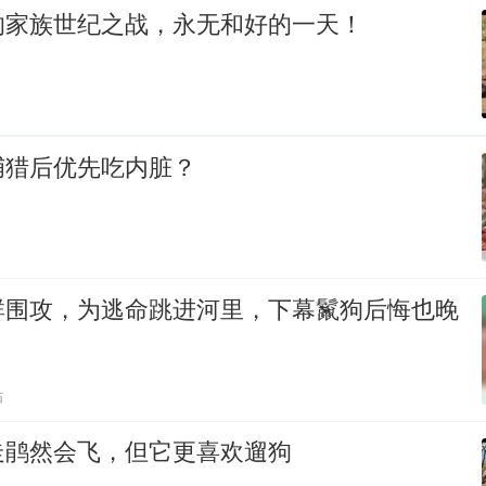
的家族世纪之战，永无和好的一天！
捕猎后优先吃内脏？
群围攻，为逃命跳进河里，下幕鬣狗后悔也晚
贴
走鹃然会飞，但它更喜欢遛狗