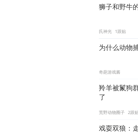
狮子和野牛
氏神光
1跟贴
为什么动物
奇葩游戏酱
羚羊被鬣狗
了
荒野动物圈子
2跟
戏耍双狼：