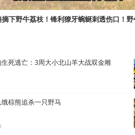
泰国一女公务员妆容引争议 本人回应
首次证实！“胶球”存在
揍摘下野牛荔枝！锋利獠牙蜿蜒刺透伤口！野
东方甄选被判赔偿江小白30万元
“深圳地面沉降致车辆损坏”不实
奋进开新局 实干挑大梁
的生死逃亡：3周大小北山羊大战双金雕
饥饿棕熊追杀一只野马
贴