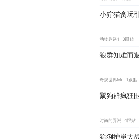
小狞猫贪玩
动物趣谈1
3跟贴
狼群知难而
奇观世界Mr
1跟贴
鬣狗群疯狂
时尚的弄潮
4跟贴
猞猁护崽大