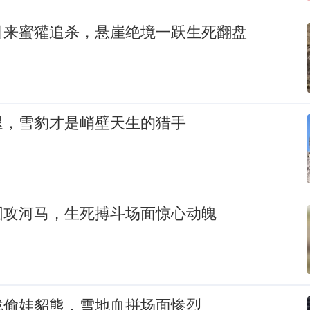
引来蜜獾追杀，悬崖绝境一跃生死翻盘
退，雪豹才是峭壁天生的猎手
围攻河马，生死搏斗场面惊心动魄
战偷娃貂熊，雪地血拼场面惨烈