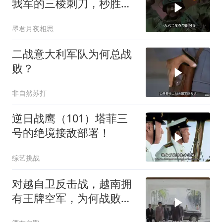
我军的三棱刺刀，秒胜印
军的狗腿刀
墨君月夜相思
二战意大利军队为何总战
败？
非自然苏打
逆日战鹰（101）塔菲三
号的绝境接敌部署！
综艺挑战
对越自卫反击战，越南拥
有王牌空军，为何战败也
不动用