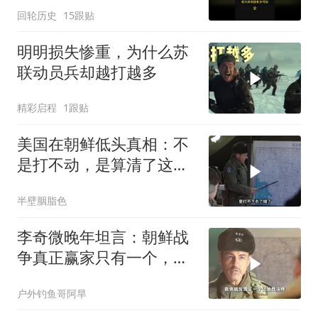
回轮历史
15跟贴
明明损失惨重，为什么苏
联动员兵却越打越多
精彩启程
1跟贴
美国在朝鲜低头真相：不
是打不动，是算清了这笔
账
半壁胭脂色
李奇微晚年坦言：朝鲜战
争真正赢家只有一个，不
是美国
户外钓鱼哥阿旱