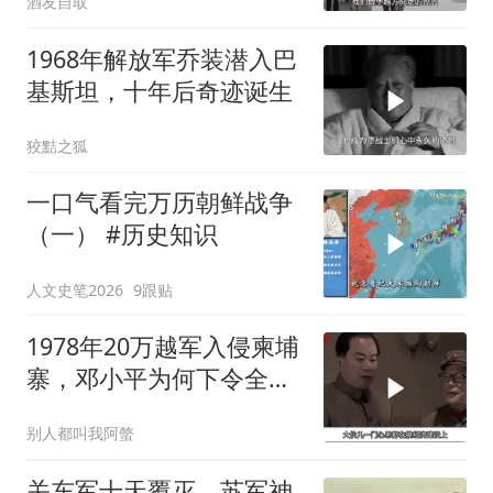
酒友自取
1968年解放军乔装潜入巴
基斯坦，十年后奇迹诞生
狡黠之狐
一口气看完万历朝鲜战争
（一） #历史知识
人文史笔2026
9跟贴
1978年20万越军入侵柬埔
寨，邓小平为何下令全军
准备反击？
别人都叫我阿螫
关东军十天覆灭，苏军神