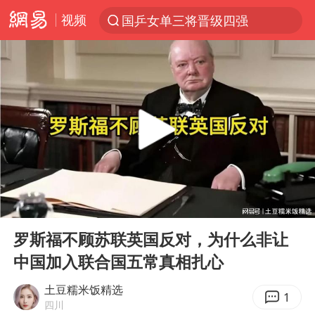
视频
国乒女单三将晋级四强
光影经济撬动暑期消费新蓝海
马克·艾伦退出斯诺克中国公开赛
微信又有新功能，你可以“撤回”你的撤回了！
新疆优化调整景区内自驾服务费
上四休三，但降薪1000元，你接受吗？
情侣平潭拍日出坠崖1死1伤
00:00
08:52
夏日经济乘“热”而上 消费市场向“新”而行
Play
Ent
full
白海豚将正面袭击贯穿浙江
罗斯福不顾苏联英国反对，为什么非让
中国加入联合国五常真相扎心
酒店回应车内过夜被收150元
黄金牛市回来了吗
土豆糯米饭精选
1
四川