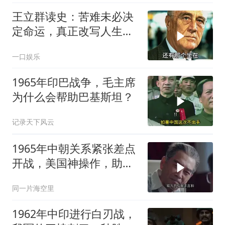
王立群读史：苦难未必决
定命运，真正改写人生的
究竟是什么？
一口娱乐
1965年印巴战争，毛主席
为什么会帮助巴基斯坦？
记录天下风云
1965年中朝关系紧张差点
开战，美国神操作，助两
国化解危机
同一片海空里
1962年中印进行白刃战，