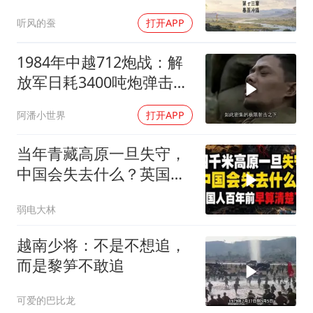
听风的蚕
打开APP
1984年中越712炮战：解
放军日耗3400吨炮弹击溃
越军
阿潘小世界
打开APP
当年青藏高原一旦失守，
中国会失去什么？英国人
百年前早算清楚了
弱电大林
越南少将：不是不想追，
而是黎笋不敢追
可爱的巴比龙