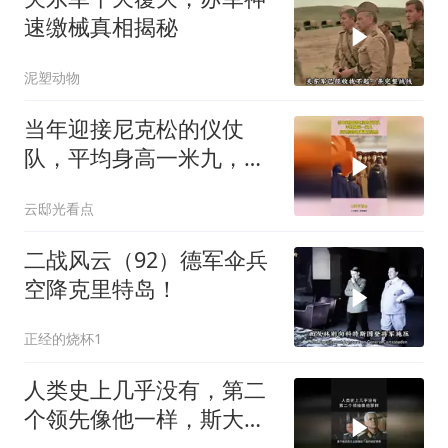
速缴械真相揭秘
泥塑动物
当年迎接尼克松的仪仗
队，平均身高一米九，尼
克松回忆满满压迫感
云邸光看点
二战风云（92）德军伞兵
空降克里特岛！
正经的烧杯1
人类史上几乎没有，第二
个领先像他一样，斯大林
到底有多可怕？