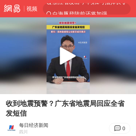
视频
白海豚登陆前还将加强
光影经济撬动暑期消费新蓝海
河南重大刑案嫌犯夏某钢落网
国乒女单三将晋级四强
选专业别因“热门”窄化“热爱”
三警齐发！多地10级以上雷暴大风
情侣平潭拍日出坠崖1死1伤
00:00
00:41
日本发布排名：“中国第一，美日德韩英法居后”
Play
Ent
full
茅台部分直营店飞天茅台提价
收到地震预警？广东省地震局回应全省
发短信
大V：马科斯把路走绝了
白海豚将正面袭击贯穿浙江
每日经济新闻
0
四川