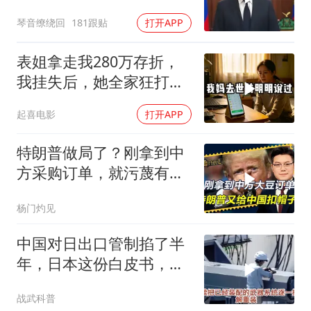
琴音缭绕回
181跟贴
打开APP
表姐拿走我280万存折，
我挂失后，她全家狂打
200个电话
起喜电影
打开APP
特朗普做局了？刚拿到中
方采购订单，就污蔑有人
捣鬼，还赖上中国
杨门灼见
中国对日出口管制掐了半
年，日本这份白皮书，等
于自己把家底抖搂干净了
战武科普