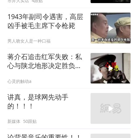
市井大实话
4跟贴
祖庙
1943年副司令遇害，高层
凶手被毛主席下令枪毙
男人吻女人是一种口福
蒋介石追击红军失败：私
心与陕北地形决定胜负命
运
心灵的触动a
讲真，是球网先动手
的！！！
新媒体
50跟贴
论背景音乐的重要性！！