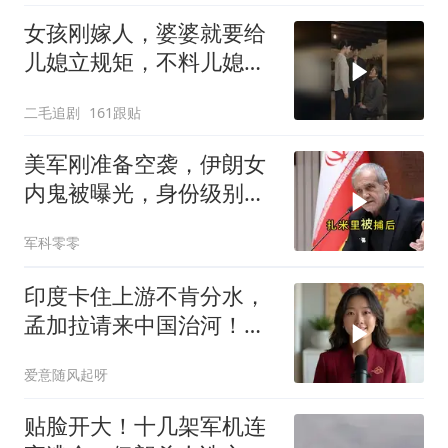
女孩刚嫁人，婆婆就要给
儿媳立规矩，不料儿媳不
是好惹的！
二毛追剧
161跟贴
美军刚准备空袭，伊朗女
内鬼被曝光，身份级别很
意外
军科零零
印度卡住上游不肯分水，
孟加拉请来中国治河！一
条河如何改写南亚 ？
爱意随风起呀
贴脸开大！十几架军机连