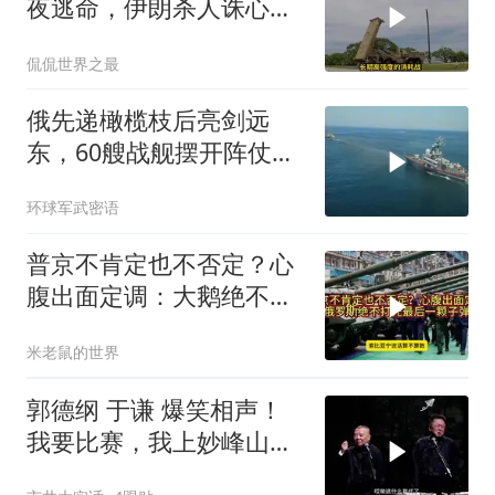
夜逃命，伊朗杀人诛心，
老底被当地人掀翻
侃侃世界之最
俄先递橄榄枝后亮剑远
东，60艘战舰摆开阵仗，
日本敢动北方四岛？
环球军武密语
普京不肯定也不否定？心
腹出面定调：大鹅绝不打
光最后一颗子弹
米老鼠的世界
郭德纲 于谦 爆笑相声！
我要比赛，我上妙峰山干
嘛去？你去拜一拜冠军老