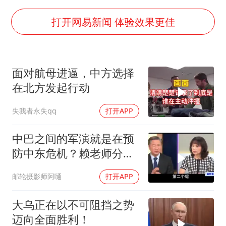
宇树王兴兴被问了360多个问题
上四休三，但降薪1000元，你接受吗？
打开网易新闻 体验效果更佳
几元成本的AI广告导致千万市值蒸发
唐田赛前发布会上引用《孙子兵法》
面对航母进逼，中方选择
台当局重金为“台独”织“皇帝新衣”
在北方发起行动
郑丽文：台湾从来没有“独立”过
失我者永失qq
打开APP
商场现钱学森巨幅海报 负责人回应
乐享全民健身 共筑健康中国
中巴之间的军演就是在预
防中东危机？赖老师分析
解放军比美军厉害
邮轮摄影师阿嗵
打开APP
大乌正在以不可阻挡之势
迈向全面胜利！