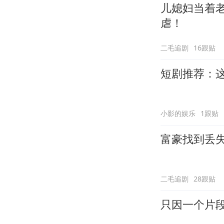
儿媳妇当着
虐！
二毛追剧
16跟贴
短剧推荐：
小影的娱乐
1跟贴
富豪找到丢失
二毛追剧
28跟贴
只因一个片