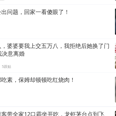
公出问题，回家一看傻眼了！
八，婆婆要我上交五万八，我拒绝后她换了门
我决意离婚
5跟贴
都吃素，保姆却顿顿吃红烧肉！
请客带全家12口霸坐开吃，龙虾茅台点到飞