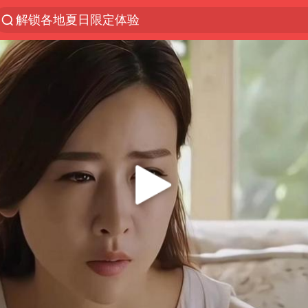
解锁各地夏日限定体验
视频丨中国东方电气集团原党组副书记、董事宋致远
台风白海豚闭眼浙江上海处于危险半圆
香港宏福苑火灾或由烟头引起
网约车司机充电时猝死保险拒赔
中国父女泰国骑摩托车坠崖1死1伤
白海豚将正面袭击贯穿浙江
周末打虎 宋致远被查
温州发布告全体市民书：非必要不外出
刘浩存百花奖开幕式红裙起舞
郑丽文：台湾从来没有“独立”过