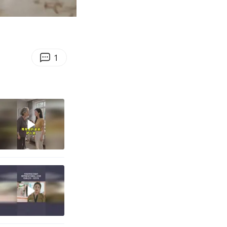
08:38
Enter
fullscreen
1