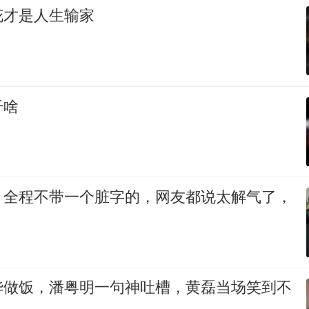
花才是人生输家
干啥
，全程不带一个脏字的，网友都说太解气了，
华做饭，潘粤明一句神吐槽，黄磊当场笑到不