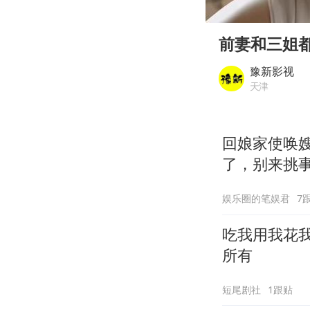
00:00
Play
前妻和三姐
豫新影视
天津
回娘家使唤
了，别来挑
娱乐圈的笔娱君
7
吃我用我花
所有
短尾剧社
1跟贴