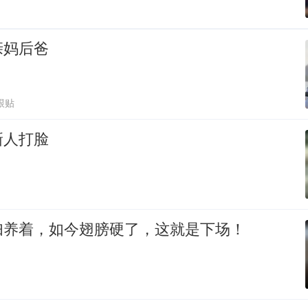
亲妈后爸
跟贴
新人打脸
妇养着，如今翅膀硬了，这就是下场！