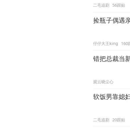
二毛追剧
56跟贴
捡瓶子偶遇
仔仔大王king
160
错把总裁当
观云晓尘心
软饭男靠媳
二毛追剧
20跟贴