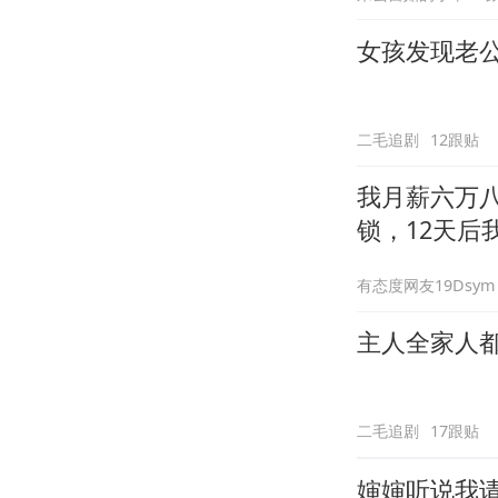
女孩发现老
二毛追剧
12跟贴
我月薪六万
锁，12天后
有态度网友19Dsym
主人全家人
二毛追剧
17跟贴
婶婶听说我