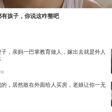
万岁山接盘烂尾恒大文旅城
泰国初中生饮弹自尽前开了26枪
都有孩子，你说这咋整吧
多个明星演唱会取消
店主称换“青海拉面”招牌后生意更好
女儿为争财产堵门阻挠父亲出殡
Kimi K3也失控了
嫂子，亲妈一巴掌教育做人，嫁出去就是外人
习近平心系体育强国建设
事
跟贴
我的，居然敢在外面给人买房，老娘让你一无