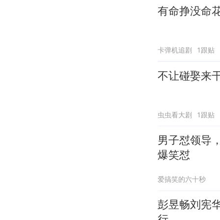
有命挣没命
卡弹机追剧
1跟贴
不让碰娶来
虫虫看大剧
1跟贴
男子怼领导
爆笑怼
爱搞笑的六十秒
彭昱畅刘宪
行