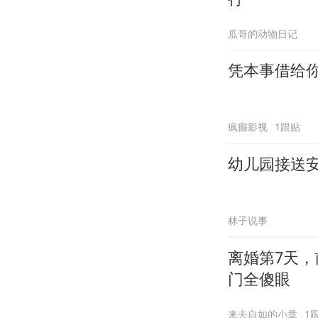
瓜哥的动物日记
凭本事借给
疯癫影视
1跟贴
幼儿园接送
林子说事
离婚第7天，
门全傻眼
来去自如的小章
1