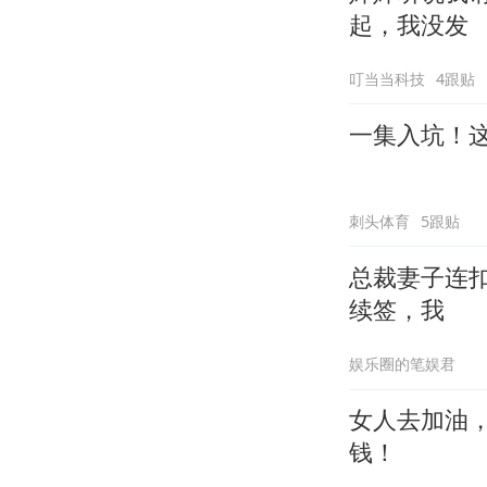
起，我没发
叮当当科技
4跟贴
一集入坑！
刺头体育
5跟贴
总裁妻子连
续签，我
娱乐圈的笔娱君
女人去加油
钱！