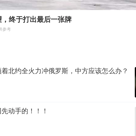
如何把百年大党建设得更加坚强有力
陕西柞水遭遇暴雨五千余户群众转移
望，终于打出最后一张牌
被妻子举报丈夫与情人一审获刑1年
供参考
多专业取消艺考 文化工作者要有文化
22岁女生南太行山失联已超十天
“银行午休1.5小时”留个窗口行不行
领着北约全火力冲俄罗斯，中方应该怎么办？
总书记关心百姓身边这些民生大事
网先动手的！！！