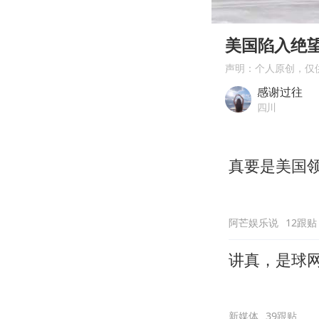
00:00
Play
美国陷入绝
声明：个人原创，仅
感谢过往
四川
真要是美国
阿芒娱乐说
12跟贴
讲真，是球
新媒体
39跟贴