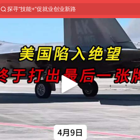
探寻“技能+”促就业创业新路
美国退回1000亿美元关税
李亚鹏向地铁吐血女孩捐99999元
台风白海豚可能在浙江登陆
逃犯看演唱会 刚出地铁就被逮住
38岁山东财大教授刘海明逝世
41岁女子为鼓励女儿考上985研究生
因凡蒂诺首次公开道歉
香港殿堂级填词人黎彼得因病离世 终年76岁
FIFA官方支持因凡蒂诺
弹药库存告急 美军补货难