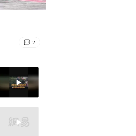
07:11
Enter
fullscreen
2