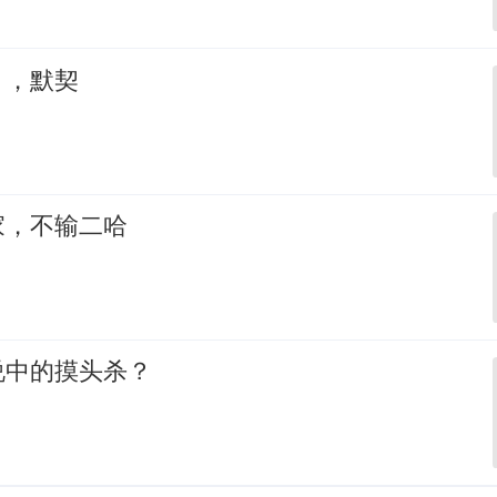
，，默契
家，不输二哈
说中的摸头杀？