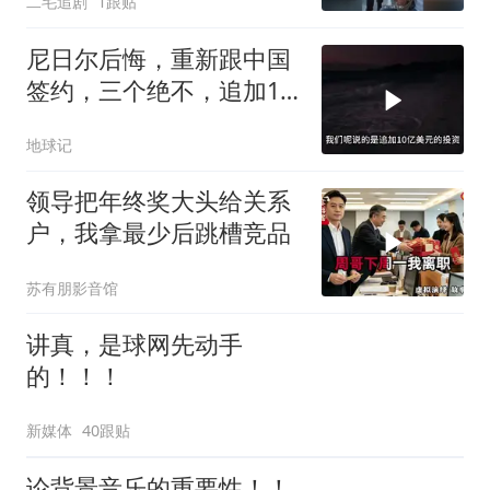
二毛追剧
1跟贴
尼日尔后悔，重新跟中国
签约，三个绝不，追加10
亿！
地球记
领导把年终奖大头给关系
户，我拿最少后跳槽竞品
苏有朋影音馆
讲真，是球网先动手
的！！！
新媒体
40跟贴
论背景音乐的重要性！！