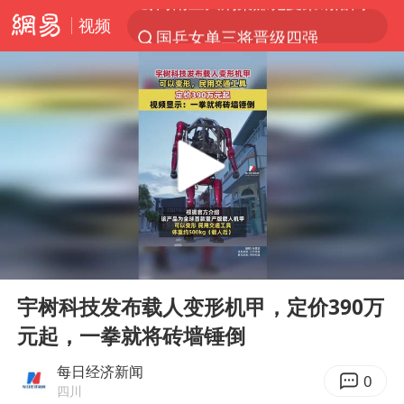
视频
国乒女单三将晋级四强
光影经济撬动暑期消费新蓝海
浙江上海等地有大雨或暴雨
新疆优化调整景区内自驾服务费
微信又有新功能，你可以“撤回”你的撤回了！
“新疆的交警怎么个个像我妈”
情侣平潭拍日出坠崖1死1伤
00:00
00:13
上四休三，但降薪1000元，你接受吗？
Play
Ent
full
西湖突现狂风暴雨 游客瞬间被浇透
宇树科技发布载人变形机甲，定价390万
元起，一拳就将砖墙锤倒
台当局重金为“台独”织“皇帝新衣”
白海豚将正面袭击贯穿浙江
每日经济新闻
0
四川