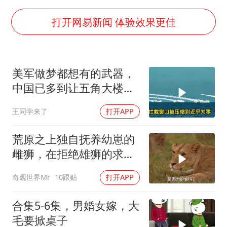
《欢迎来龙餐馆》口碑
郑丽文：台湾从来没有“独立”过
打开网易新闻 体验效果更佳
几元成本的AI广告导致千万市值蒸发
茅台部分直营店飞天茅台提价
美军做梦都想有的武器，
酒店回应车内过夜被收150元
中国已多到让五角大楼头
商场现钱学森巨幅海报 负责人回应
皮发麻
王同学来了
打开APP
杭州全市有序停课
乐享全民健身 共筑健康中国
荒原之上独自抚养幼崽的
雌狮，在拒绝雄狮的求偶
时，竟然被用饥饿来报复
奇观世界Mr
10跟贴
打开APP
合集5-6集，男婚女嫁，大
毛要掀桌子