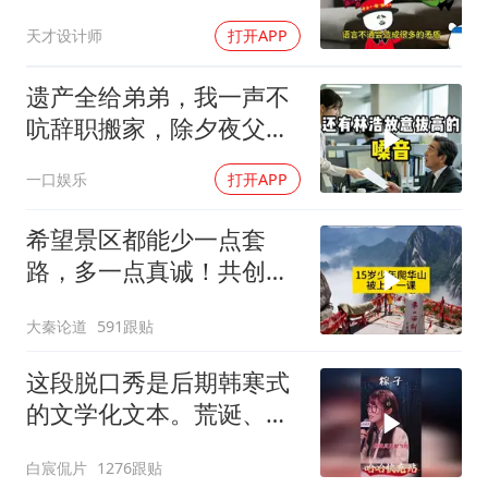
天才设计师
打开APP
遗产全给弟弟，我一声不
吭辞职搬家，除夕夜父亲
喊我结账，我笑了
一口娱乐
打开APP
希望景区都能少一点套
路，多一点真诚！共创良
好旅游环境！
大秦论道
591跟贴
这段脱口秀是后期韩寒式
的文学化文本。荒诞、激
愤又温暖
白宸侃片
1276跟贴