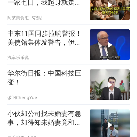
一家七口，我起身就走，
他怒喊：一万三谁付？
阿莱美食汇
3跟贴
中东11国同步拉响警报！
美使馆集体发警告，伊朗
导弹刚袭美军基地
汽车乐乐说
华尔街日报：中国科技巨
变！
诚阅ChengYue
小伙却公司找未婚妻有急
事，却得知未婚妻竟和别
人订婚！