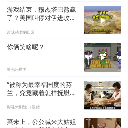
游戏结束，穆杰塔巴熬赢
了？美国叫停对伊进攻，
让中俄擦了把汗水
趣味萌宠的日常
你俩笑啥呢？
星光乐世界
“被称为最幸福国度的芬
兰，究竟藏着怎样抚慰人
心的烟火气
影视大剧院
1跟贴
菜未上，公公喊来大姑姐