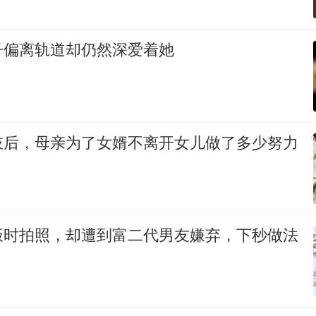
子偏离轨道却仍然深爱着她
肢后，母亲为了女婿不离开女儿做了多少努力
饭时拍照，却遭到富二代男友嫌弃，下秒做法