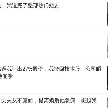
段，我追完了整部热门短剧
逼我让出27%股份，我撤回技术股，公司瞬
她崩溃
月丈夫从不露面，提离婚后他急疯：想起我