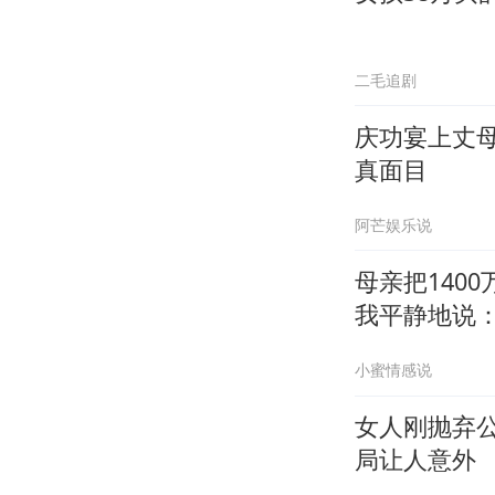
二毛追剧
庆功宴上丈
真面目
阿芒娱乐说
母亲把140
我平静地说：
小蜜情感说
女人刚抛弃
局让人意外