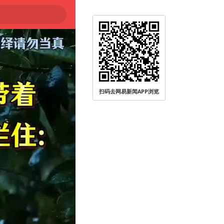
扫码去网易新闻APP浏览