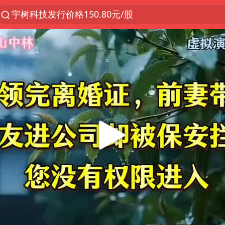
宇树科技发行价格150.80元/股
聚“绿”成势，结构转型活力足
80后女柜员获聘4200亿银行副行长
郑国霖回应去景区上班被保安拦下
金饰克价大幅跳涨
多地要求领导干部带头休假
女子利用漏洞0元薅走3000多件家电
24小时不关空调 电费会更低吗
中国五箭齐发反制美国
深圳地面沉降致车辆损坏系谣言
龚宝冬烈士安葬仪式举行