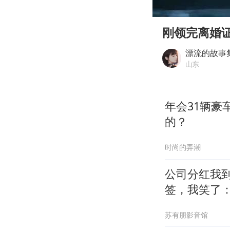
00:00
Play
刚领完离婚
漂流的故事
山东
年会31辆
的？
时尚的弄潮
公司分红我到
签，我笑了
苏有朋影音馆